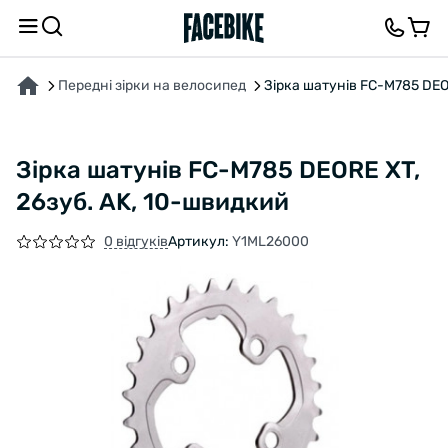
ПРО ТОВАР
ХАРАКТЕРИСТИКИ
ОПИС
ВІДГУКИ ТА ЗАПИТАННЯ
Передні зірки на велосипед
Зірка шатунів FC-M785 DEO
Зірка шатунів FC-M785 DEORE XT,
26зуб. АK, 10-швидкий
0 відгуків
Артикул:
Y1ML26000