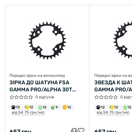
Передні зірки на велосипед
Передні зірки на 
ЗІРКА ДО ШАТУНА FSA
ЗВЕЗДА К ША
GAMMA PRO/ALPHA 30Т
GAMMA PRO/A
(1Х11), BCD 82
(1Х11), BCD 82
0 відгуків
0 відг
12
12
12
9
12
12
12
12
від 54.75 грн/міс
від 54.75 грн/міс
657 грн
657 грн