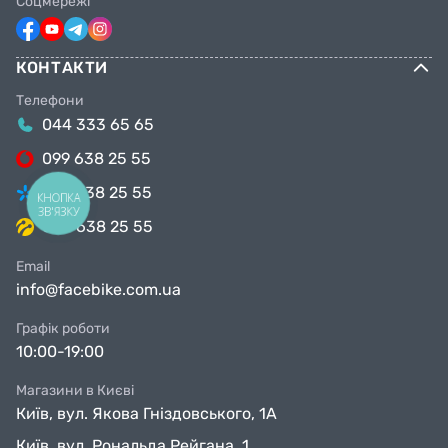
Соцмережі
КОНТАКТИ
Телефони
044 333 65 65
099 638 25 55
098 638 25 55
КНОПКА
ЗВ'ЯЗКУ
063 638 25 55
Email
info@facebike.com.ua
Графік роботи
10:00-19:00
Магазини в Києві
Київ, вул. Якова Гніздовського, 1А
Київ, вул. Рональда Рейгана, 1