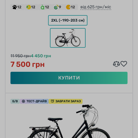
від 625 грн/міс
12
12
12
9
12
2XL (~190-203 см)
11 950 грн
4 450 грн
7 500 грн
КУПИТИ
Б/В
ТЕСТ
-ДРАЙВ
ЗАБРАТИ ЗАРАЗ