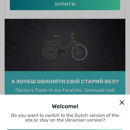
КУПИТИ
А ХОЧЕШ ОБМІНЯТИ СВІЙ СТАРИЙ ВЕЛ?
Послуга Trade-In від Facebike. Залишай свій
старий вел у нас, а новий забирай із собою
Welcome!
ОБМІНЯТИ СВІЙ ВЕЛ
Do you want to switch to the Dutch version of the
site or stay on the Ukrainian version?