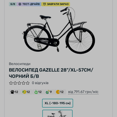
Б/В
ТЕСТ
-ДРАЙВ
ЗАБРАТИ ЗАРАЗ
Велосипеди
ВЕЛОСИПЕД GAZELLE 28"/XL-57СМ/
ЧОРНИЙ Б/В
0 відгуків
від 791.67 грн/міс
12
12
12
9
12
XL (~180-195 см)