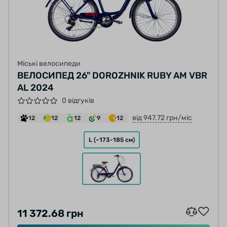
Міські велосипеди
ВЕЛОСИПЕД 26" DOROZHNIK RUBY AM VBR
AL 2024
0 відгуків
від 947.72 грн/міс
12
12
12
9
12
L (~173-185 см)
11 372.68 грн