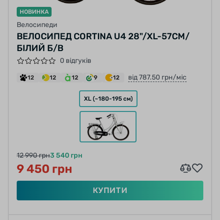
НОВИНКА
Велосипеди
ВЕЛОСИПЕД CORTINA U4 28"/XL-57СМ/
БІЛИЙ Б/В
0 відгуків
від 787.50 грн/міс
12
12
12
9
12
XL (~180-195 см)
12 990 грн
3 540 грн
9 450 грн
КУПИТИ