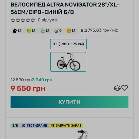
ВЕЛОСИПЕД ALTRA NOVIGATOR 28"/XL-
56СМ/СІРО-СИНІЙ Б/В
0 відгуків
від 795.83 грн/міс
12
12
12
9
12
XL (~180-195 см)
12 890 грн
3 340 грн
9 550 грн
КУПИТИ
Б/В
ТЕСТ
-ДРАЙВ
ЗАБРАТИ ЗАРАЗ