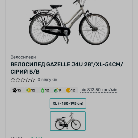
Велосипеди
ВЕЛОСИПЕД GAZELLE J4U 28"/XL-54СМ/
СІРИЙ Б/В
0 відгуків
від 812.50 грн/міс
12
12
12
9
12
XL (~180-195 см)