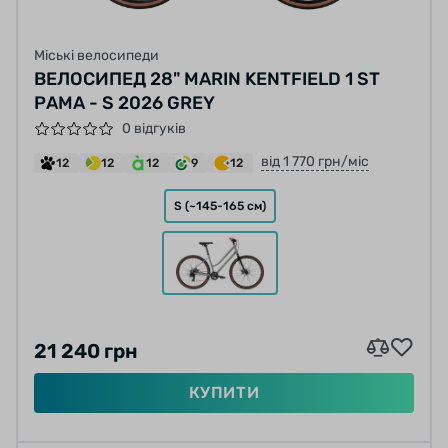
Міські велосипеди
ВЕЛОСИПЕД 28" MARIN KENTFIELD 1 ST
РАМА - S 2026 GREY
0 відгуків
від 1 770 грн/міс
12
12
12
9
12
S (~145-165 см)
21 240 грн
КУПИТИ