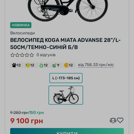
НОВИНКА
Велосипеди
ВЕЛОСИПЕД KOGA MIATA ADVANSE 28"/L-
50СМ/ТЕМНО-СИНІЙ Б/В
0 відгуків
від 758.33 грн/міс
12
12
12
9
12
L (~173-185 см)
9 250 грн
150 грн
9 100 грн
КУПИТИ