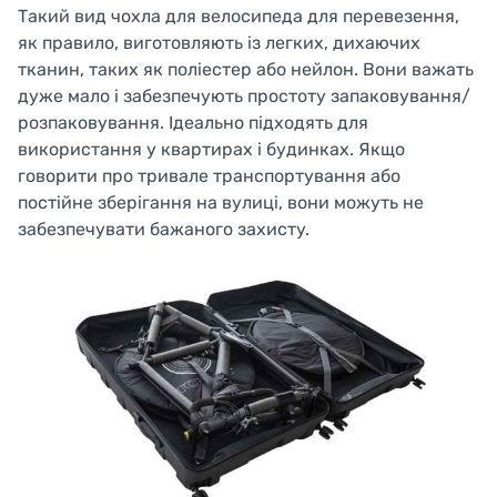
Такий вид чохла для велосипеда для перевезення,
Welcome!
як правило, виготовляють із легких, дихаючих
Do you want to switch to the Dutch version of the
тканин, таких як поліестер або нейлон. Вони важать
site or stay on the Ukrainian version?
дуже мало і забезпечують простоту запаковування/
розпаковування. Ідеально підходять для
SWITCH TO FACEBIKE.NL
використання у квартирах і будинках. Якщо
говорити про тривале транспортування або
STAY ON FACEBIKE.UA
постійне зберігання на вулиці, вони можуть не
забезпечувати бажаного захисту.