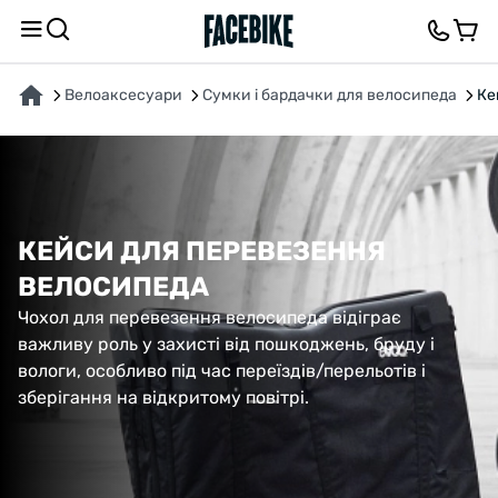
Велоаксесуари
Сумки і бардачки для велосипеда
Ке
4
КЕЙСИ ДЛЯ ПЕРЕВЕЗЕННЯ
ВЕЛОСИПЕДА
Чохол для перевезення велосипеда відіграє
важливу роль у захисті від пошкоджень, бруду і
вологи, особливо під час переїздів/перельотів і
зберігання на відкритому повітрі.