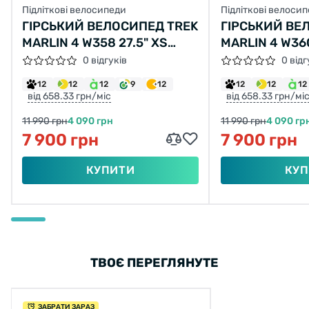
Підліткові велосипеди
Підліткові велоси
ГІРСЬКИЙ ВЕЛОСИПЕД TREK
ГІРСЬКИЙ ВЕ
MARLIN 4 W358 27.5" XS
MARLIN 4 W360
ЧОРНИЙ З ЧЕРВОНИМ Б/В
ЧОРНИЙ З ЧЕ
0 відгуків
0 відг
12
12
12
9
12
12
12
12
від 658.33 грн/міс
від 658.33 грн/мі
11 990 грн
4 090 грн
11 990 грн
4 090 гр
7 900 грн
7 900 грн
КУПИТИ
КУП
ТВОЄ ПЕРЕГЛЯНУТЕ
ЗАБРАТИ ЗАРАЗ