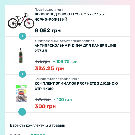
Гірські велосипеди
ВЕЛОСИПЕД CORSO ELYSIUM 27.5" 15.5"
ЧОРНО-РОЖЕВИЙ
8 082
грн
Антипрокольний захист для велосипеда
АНТИПРОКОЛЬНА РІДИНА ДЛЯ КАМЕР SLIME
237МЛ
435
грн
-
108.75
грн
326.25
грн
Комплект фар для велосипеда
КОМПЛЕКТ БЛИМАЛОК PROPHETE З ДІОДНОЮ
СТРІЧКОЮ
400
грн
-
100
грн
300
грн
Вартість комплекту
із 3 товарів