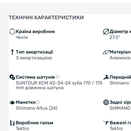
ТЕХНІЧНІ ХАРАКТЕРИСТИКИ
Країна виробник
Діаметр 
Чехія
27.5"
Тип амортизації
Матеріал
З амортизацією
Алюміні
Система шатунів
Передні
SUNTOUR XCM 42-34-24 зуба 170 / 175
Shimano 
mm довжина шатуна
Манетки
Задні зі
Shimano Altus (24)
SHIMANO 
Виробник гальм
Важелі г
Tektro
Tektro