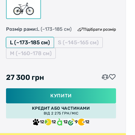
Розмір рами:
L (~173-185 см)
Підібрати розмір
L (~173-185 см)
S (~145-165 см)
M (~160-178 см)
27 300 грн
КУПИТИ
КРЕДИТ АБО ЧАСТИНАМИ
ВІД 2 275 ГРН/МІС
12
12
12
9
12