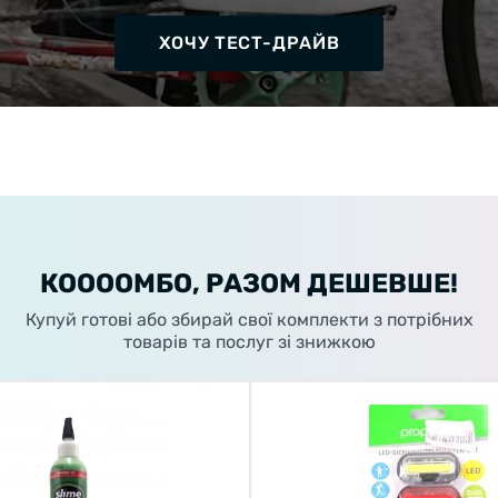
ХОЧУ ТЕСТ-ДРАЙВ
КООООМБО, РАЗОМ ДЕШЕВШЕ!
Купуй готові або збирай свої комплекти з потрібних
товарів та послуг зі знижкою
Welcome!
Do you want to switch to the Dutch version of the site or
stay on the Ukrainian version?