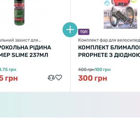
SWITCH TO FACEBIKE.NL
STAY ON FACEBIKE.UA
ТОП
льний захист для
Комплект фар для велосипе
да
ОКОЛЬНА РІДИНА
КОМПЛЕКТ БЛИМАЛО
МЕР SLIME 237МЛ
PROPHETE З ДІОДНО
СТРІЧКОЮ
8.75 грн
400 грн
100 грн
5 грн
300 грн