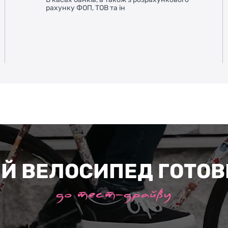
рахунку ФОП, ТОВ та ін
Й ВЕЛОСИПЕД ГОТО
до тест-драйву