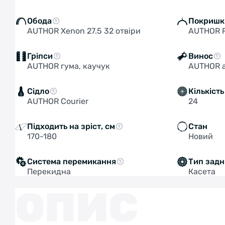
Обода
Покришк
AUTHOR Xenon 27.5 32 отвіри
AUTHOR Ro
Гріпси
Винос
AUTHOR гума, каучук
AUTHOR 
Сідло
Кількіст
AUTHOR Courier
24
Підходить на зріст, см
Стан
170-180
Новий
Система перемикання
Тип задн
Перекидна
Касета
ОПИС