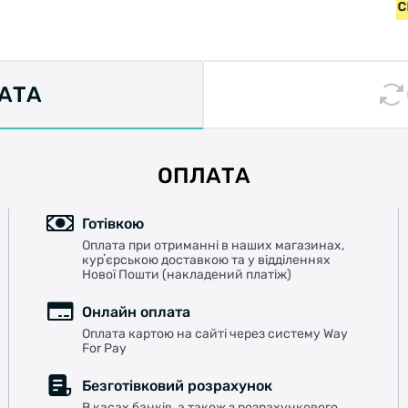
А НА ВЕЛОСИПЕДИ ВІД 2000 ГРН • БЕЗКОШТОВНА ДОСТАВ
ЛАТА
ОПЛАТА
Готівкою
Оплата при отриманні в наших магазинах,
курʼєрською доставкою та у відділеннях
Нової Пошти (накладений платіж)
Онлайн оплата
Оплата картою на сайті через систему Way
For Pay
Безготівковий розрахунок
В касах банків, а також з розрахункового