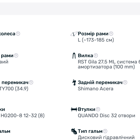
колеса
Розмір рами
L (~173-185 см)
 рами
Вилка
євий
RST Gila 27.5 ML система
амортизатора (100 mm)
й перемикач
Задній перемикач
TY700 (34.9)
Shimano Acera
рки
Втулки
HG200-8 12-32 (8)
QUANDO Disc 32 отвори
альм
Тип гальм
Дисковий гідравлічний