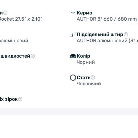
и
Кермо
cket 27.5" x 2.10"
AUTHOR 8° 660 / 680 mm
Підсідельний штир
алюмінієвий
AUTHOR алюмінієвий (31.
ь швидкостей
Колір
Чорний
Стать
Чоловічий
іх зірок