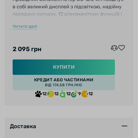
в собі великий дисплей з підсвіткою, надійну
передачу сигналу, 12 різноманітних функцій і
статистику активності, яка зібрана по
Читати далі
місяцям.
2 095 грн
КУПИТИ
КРЕДИТ АБО ЧАСТИНАМИ
ВІД 174.58 ГРН/МІС
12
12
12
9
12
Доставка