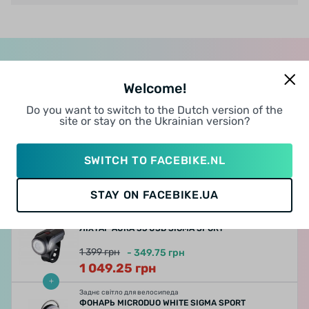
Welcome!
КООООМБО, РАЗОМ ДЕШЕВШЕ!
Do you want to switch to the Dutch version of the
Купуй готові або збирай свої комплекти з потрібних
site or stay on the Ukrainian version?
товарів та послуг зі знижкою
SWITCH TO FACEBIKE.NL
Велокомп'ютери
ВЕЛОКОМП'ЮТЕР BC 12.0 WR SIGMA SPORT
2 095
грн
STAY ON FACEBIKE.UA
Переднє світло для велосипеда
ЛІХТАР AURA 35 USB SIGMA SPORT
1 399
грн
-
349.75
грн
1 049.25
грн
Заднє світло для велосипеда
ФОНАРЬ MICRODUO WHITE SIGMA SPORT