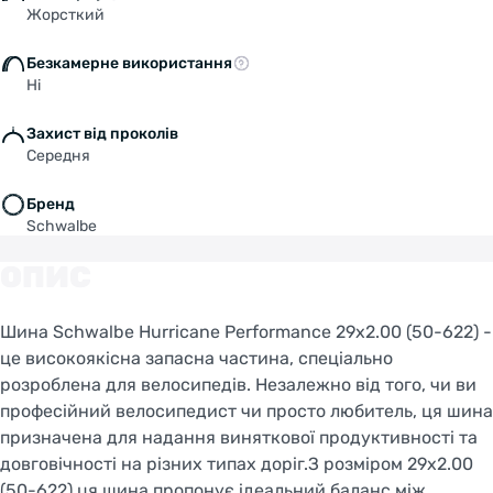
Жорсткий
Безкамерне використання
Ні
Захист від проколів
Середня
Бренд
Schwalbe
ОПИС
Шина Schwalbe Hurricane Performance 29x2.00 (50-622) -
це високоякісна запасна частина, спеціально
розроблена для велосипедів. Незалежно від того, чи ви
професійний велосипедист чи просто любитель, ця шина
призначена для надання виняткової продуктивності та
Welcome!
довговічності на різних типах доріг.З розміром 29x2.00
Do you want to switch to the Dutch version of the
(50-622) ця шина пропонує ідеальний баланс між