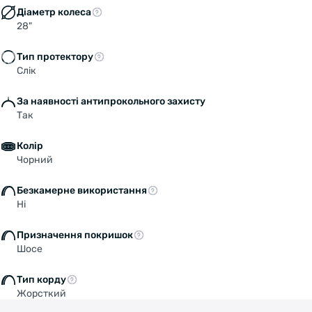
Діаметр колеса
28"
Тип протектору
Слік
За наявності антипрокольного захисту
Так
Колір
Чорний
Безкамерне використання
Ні
Призначення покришок
Шосе
Тип корду
Welcome!
Жорсткий