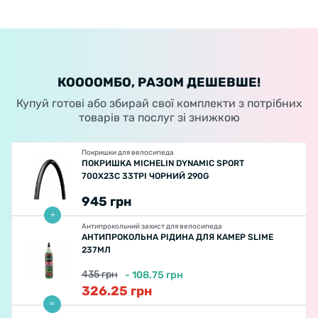
КООООМБО, РАЗОМ ДЕШЕВШЕ!
Купуй готові або збирай свої комплекти з потрібних
товарів та послуг зі знижкою
Покришки для велосипеда
ПОКРИШКА MICHELIN DYNAMIC SPORT
700X23C 33TPI ЧОРНИЙ 290G
945
грн
Антипрокольний захист для велосипеда
АНТИПРОКОЛЬНА РІДИНА ДЛЯ КАМЕР SLIME
237МЛ
435
грн
-
108.75
грн
326.25
грн