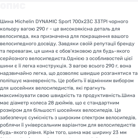
Do you want to switch to the Dutch version of the
ОПИС
site or stay on the Ukrainian version?
Шина Michelin DYNAMIC Sport 700x23C 33TPI чорного
SWITCH TO FACEBIKE.NL
кольору вагою 290 г - це високоякісна деталь для
велосипеда, яка призначена для покращення вашого
STAY ON FACEBIKE.UA
велосипедного досвіду. Завдяки своїй репутації бренду
та перевагам, ця шина є обов'язковою для будь-якого
серйозного велосипедиста.Однією з особливостей цієї
шини є її легка конструкція. З вагою всього 290 г, вона
надзвичайно легка, що дозволяє швидше розганятися та
поліпшує маневреність. Це робить її відмінним вибором
для шосейних велосипедистів, які прагнуть
максимізувати свою швидкість та продуктивність.Шина
має діаметр колеса 28 дюймів, що є стандартним
розміром для більшості шосейних велосипедів. Це
забезпечує сумісність з широким спектром велосипедів,
роблячи її універсальним варіантом для велосипедистів
будь-якого рівня. Крім того, шина має ширину 23 мм