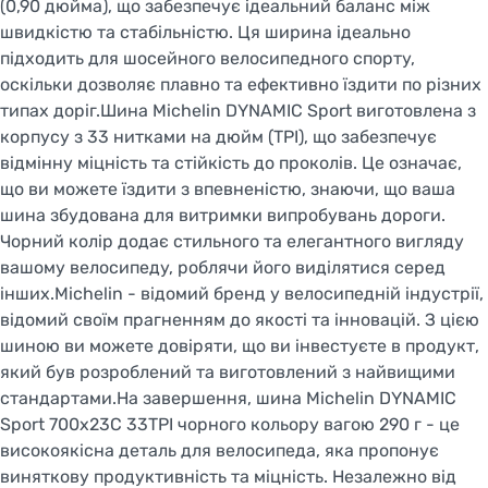
(0,90 дюйма), що забезпечує ідеальний баланс між
швидкістю та стабільністю. Ця ширина ідеально
підходить для шосейного велосипедного спорту,
оскільки дозволяє плавно та ефективно їздити по різних
типах доріг.Шина Michelin DYNAMIC Sport виготовлена з
корпусу з 33 нитками на дюйм (TPI), що забезпечує
відмінну міцність та стійкість до проколів. Це означає,
що ви можете їздити з впевненістю, знаючи, що ваша
шина збудована для витримки випробувань дороги.
Чорний колір додає стильного та елегантного вигляду
вашому велосипеду, роблячи його виділятися серед
інших.Michelin - відомий бренд у велосипедній індустрії,
відомий своїм прагненням до якості та інновацій. З цією
шиною ви можете довіряти, що ви інвестуєте в продукт,
який був розроблений та виготовлений з найвищими
стандартами.На завершення, шина Michelin DYNAMIC
Sport 700x23C 33TPI чорного кольору вагою 290 г - це
високоякісна деталь для велосипеда, яка пропонує
виняткову продуктивність та міцність. Незалежно від