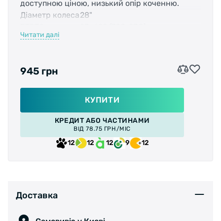
доступною ціною, низький опір коченню.
Діаметр колеса
28"
ETRTO
23-622 (700-23С)
Читати далі
TPI
33
Тип
дротова
Тиск
87-116 PSI (6.00-8.00 Bar)
945 грн
Колір
чорний
Колір боковини
чорний
Камера
А1
КУПИТИ
Вага
290г
КРЕДИТ АБО ЧАСТИНАМИ
ВІД 78.75 ГРН/МІС
12
12
12
9
12
Доставка