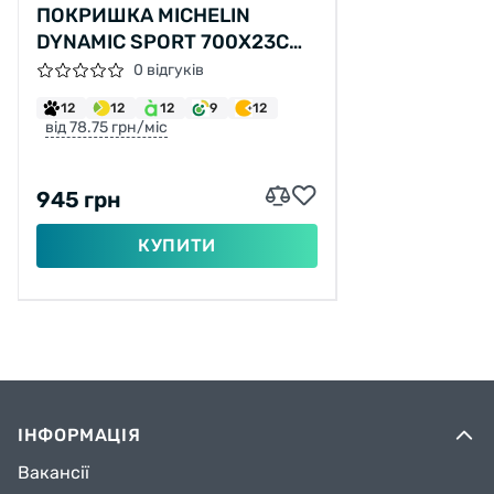
ПОКРИШКА MICHELIN
DYNAMIC SPORT 700X23C
33TPI ЧОРНИЙ 290G
0 відгуків
12
12
12
9
12
від 78.75 грн/міс
945 грн
КУПИТИ
ІНФОРМАЦІЯ
Вакансії