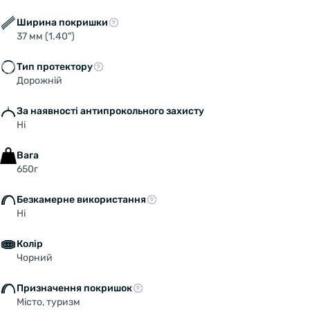
Ширина покришки
37 мм (1.40")
Тип протектору
Дорожній
За наявності антипрокольного захисту
Ні
Вага
650г
Безкамерне використання
Ні
Колір
Чорний
Призначення покришок
Місто, туризм