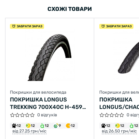
СХОЖІ ТОВАРИ
ЗАБРАТИ ЗАРАЗ
ЗАБРАТИ ЗАРАЗ
Покришки для велосипеда
Покришки для вел
ПОКРИШКА LONGUS
ПОКРИШКА
TREKKING 700X40C H-459
LONGUS/CHAO
(42-622)
L-3459(47-55
0 відгуків
0 відг
12
12
12
9
12
12
12
12
від 27.25 грн/міс
від 26.50 грн/міс