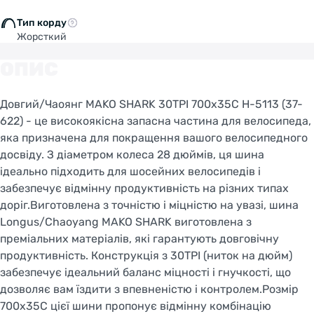
Welcome!
Do you want to switch to the Dutch version of the
Тип корду
site or stay on the Ukrainian version?
Жорсткий
ОПИС
SWITCH TO FACEBIKE.NL
Довгий/Чаоянг MAKO SHARK 30TPI 700x35C H-5113 (37-
STAY ON FACEBIKE.UA
622) - це високоякісна запасна частина для велосипеда,
яка призначена для покращення вашого велосипедного
досвіду. З діаметром колеса 28 дюймів, ця шина
ідеально підходить для шосейних велосипедів і
забезпечує відмінну продуктивність на різних типах
доріг.Виготовлена з точністю і міцністю на увазі, шина
Longus/Chaoyang MAKO SHARK виготовлена з
преміальних матеріалів, які гарантують довговічну
продуктивність. Конструкція з 30TPI (ниток на дюйм)
забезпечує ідеальний баланс міцності і гнучкості, що
дозволяє вам їздити з впевненістю і контролем.Розмір
700x35C цієї шини пропонує відмінну комбінацію