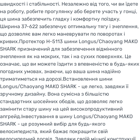
швидкості і стабільності. Незалежно від того, чи ви їдете
на роботу, робите прогулянку або берете участь у гонці,
ця шина забезпечить гладку і комфортну поїздку.
Ширина 37-622 забезпечує оптимальну тягу і зчеплення,
що дозволяє вам легко маневрувати по поворотах і
кривих.Протектор H-5113 шини Longus/Chaoyang MAKO
SHARK призначений для забезпечення відмінного
зчеплення як на мокрих, так і на сухих поверхнях. Це
означає, що ви можете їздити з впевненістю в будь-яких
погодних умовах, знаючи, що ваша шина надійно
триматиметься на дорозі.Встановлення шини
Longus/Chaoyang MAKO SHARK - це легко, завдяки її
зручному дизайну. Вона сумісна з більшістю
стандартних шосейних ободів, що дозволяє легко
замінити стару шину на цей високопродуктивний
апгрейд.Інвестування в шину Longus/Chaoyang MAKO
SHARK - це розумний вибір для будь-якого
велосипедиста, який бажає покращити свій
велосипедний досвід. Завдяки своїй міцної конструкції,