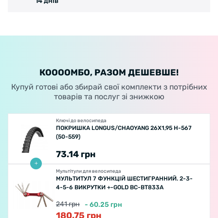
14 днів
КООООМБО, РАЗОМ ДЕШЕВШЕ!
Купуй готові або збирай свої комплекти з потрібних
товарів та послуг зі знижкою
Ключі до велосипеда
ПОКРИШКА LONGUS/CHAOYANG 26X1,95 H-567
(50-559)
73.14
грн
Мультітули для велосипеда
МУЛЬТИТУЛ 7 ФУНКЦІЙ ШЕСТИГРАННИЙ. 2-3-
4-5-6 ВИКРУТКИ +-GOLD BC-BT833A
241
грн
-
60.25
грн
180.75
грн