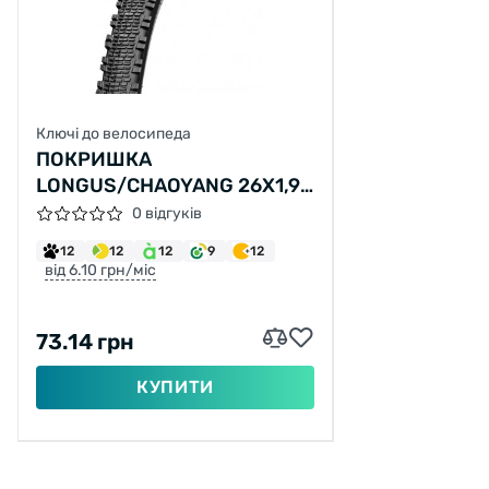
Ключі до велосипеда
ПОКРИШКА
LONGUS/CHAOYANG 26X1,95
H-567 (50-559)
0 відгуків
12
12
12
9
12
від 6.10 грн/міс
73.14 грн
КУПИТИ