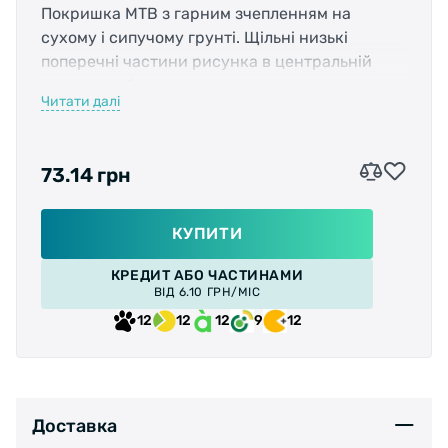
Покришка МТВ з гарним зчепленням на
сухому і сипучому грунті. Щільні низькі
поперечні частини рисунка в центральній
частині, забезпечують ідеальне зчеплення та
Читати далі
передачу рушійної сили на місцевість без
ковзання.
Товсті поперечні канавки рисунка в
центральній частині, підтримують стійкість і
73.14 грн
напрямок при русі по сипучих поверхнях.
Агресивно-висока бічна частина протектора
покращує зщеплення в крутих поворотах і в
КУПИТИ
умовах складного рельєфа. Щільність плетіння
КРЕДИТ АБО ЧАСТИНАМИ
корду 27TPI забезпечує дуже хорошу міцність
ВІД 6.10 ГРН/МІС
і стійкість до проколу протектора, зберігаючи
12
12
12
9
12
відмінне співвідношення ціна /
продуктивність. Стоншені бічні стінки
зменшують загальну вагу.
Вага: 900г
Доставка