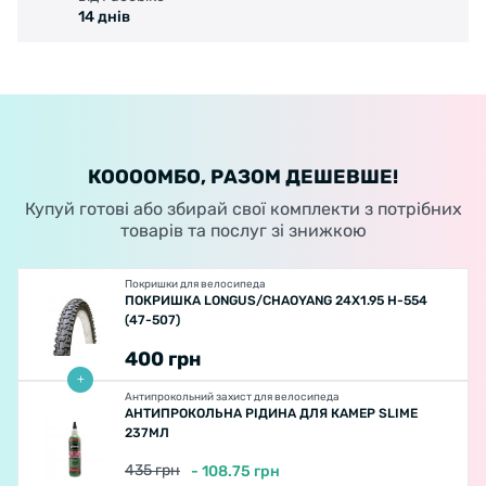
14 днів
КООООМБО, РАЗОМ ДЕШЕВШЕ!
Купуй готові або збирай свої комплекти з потрібних
товарів та послуг зі знижкою
Покришки для велосипеда
ПОКРИШКА LONGUS/CHAOYANG 24X1.95 Н-554
(47-507)
400
грн
Антипрокольний захист для велосипеда
АНТИПРОКОЛЬНА РІДИНА ДЛЯ КАМЕР SLIME
237МЛ
435
грн
-
108.75
грн