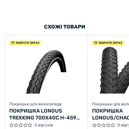
СХОЖІ ТОВАРИ
ЗАБРАТИ ЗАРАЗ
ЗАБРАТИ ЗАРАЗ
Покришки для велосипеда
Покришки для вел
ПОКРИШКА LONGUS
ПОКРИШКА
TREKKING 700X40C H-459
LONGUS/CHAO
(42-622)
H-5150 (50-55
0 відгуків
0 відг