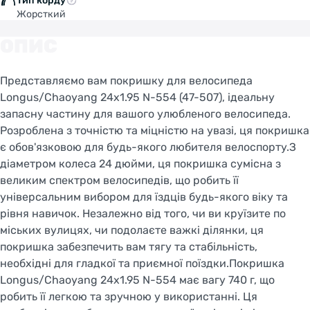
Тип корду
Жорсткий
ОПИС
Представляємо вам покришку для велосипеда
Longus/Chaoyang 24x1.95 N-554 (47-507), ідеальну
запасну частину для вашого улюбленого велосипеда.
Розроблена з точністю та міцністю на увазі, ця покришка
є обов'язковою для будь-якого любителя велоспорту.З
діаметром колеса 24 дюйми, ця покришка сумісна з
великим спектром велосипедів, що робить її
універсальним вибором для їздців будь-якого віку та
рівня навичок. Незалежно від того, чи ви круїзите по
міських вулицях, чи подолаєте важкі ділянки, ця
покришка забезпечить вам тягу та стабільність,
необхідні для гладкої та приємної поїздки.Покришка
Longus/Chaoyang 24x1.95 N-554 має вагу 740 г, що
робить її легкою та зручною у використанні. Ця