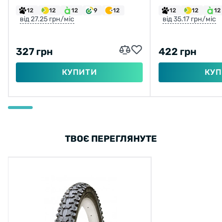
12
12
12
9
12
12
12
12
від 27.25 грн/міс
від 35.17 грн/міс
327 грн
422 грн
КУПИТИ
КУП
ТВОЄ ПЕРЕГЛЯНУТЕ