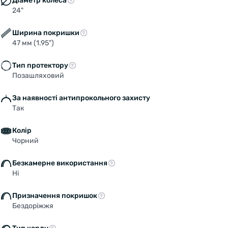
Діаметр колеса
24"
Ширина покришки
47 мм (1.95")
Тип протектору
Позашляховий
За наявності антипрокольного захисту
Так
Колір
Чорний
Безкамерне використання
Ні
Призначення покришок
Бездоріжжя