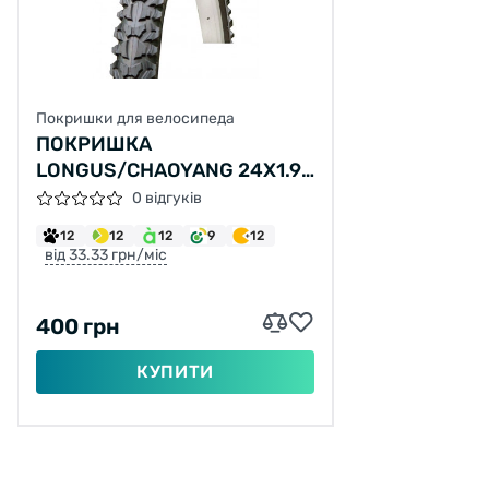
Покришки для велосипеда
ПОКРИШКА
LONGUS/CHAOYANG 24X1.95
Н-554 (47-507)
0 відгуків
12
12
12
9
12
від 33.33 грн/міс
400 грн
КУПИТИ