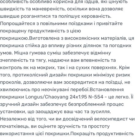
особливість особливо корисна для їздців, які цінують
швидкість та маневреність, оскільки вона дозволяє
швидше розганятися та поліпшує керованість.
Попрощайтеся з повільними поїздками і привітайте
покращену продуктивність з цією
покришкою.Виготовлена з високоякісних матеріалів, ця
покришка стійка до впливу різних ділянок та погодних
умов. Міцна гумова суміш забезпечує відмінну
зчепленість та тягу, надаючи вам впевненість та
контроль як на мокрих, так і на сухих поверхнях. Крім
того, протиколісний дизайн покришки мінімізує ризик
проколів, дозволяючи вам зосередитися на поїздці, не
хвилюючись про неочікувані перебої.Встановлення
покришки Longus/Chaoyang 24x1.95 N-554 - це легко. Її
зручний дизайн забезпечує безпроблемний процес
установки, що заощаджує ваш час та зусилля.
Незалежно від того, чи ви досвідчений велосипедист чи
початківець, ви оціните зручність та простоту
використання цієї покришки.Покращіть продуктивність