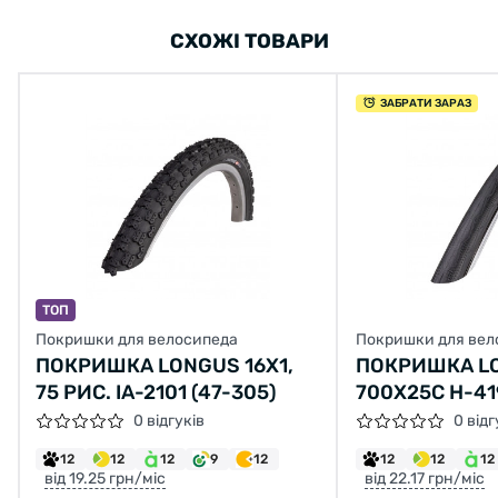
СХОЖІ ТОВАРИ
ЗАБРАТИ ЗАРАЗ
ТОП
Покришки для велосипеда
Покришки для вел
ПОКРИШКА LONGUS 16X1,
ПОКРИШКА L
75 РИС. IA-2101 (47-305)
700X25C H-41
0 відгуків
0 відг
12
12
12
9
12
12
12
12
від 19.25 грн/міс
від 22.17 грн/міс