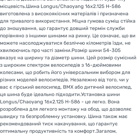
місцевість.Шина Longus/Chaoyang 16x2.125 H-586
виготовлена з високоякісних матеріалів і призначена
для тривалого використання. Міцна гумова суміш стійка
до зношування, що гарантує довший термін служби
порівняно з іншими шинами на ринку. Це означає, що ви
можете насолоджуватися безліччю кілометрів їзди, не
хвилюючись про часті заміни.Розмір шини 54-305
вказує на ширину та діаметр шини. Цей розмір сумісний
з широким спектром велосипедів з 16-дюймовими
колесами, що робить його універсальним вибором для
різних моделей велосипедів. Незалежно від того, чи у
вас є гірський велосипед, BMX або дитячий велосипед,
ця шина буде ідеально підходити.Установка шини
Longus/Chaoyang 16x2.125 H-586 - це легко. Вона
розроблена для легкого монтажу на обод, що дозволяє
швидку та безпроблемну установку. Шина також має
рекомендований тиск накачування, що гарантує
оптимальну продуктивність та комфорт.Загалом,