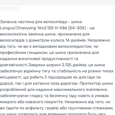
Welcome!
ОПИС
Do you want to switch to the Dutch version of the
site or stay on the Ukrainian version?
Запасна частина для велосипеда - шина
Longus/Chaoyang 16x2.125 H-586 (54-305) - це
SWITCH TO FACEBIKE.NL
високоякісна замінна шина, призначена для
велосипедів з діаметром колеса 16 дюймів. Незалежно
STAY ON FACEBIKE.UA
від того, чи ви є випадковим велосипедистом, чи
професійним гонщиком, ця шина призначена для
надання виняткової продуктивності та
довговічності.Завдяки ширині 2.125 дюйма, ця шина
забезпечує відмінну тягу та стабільність на різних типах
місцевості, що робить її підходящою як для їзди по
дорозі, так і для катання поза дорогою. Протектор шини
розроблений для надання максимального зчеплення,
забезпечуючи гладку та безпечну їзду навіть в умовах
мокрого або ковзкого покриття. Незалежно від того, чи
ви їздите по асфальту, гравію або грунтовими стежками,
ця шина дозволить вам впевнено подолати будь-яку