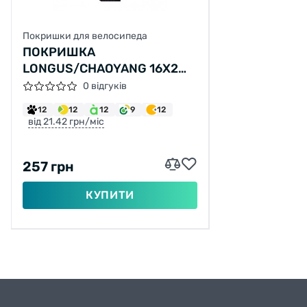
Покришки для велосипеда
ПОКРИШКА
LONGUS/CHAOYANG 16X2
125 H-586 (54-305)
0 відгуків
12
12
12
9
12
від 21.42 грн/міс
257 грн
КУПИТИ