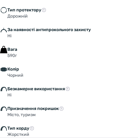
Тип протектору
Дорожній
За наявності антипрокольного захисту
Ні
Вага
590г
Колір
Чорний
Безкамерне використання
Ні
Призначення покришок
Місто, туризм
Тип корду
Жорсткий