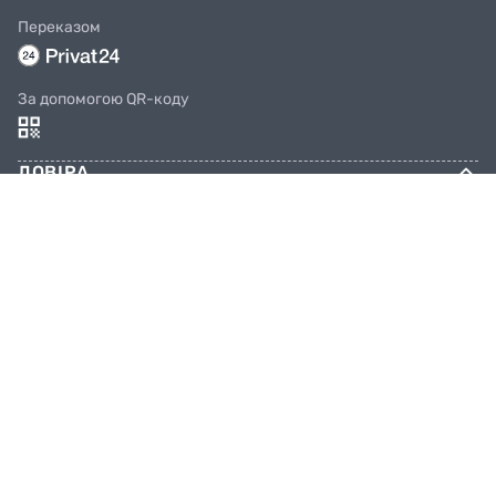
Переказом
За допомогою QR-коду
ДОВІРА
Соцмережі
КОНТАКТИ
Телефони
044 333 65 65
099 638 25 55
098 638 25 55
063 638 25 55