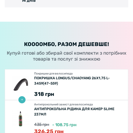
14 днів
КООООМБО, РАЗОМ ДЕШЕВШЕ!
Купуй готові або збирай свої комплекти з потрібних
товарів та послуг зі знижкою
Покришки для велосипеда
ПОКРИШКА LONGUS/CHAOYANG 26X1,75 L-
3459(47-559)
318
грн
Антипрокольний захист для велосипеда
АНТИПРОКОЛЬНА РІДИНА ДЛЯ КАМЕР SLIME
237МЛ
435
грн
-
108.75
грн
326.25
грн