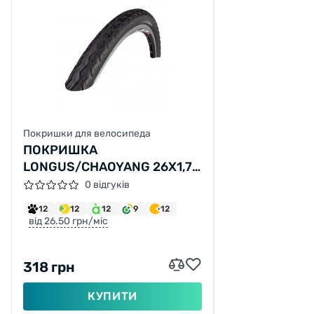
Покришки для велосипеда
ПОКРИШКА
LONGUS/CHAOYANG 26X1,75
L-3459(47-559)
0 відгуків
12
12
12
9
12
від 26.50 грн/міс
318 грн
КУПИТИ