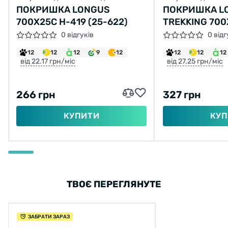
ПОКРИШКА LONGUS
ПОКРИШКА L
700X25C H-419 (25-622)
TREKKING 700
(42-622)
0 відгуків
0 відг
12
12
12
9
12
12
12
12
від 22.17 грн/міс
від 27.25 грн/міс
266 грн
327 грн
КУПИТИ
КУП
ТВОЄ ПЕРЕГЛЯНУТЕ
ЗАБРАТИ ЗАРАЗ