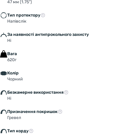
47 мм (1.75")
Тип протектору
Напівслік
За наявності антипрокольного захисту
Ні
Вага
620г
Welcome!
Колір
Do you want to switch to the Dutch version of the
Чорний
site or stay on the Ukrainian version?
Безкамерне використання
SWITCH TO FACEBIKE.NL
Ні
Призначення покришок
STAY ON FACEBIKE.UA
Гревел
Тип корду