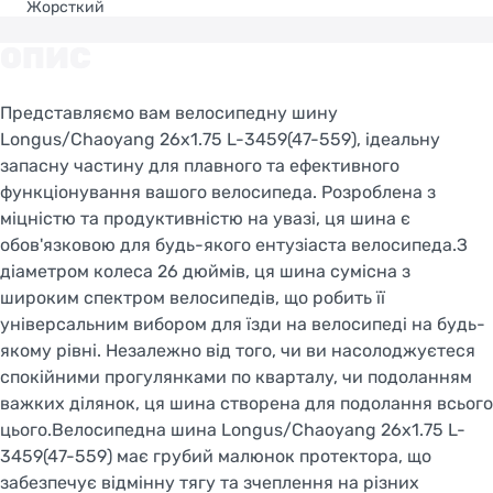
Жорсткий
ОПИС
Представляємо вам велосипедну шину
Longus/Chaoyang 26x1.75 L-3459(47-559), ідеальну
запасну частину для плавного та ефективного
функціонування вашого велосипеда. Розроблена з
міцністю та продуктивністю на увазі, ця шина є
обов'язковою для будь-якого ентузіаста велосипеда.З
діаметром колеса 26 дюймів, ця шина сумісна з
широким спектром велосипедів, що робить її
універсальним вибором для їзди на велосипеді на будь-
якому рівні. Незалежно від того, чи ви насолоджуєтеся
спокійними прогулянками по кварталу, чи подоланням
важких ділянок, ця шина створена для подолання всього
цього.Велосипедна шина Longus/Chaoyang 26x1.75 L-
3459(47-559) має грубий малюнок протектора, що
забезпечує відмінну тягу та зчеплення на різних