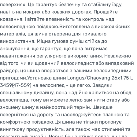
поверхнях. Це гарантує безпечну та стабільну їзду,
навіть на мокрих або ковзких дорогах. Прощайте
ковзання, і вітайте впевненість та контроль над
велосипедною поїздкою.Виготовлена з високоякісних
матеріалів, ця шина створена для тривалого
використання. Міцна гумова суміш стійка до
зношування, що гарантує, що вона витримає
навантаження регулярного використання. Незалежно
від того, чи ви щоденний велосипедист або випадковий
райдер, ця шина впорається з вашими велосипедними
пригодами.Установка шини Longus/Chaoyang 26x1.75 L-
3459(47-559) на велосипед - це легко. Завдяки
спеціальному дизайну, вона надійно кріпиться на обод
велосипеда, тому ви можете легко замінити стару або
зношену шину в найкоротший термін. Швидше
поверніться на дорогу та насолоджуйтесь плавною та
комфортною поїздкою.Ця шина не тільки пропонує
виняткову продуктивність, але також має стильний та
елегантний дизайн. Чорна бічна стінка додає шик до