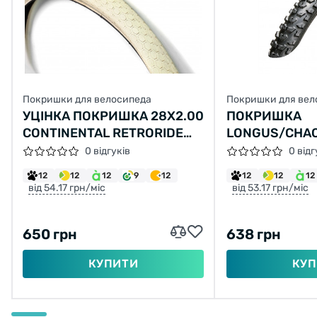
Покришки для велосипеда
Покришки для вел
УЦІНКА ПОКРИШКА 28Х2.00
ПОКРИШКА
CONTINENTAL RETRORIDE
LONGUS/CHA
КРЕМОВА ЗІ ВІДБИВАЮЧОЮ
GLADIATOR 26
0 відгуків
0 відг
СТРІЧКОЮ
30TPI (60-559
12
12
12
9
12
12
12
12
від 54.17 грн/міс
від 53.17 грн/міс
650 грн
638 грн
КУПИТИ
КУП