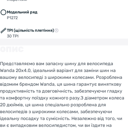
SWITCH TO FACEBIKE.NL
Модельний ряд
P1272
STAY ON FACEBIKE.UA
TPI (щільність плетіння)
30 TPI
ОПИС
Представляємо вам запасну шину для велосипеда
Wanda 20x4.0, ідеальний варіант для заміни шин на
вашому велосипеді з широкими колесами. Розроблена
відомим брендом Wanda, ця шина гарантує виняткову
продуктивність та довговічність, забезпечуючи гладку
та комфортну поїздку кожного разу.З діаметром колеса
20 дюймів, ця шина спеціально розроблена для
велосипедів з широкими колесами, забезпечуючи
ідеальну посадку та сумісність. Незалежно від того, чи
ви є випадковим велосипедистом, чи ви їздите на