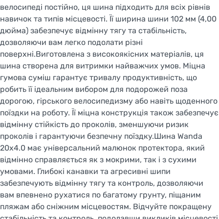
велосипеді постійно, ця шина підходить для всіх рівнів
навичок та типів місцевості. Її ширина шини 102 мм (4,00
дюйма) забезпечує відмінну тягу та стабільність,
дозволяючи вам легко подолати різні
поверхні.Виготовлена з високоякісних матеріалів, ця
шина створена для витримки найважчих умов. Міцна
гумова суміш гарантує тривалу продуктивність, що
робить її ідеальним вибором для подорожей поза
дорогою, гірського велосипедизму або навіть щоденного
поїздки на роботу. Її міцна конструкція також забезпечує
відмінну стійкість до проколів, зменшуючи ризик
проколів і гарантуючи безпечну поїздку.Шина Wanda
20x4.0 має універсальний малюнок протектора, який
відмінно справляється як з мокрими, так і з сухими
умовами. Глибокі канавки та агресивні шипи
забезпечують відмінну тягу та контроль, дозволяючи
вам впевнено рухатися по багатому грунту, піщаним
пляжам або сніжним місцевостям. Відчуйте покращену
стабільність та контроль, подолавши викликів місцевості