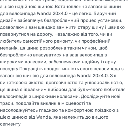
з цією надійною шиною.Встановлення запасної шини
для велосипеда Wanda 20x4.0 - це легко. Її зручний
дизайн забезпечує безпроблемний процес установки,
дозволяючи вам швидко замінити стару шину і швидко
повернутися на дорогу. Незалежно від того, чи ви
любитель самостійного ремонту, чи професійний
механік, ця шина розроблена таким чином, щоб
безпроблемно впасуватися на ваш велосипед з
широкими колесами, забезпечуючи надійну і гарну
посадку.Покращіть продуктивність свого велосипеда з
запасною шиною для велосипеда Wanda 20x4.0. З її
винятковою якістю, довговічністю та універсальністю,
ця шина є ідеальним вибором для будь-якого любителя
велосипедів з широкими колесами. Досліджуйте нові
траси, подолайте викликів місцевості та
насолоджуйтесь гладкою та комфортною поїздкою з
цією шиною від Wanda, яка належить до вищого
сегменту.