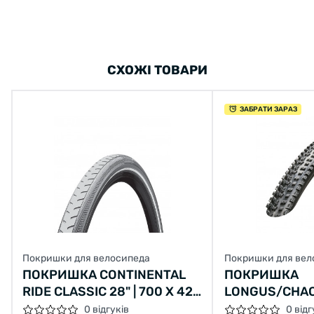
СХОЖІ ТОВАРИ
ЗАБРАТИ ЗАРАЗ
Покришки для велосипеда
Покришки для вел
ПОКРИШКА CONTINENTAL
ПОКРИШКА
RIDE CLASSIC 28" | 700 X 42C
LONGUS/CHAO
(40C) | 28 X 1.60 СІРА, НЕ
LANE 26X2,10 
0 відгуків
0 відг