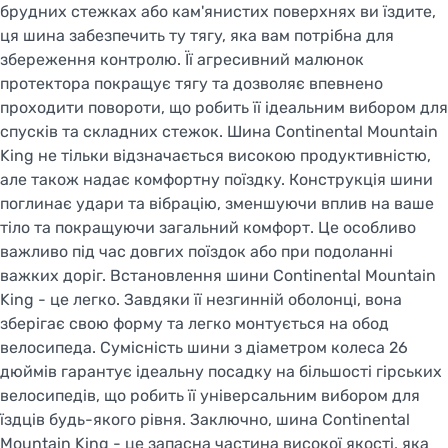
брудних стежках або кам'янистих поверхнях ви їздите,
ця шина забезпечить ту тягу, яка вам потрібна для
збереження контролю. Її агресивний малюнок
протектора покращує тягу та дозволяє впевнено
проходити повороти, що робить її ідеальним вибором для
спусків та складних стежок. Шина Continental Mountain
King не тільки відзначається високою продуктивністю,
але також надає комфортну поїздку. Конструкція шини
поглинає удари та вібрацію, зменшуючи вплив на ваше
тіло та покращуючи загальний комфорт. Це особливо
важливо під час довгих поїздок або при подоланні
важких доріг. Встановлення шини Continental Mountain
King - це легко. Завдяки її незгинній оболонці, вона
зберігає свою форму та легко монтується на обод
велосипеда. Сумісність шини з діаметром колеса 26
дюймів гарантує ідеальну посадку на більшості гірських
велосипедів, що робить її універсальним вибором для
їздців будь-якого рівня. Заключно, шина Continental
Mountain King - це запасна частина високої якості, яка