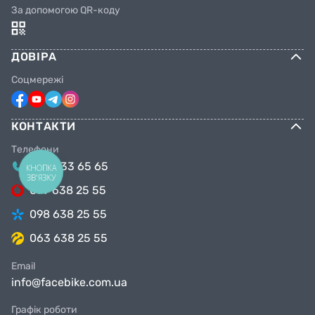
За допомогою QR-коду
ДОВІРА
Соцмережі
КОНТАКТИ
Телефони
044 333 65 65
КНОПКА
ЗВ'ЯЗКУ
099 638 25 55
098 638 25 55
063 638 25 55
Email
info@facebike.com.ua
Графік роботи