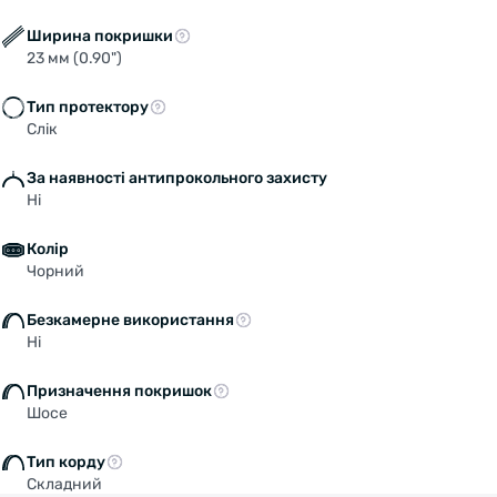
Ширина покришки
23 мм (0.90")
Тип протектору
Слік
За наявності антипрокольного захисту
Ні
Колір
Чорний
Безкамерне використання
Ні
Призначення покришок
Шосе
Тип корду
Складний