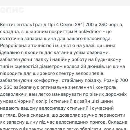
ОПИС
Континенталь Гранд Прі 4 Сезон 28" | 700 x 23C чорна,
складна, зі шкіряним покриттям BlackEdition - це
остаточна запасна шина для вашого велосипеда.
Розроблена з точністю і міцністю на увазі, ця шина
ідеально підходить для катання усіма сезонами,
забезпечуючи гладку і надійну роботу на будь-якому
типі місцевості.З діаметром колеса 28 дюймів, ця шина
підходить для широкого спектру велосипедів,
забезпечуючи комфортну і стабільну поїздку. Розмір 700
x 23C забезпечує оптимальне зчеплення і контроль,
дозволяючи вам легко маневрувати по різних дорожніх
умовах.Чорний колір і стильний дизайн цієї шини
надають вашому велосипеду стильний і сучасний
вигляд. Вона складна, що дозволяє зручно переносити
як запасну шину під час велосипедних пригод. Складна
конструкція також дозволяє легко зберігати, коли вона