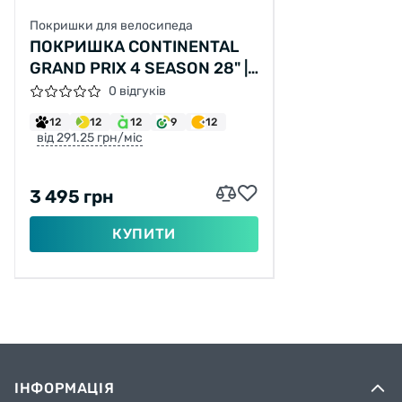
Покришки для велосипеда
ПОКРИШКА CONTINENTAL
GRAND PRIX 4 SEASON 28" |
700 X 23C ЧОРНА,
0 відгуків
СКЛАДАНА, SKIN
12
12
12
9
12
BLACKEDITION
від 291.25 грн/міс
3 495 грн
КУПИТИ
ІНФОРМАЦІЯ