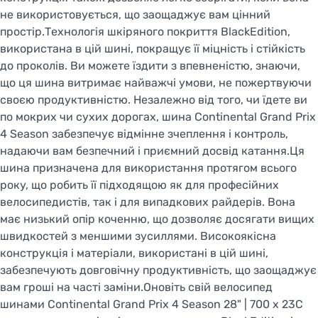
не використовується, що заощаджує вам цінний
простір.Технологія шкіряного покриття BlackEdition,
використана в цій шині, покращує її міцність і стійкість
до проколів. Ви можете їздити з впевненістю, знаючи,
що ця шина витримає найважчі умови, не пожертвуючи
своєю продуктивністю. Незалежно від того, чи їдете ви
по мокрих чи сухих дорогах, шина Continental Grand Prix
4 Season забезпечує відмінне зчеплення і контроль,
надаючи вам безпечний і приємний досвід катання.Ця
шина призначена для використання протягом всього
року, що робить її підходящою як для професійних
велосипедистів, так і для випадкових райдерів. Вона
має низький опір коченню, що дозволяє досягати вищих
швидкостей з меншими зусиллями. Високоякісна
конструкція і матеріали, використані в цій шині,
забезпечують довговічну продуктивність, що заощаджує
вам гроші на часті заміни.Оновіть свій велосипед
шинами Continental Grand Prix 4 Season 28" | 700 x 23C