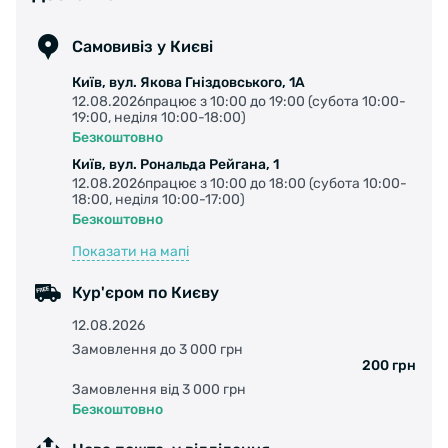
високотехнологічного волокна та використовуєт
покришках для шосейних велосипедів. Як і кев
Самовивіз у Києві
хіміків Vectran являє собою рідкокристалічний 
Київ, вул. Якова Гніздовського, 1А
поліестеру, який у п'ять разів міцніший від сталі
12.08.2026працює з 10:00 до 19:00 (субота 10:00-
розплавленого рідкого полімеру Vectra і
19:00, неділя 10:00-18:00)
багатоскладову нитку. Кевлар має величезну міц
Безкоштовно
дуже малій вазі, а це саме ті властивості, які необ
Київ, вул. Рональда Рейгана, 1
захисної вставки для покришок Continental. Зах
12.08.2026працює з 10:00 до 18:00 (субота 10:00-
18:00, неділя 10:00-17:00)
така ж легка, гнучка і має ефективніший захи
Безкоштовно
аналогічні синтетичні волокна. За всіх переваг
Показати на мапі
негативного впливу на накат. Ще однією ключово
відзначити максимальну стійкість до вологи т
Кур'єром по Києву
матеріалу після тривалого використання. Тому як 
має вагому перевагу перед кевларом.
12.08.2026
Замовлення до 3 000 грн
200 грн
Замовлення від 3 000 грн
Безкоштовно
Dura Skin
- спеціальний захист бічних стінок із с