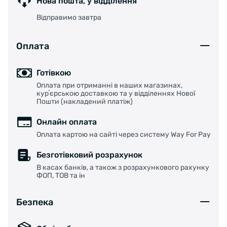
Нова пошта, у відділення
тканини, завдяки якій колеса здатні прийма
Відправимо завтра
наслідками та не втрачати після нього шви
використовується в покришках для склад
велосипедисти проїжджають великі відстані, б'
Оплата
бордюри, або беруть участь у змаганнях, подібних 
Технологія особливо потрібна в турингових байк
Готівкою
проїхати величезні відстані без видимого зно
Оплата при отриманні в наших магазинах,
покришки з Dura Skin, зверніть увагу на колір
курʼєрською доставкою та у відділеннях Нової
Пошти (накладений платіж)
коричневий.
Тип покришки: Шосейна зимова
Онлайн оплата
ETRTO: 23-622
Оплата картою на сайті через систему Way For Pay
Розмір: 28 X 0.90
Ширина: 23
Безготівковий розрахунок
< li>Робочий тиск: 110-120 PSI
В касах банків, а також з розрахункового рахунку
ФОП, ТОВ та ін
Щільність плетива корду: 3/180
Вага, г: 235
Безпека