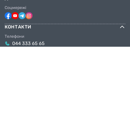
Соцмережі
КОНТАКТИ
Телефони
044 333 65 65
099 638 25 55
098 638 25 55
063 638 25 55
Email
info@facebike.com.ua
Графік роботи
10:00-19:00
Магазини в Києві
Київ, вул. Якова Гніздовського, 1А