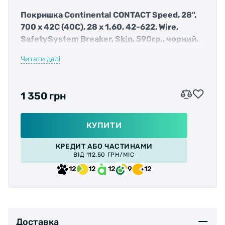
Покришка Continental CONTACT Speed, 28",
700 x 42C (40C), 28 x 1.60, 42-622, Wire,
SafetySystem Breaker, Skin, 590гр., чорний.
<
Читати далі
Легкі, надійні та спортивні, із захистом від
проколів за допомогою системи SafetySystem
Breaker Виготовлені з посиленої кевларом
1 350 грн
армованої нейлонової тканини, міцної та
стійкої до порізів, але при цьому легкої та
гнучкою Шина швидко адаптується до
КУПИТИ
поверхні без помітного збільшення ваги або
КРЕДИТ АБО ЧАСТИНАМИ
опору коченню. з маркуванням E50 також
ВІД 112.50 ГРН/МІС
сертифіковані для S-Pedelecs.Забезпечують
12
12
12
9
12
захист від передчасного зносу, викликаного
додатковою рушійною силою, пристосовані
для більш високого прискорюючого моменту,
що крутить, а також для більш високих
швидкостей при входженні в повороти.
Доставка