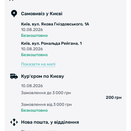
Індикатор рівня зношування. шин TWI —
незамінний помічник, щоб вчасно «зловити»
Самовивіз у Києві
момент, коли час замінити шини. >
Київ, вул. Якова Гніздовського, 1А
Розмір: 700 X 42C
10.08.2026
Матеріал боковини: Skin
Безкоштовно
Вага, г: 590
Київ, вул. Рональда Рейгана, 1
Тиск максимальний, АТМ : 6
10.08.2026
Щільність корпусу, TPI: 3/180
Безкоштовно
ISO (ETRTO): 42-622
Показати на мапі
Кур'єром по Києву
10.08.2026
Замовлення до 3 000 грн
200 грн
Замовлення від 3 000 грн
Безкоштовно
Нова пошта, у відділення