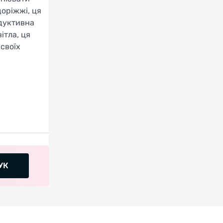
доріжжі, ця
одуктивна
ітла, ця
 своїх
УК