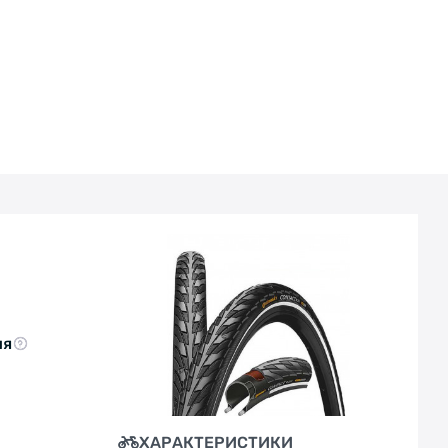
SafetySystem Breaker - захисна проставка, виготов
нейлонової тканини. Вона стійка до проколів і порізі
технологією швидко адаптується до поверхні, с
найголовніше, ефективно захищає колесо від проколі
для використання на байках, здатних інтенсивно ро
високоякісній структурі забезпечується високий зах
цьому такі покришки захищені від передчасного зн
сили.
ня
ХАРАКТЕРИСТИКИ