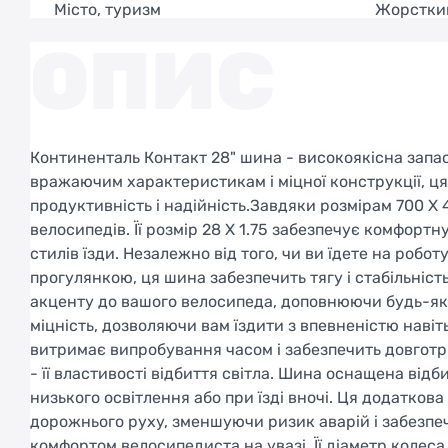
Місто, туризм
Жорстки
ОПИС
Континенталь Контакт 28" шина - високоякісна запас
вражаючим характеристикам і міцної конструкції, ця
продуктивність і надійність.Завдяки розмірам 700 X 
велосипедів. Її розмір 28 X 1.75 забезпечує комфортну
стилів їзди. Незалежно від того, чи ви їдете на роб
прогулянкою, ця шина забезпечить тягу і стабільність
акценту до вашого велосипеда, доповнюючи будь-яку
міцність, дозволяючи вам їздити з впевненістю навіт
витримає випробування часом і забезпечить довготр
- її властивості відбиття світла. Шина оснащена від
низького освітлення або при їзді вночі. Ця додатков
дорожнього руху, зменшуючи ризик аварій і забезпеч
комфортом велосипедиста на увазі. Її діаметр колеса