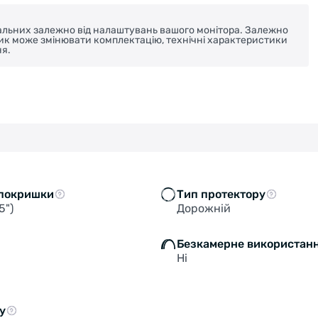
реальних залежно від налаштувань вашого монітора. Залежно
ник може змінювати комплектацію, технічні характеристики
я.
покришки
Тип протектору
5")
Дорожній
Безкамерне використан
Ні
у