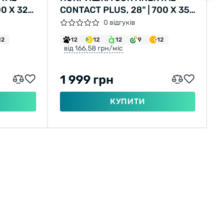
0 X 32C,
CONTACT PLUS, 28" | 700 X 35C
22,
| 28 X 1 3/8 X 1 5/8, ЧОРНА, НЕ
0 відгуків
СКЛАДНА, СВІТЛОВІДБИВНА
12
12
12
12
9
12
від 166.58 грн/міс
 750ГР.
1 999 грн
КУПИТИ