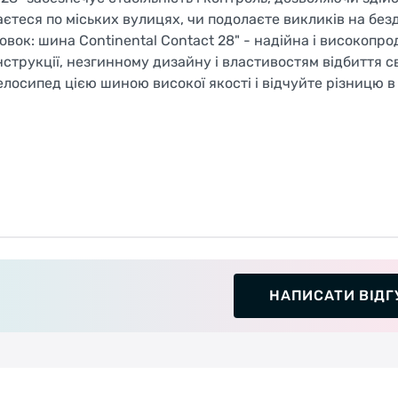
хаєтеся по міських вулицях, чи подолаєте викликів на без
вок: шина Continental Contact 28" - надійна і високопр
струкції, незгинному дизайну і властивостям відбиття св
велосипед цією шиною високої якості і відчуйте різницю в
НАПИСАТИ ВІДГ