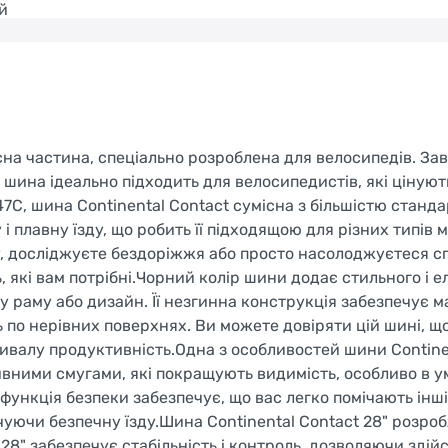
й
на частина, спеціально розроблена для велосипедів. За
 шина ідеально підходить для велосипедистів, які цінуют
47C, шина Continental Contact сумісна з більшістю станд
 і плавну їзду, що робить її підходящою для різних типів м
оту, досліджуєте бездоріжжя або просто насолоджуєтеся 
, які вам потрібні.Чорний колір шини додає стильного і 
 раму або дизайн. Її незгинна конструкція забезпечує 
ь по нерівних поверхнях. Ви можете довіряти цій шині, щ
ивалу продуктивність.Одна з особливостей шини Contine
бивними смугами, які покращують видимість, особливо в 
а функція безпеки забезпечує, що вас легко помічають інш
уючи безпечну їзду.Шина Continental Contact 28" розроб
 28" забезпечує стабільність і контроль, дозволяючи зді