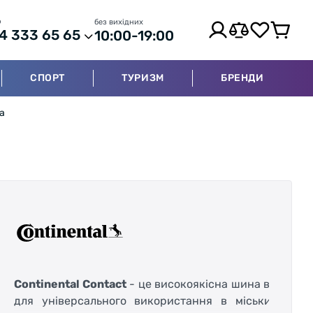
р
без вихідних
4 333 65 65
10:00-19:00
СПОРТ
ТУРИЗМ
БРЕНДИ
на
Continental Contact
- це високоякісна шина від бренд
для універсального використання в міських умов