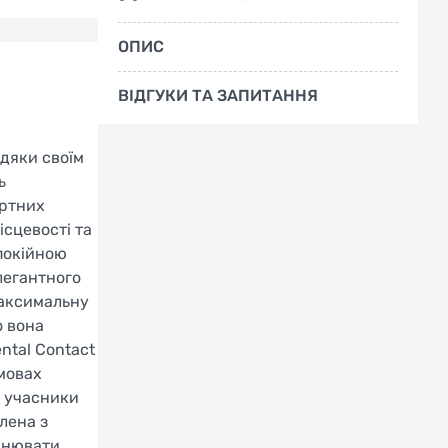
ОПИС
ВІДГУКИ ТА ЗАПИТАННЯ
вдяки своїм
ь
артних
ісцевості та
спокійною
елегантного
максимальну
о вона
ntal Contact
умовах
і учасники
лена з
йснювати