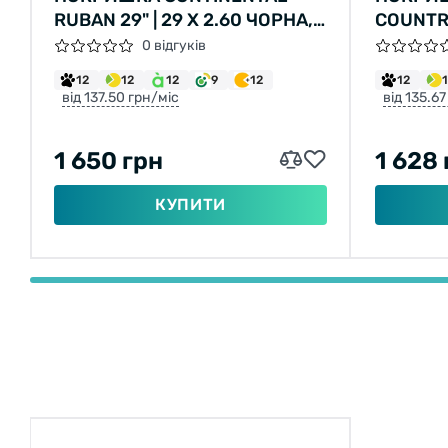
RUBAN 29" | 29 X 2.60 ЧОРНА,
COUNTRY
НЕ СКЛАДНА
584) 30
0 відгуків
12
12
12
9
12
12
від 137.50 грн/міс
від 135.67
1 650 грн
1 628 
КУПИТИ