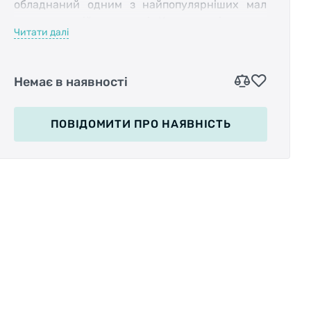
обладнаний одним з найпопулярніших малюнків і
пластинчастій структурі. Колесо з цією гумою здат
Читати далі
поверхні, забезпечуючи хороший накат і зчеплення, а 
відводити вологу під час руху мокрою дорогою, т
заметів на поворотах або під час гальмування.
Немає в наявності
З антипрокольного захисту можна відзначити спе
Breaker, яка забезпечує належний опір пошкодження
ПОВІДОМИТИ
ПРО НАЯВНІСТЬ
їзду. Покришка Contact має четвертий рівень захист
велосипедист буде в більшій безпеці під час їзди в те
Через те, що гума призначена для швидкої їзди і п
зносостійкості, їй було надано сертифікат, який дозв
на електровелосипедах, здатних розви
googleusercontent.com/YGxk1GirnBsoWH8RDQU_XaY-
bQbJSSHHhxdTbiB3rekBxeHsZ9ehVQKzd95WLncIk5nKL
9" height="395">