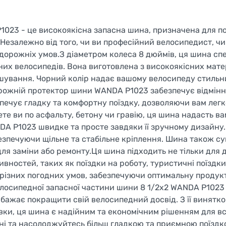
1023 - це високоякісна запасна шина, призначена для 
 Незалежно від того, чи ви професійний велосипедист, чи
в дорожніх умов.З діаметром колеса 8 дюймів, ця шина сп
их велосипедів. Вона виготовлена з високоякісних матер
ношування. Чорний колір надає вашому велосипеду стильн
рожній протектор шини WANDA P1023 забезпечує відмінну
печує гладку та комфортну поїздку, дозволяючи вам легк
те ви по асфальту, бетону чи гравію, ця шина надасть ва
DA P1023 швидке та просте завдяки її зручному дизайну.
езпечуючи щільне та стабільне кріплення. Шина також су
для заміни або ремонту.Ця шина підходить не тільки для
ивностей, таких як поїздки на роботу, туристичні поїздки
 різних погодних умов, забезпечуючи оптимальну продукт
велосипедної запасної частини шини 8 1/2x2 WANDA P1023 
 бажає покращити свій велосипедний досвід. З її винятк
вки, ця шина є надійним та економічним рішенням для в
дні та насолоджуйтесь більш гладкою та приємною поїзд