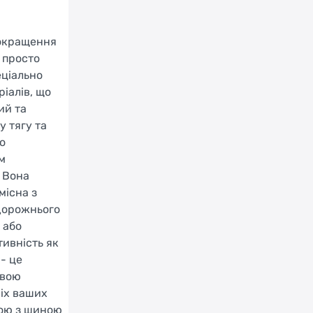
покращення
 просто
еціально
іалів, що
ий та
 тягу та
о
м
 Вона
місна з
 дорожнього
 або
ивність як
- це
овою
сіх ваших
кою з шиною