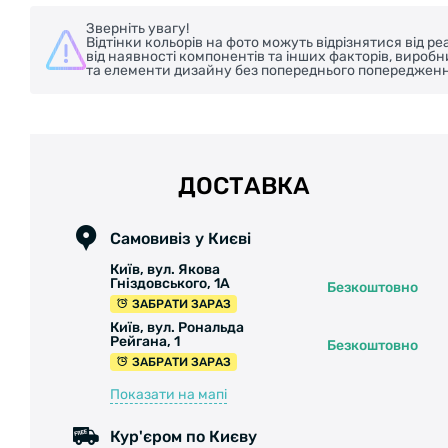
Зверніть увагу!
Відтінки кольорів на фото можуть відрізнятися від 
від наявності компонентів та інших факторів, вироб
та елементи дизайну без попереднього попередженн
ДОСТАВКА
Самовивіз у Києві
Київ, вул. Якова
Гніздовського, 1А
Безкоштовно
ЗАБРАТИ ЗАРАЗ
Київ, вул. Рональда
Рейгана, 1
Безкоштовно
ЗАБРАТИ ЗАРАЗ
Показати на мапі
Кур'єром по Києву