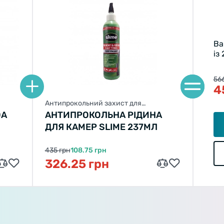
Ва
із
566
4
Антипрокольний захист для
велосипеда
DA
АНТИПРОКОЛЬНА РІДИНА
ДЛЯ КАМЕР SLIME 237МЛ
435 грн
108.75 грн
326.25 грн
Welcome!
Do you want to switch to the Dutch version of the site or
stay on the Ukrainian version?