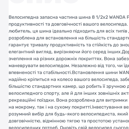
Велосипедна запасна частина шина 8 1/2x2 WANDA P
продуктивності та довговічності вашого велосипеда.
любитель, ця шина ідеально підходить для всіх типі
розроблена для встановлення на більшість стандартн
гарантує тривалу продуктивність та стійкість до з
елегантний вигляд, вирізняючи його серед інших.До
зчеплення на різних дорожніх покриттях. Вона забез
маневрувати велосипедом. Незалежно від того, чи їде
впевненості та стабільності.Встановлення шини WAN
надійно кріпиться на колесо вашого велосипеда, заб
більшістю стандартних камер, що робить її зручною 
велосипедного спорту, але й для інших зовнішніх акт
рекреаційні поїздки. Вона розроблена для витримки
на мокрому, так і на сухому покритті.Інвестування 
розумний вибір для будь-якого велосипедиста, який
довговічністю, відмінною тягою та простотою устано
велосипедних потреб. Оновіть свій велосипед сього