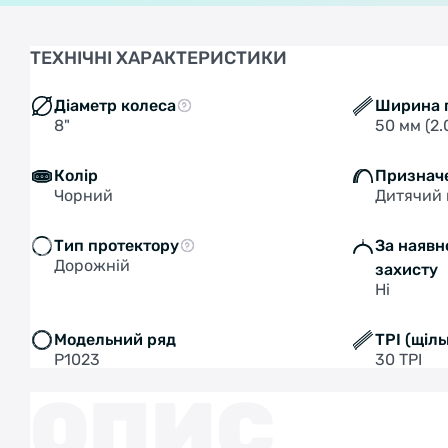
ТЕХНІЧНІ ХАРАКТЕРИСТИКИ
Діаметр колеса
Ширина 
8"
50 мм (2.
Колір
Признач
Чорний
Дитячий 
Тип протектору
За наявн
Дорожній
захисту
Ні
Модельний ряд
TPI (щіль
P1023
30 TPI
ОПИС