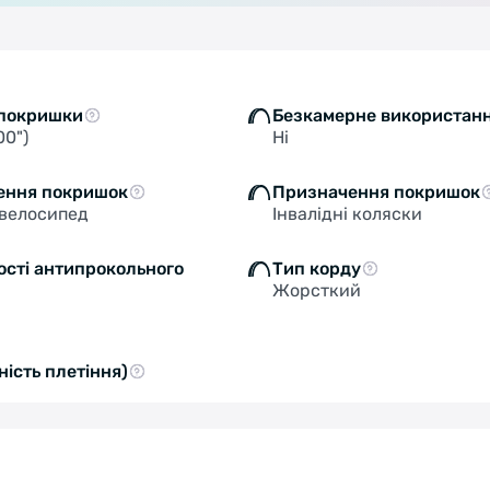
SWITCH TO FACEBIKE.NL
STAY ON FACEBIKE.UA
покришки
Безкамерне використан
00")
Ні
ення покришок
Призначення покришок
велосипед
Інвалідні коляски
ості антипрокольного
Тип корду
Жорсткий
ність плетіння)