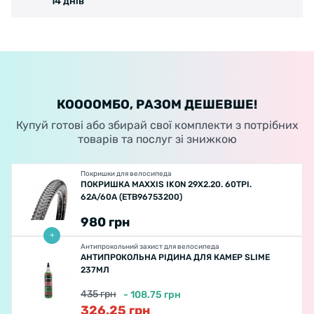
14 днів
КООООМБО, РАЗОМ ДЕШЕВШЕ!
Купуй готові або збирай свої комплекти з потрібних
товарів та послуг зі знижкою
Покришки для велосипеда
ПОКРИШКА MAXXIS IKON 29X2.20. 60TPI.
62A/60A (ETB96753200)
980
грн
Антипрокольний захист для велосипеда
АНТИПРОКОЛЬНА РІДИНА ДЛЯ КАМЕР SLIME
237МЛ
435
грн
-
108.75
грн
326.25
грн