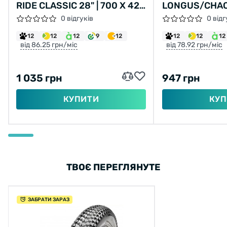
RIDE CLASSIC 28" | 700 X 42C
LONGUS/CHAO
(40C) | 28 X 1.60 СІРА, НЕ
LANE 26X2,10 
0 відгуків
0 відг
СКЛАДНА
2C-MTB SPS 
12
12
12
9
12
12
12
12
від 86.25 грн/міс
від 78.92 грн/міс
1 035 грн
947 грн
КУПИТИ
КУП
ТВОЄ ПЕРЕГЛЯНУТЕ
ЗАБРАТИ ЗАРАЗ