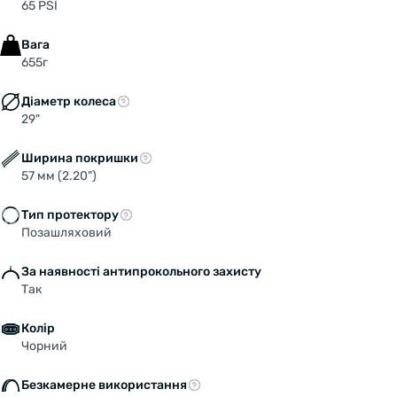
65 PSI
Вага
655г
Діаметр колеса
29"
Ширина покришки
57 мм (2.20")
Тип протектору
Позашляховий
Welcome!
За наявності антипрокольного захисту
Do you want to switch to the Dutch version of the
Так
site or stay on the Ukrainian version?
Колір
Чорний
SWITCH TO FACEBIKE.NL
Безкамерне використання
STAY ON FACEBIKE.UA