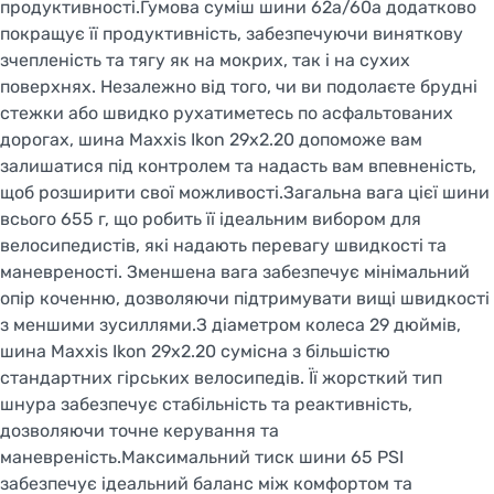
продуктивності.Гумова суміш шини 62a/60a додатково
покращує її продуктивність, забезпечуючи виняткову
зчепленість та тягу як на мокрих, так і на сухих
поверхнях. Незалежно від того, чи ви подолаєте брудні
стежки або швидко рухатиметесь по асфальтованих
дорогах, шина Maxxis Ikon 29x2.20 допоможе вам
залишатися під контролем та надасть вам впевненість,
щоб розширити свої можливості.Загальна вага цієї шини
всього 655 г, що робить її ідеальним вибором для
велосипедистів, які надають перевагу швидкості та
маневреності. Зменшена вага забезпечує мінімальний
опір коченню, дозволяючи підтримувати вищі швидкості
з меншими зусиллями.З діаметром колеса 29 дюймів,
шина Maxxis Ikon 29x2.20 сумісна з більшістю
стандартних гірських велосипедів. Її жорсткий тип
шнура забезпечує стабільність та реактивність,
дозволяючи точне керування та
маневреність.Максимальний тиск шини 65 PSI
забезпечує ідеальний баланс між комфортом та