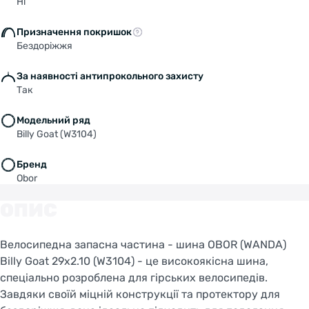
Ні
Призначення покришок
SWITCH TO FACEBIKE.NL
Бездоріжжя
STAY ON FACEBIKE.UA
За наявності антипрокольного захисту
Так
Модельний ряд
Billy Goat (W3104)
Бренд
Obor
ОПИС
Велосипедна запасна частина - шина OBOR (WANDA)
Billy Goat 29x2.10 (W3104) - це високоякісна шина,
спеціально розроблена для гірських велосипедів.
Завдяки своїй міцній конструкції та протектору для