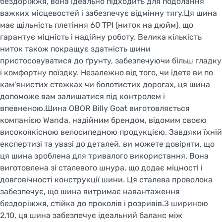
бездоріжжя, вона ідеально підходить для подолання
важких місцевостей і забезпечує відмінну тягу.Ця шина
має щільність плетіння 60 TPI (ниток на дюйм), що
гарантує міцність і надійну роботу. Велика кількість
ниток також покращує здатність шини
пристосовуватися до ґрунту, забезпечуючи більш гладку
і комфортну поїздку. Незалежно від того, чи їдете ви по
кам'янистих стежках чи болотистих дорогах, ця шина
допоможе вам залишатися під контролем і
впевненою.Шина OBOR Billy Goat виготовляється
компанією Wanda, надійним брендом, відомим своєю
високоякісною велосипедною продукцією. Завдяки їхній
експертизі та увазі до деталей, ви можете довіряти, що
ця шина зроблена для тривалого використання. Вона
виготовлена зі сталевого шнура, що додає міцності і
довговічності конструкції шини. Ця сталева проволока
забезпечує, що шина витримає навантаження
бездоріжжя, стійка до проколів і розривів.З шириною
2.10, ця шина забезпечує ідеальний баланс між