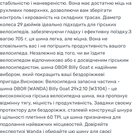
стабільністю і маневреністю. Вона має достатню міць на
рухливих поверхнях, дозволяючи вам зберігати
контроль і керованість на складних трасах. Діаметр
колеса 29 дюймів ідеально підходить для гірських
велосипедів, забезпечуючи гладку і ефективну поїздку.З
вагою 705 г, ця шина легка, але міцна. Вона не
сповільнить вас і не погіршить продуктивність вашого
велосипеда. Незалежно від того, чи ви їздите
велосипедом відпочинково або є досвідченим гірським
велосипедистом, шина OBOR Billy Goat є надійним
вибором, який покращить ваші бездоріжжеві
пригоди.Висновок: Велосипедна запасна частина -
шина OBOR (WANDA) Billy Goat 29x2.10 (W3104) - це
високоякісна гірська велосипедна шина, яка пропонує
відмінну тягу, міцність і продуктивність. Завдяки своєму
протектору для бездоріжжя, сталевій конструкції шнура
і щільності плетіння 60 TPI, ця шина призначена для
подолання найважчих місцевостей. Довіряйте
експертизі Wanda і обирайте цю шину для своєї