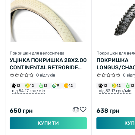
Покришки для велосипеда
Покришки для вел
УЦІНКА ПОКРИШКА 28Х2.00
ПОКРИШКА
CONTINENTAL RETRORIDE
LONGUS/CHA
КРЕМОВА ЗІ ВІДБИВАЮЧОЮ
GLADIATOR 26
0 відгуків
0 відг
СТРІЧКОЮ
30TPI (60-559
12
12
12
9
12
12
12
12
від 54.17 грн/міс
від 53.17 грн/міс
650 грн
638 грн
КУПИТИ
КУП