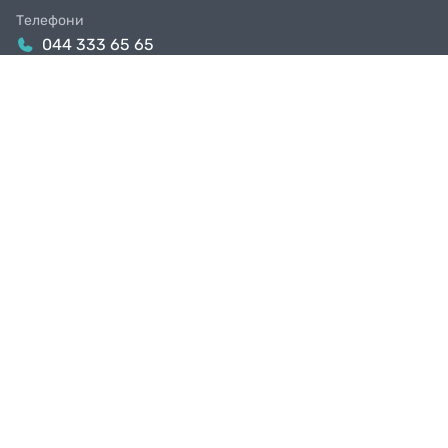
Телефони
044 333 65 65
099 638 25 55
098 638 25 55
063 638 25 55
Email
info@facebike.com.ua
Графік роботи
10:00-19:00
Магазини в Києві
Київ, вул. Якова Гніздовського, 1А
Київ, вул. Рональда Рейгана, 1
КРУТИ ПЕДАЛІ РАЗОМ З НАМИ
Будь з нами в тусовці і першим дізнаєшся про знижки та акції