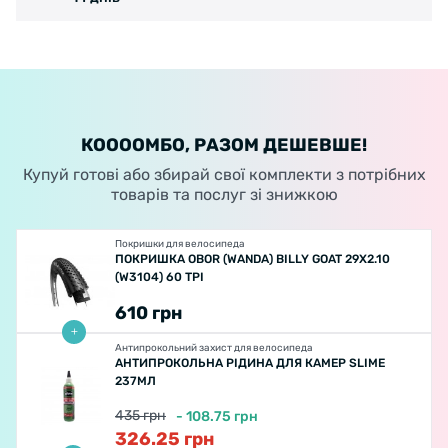
КООООМБО, РАЗОМ ДЕШЕВШЕ!
Купуй готові або збирай свої комплекти з потрібних
товарів та послуг зі знижкою
Покришки для велосипеда
ПОКРИШКА OBOR (WANDA) BILLY GOAT 29X2.10
(W3104) 60 TPI
610
грн
Антипрокольний захист для велосипеда
АНТИПРОКОЛЬНА РІДИНА ДЛЯ КАМЕР SLIME
237МЛ
435
грн
-
108.75
грн
326.25
грн