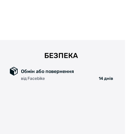
Тип протектора: Напівлик;
Щільність плетіння корду: 3/180 TPI;
Робочий тиск: 56-85 PSI;
Вага: 980 р.
Особливості:
Смуга, що відбиває на боковині;
Підвищений захист від проколів;
БЕЗПЕКА
Сумісність з преміальними
електровелосипедами.
>
Технологія:
Обмін або повернення
Safety Plus
- технологія, спеціально
від Facebike
14 днів
розроблена для швидких електровелосипедів.
Компанія поєднала методику виробництва
SafetySystem (посилена кевларом, армована
нейлонова тканина) з важким еластичним
матеріалом. В результаті вийшов надзвичайно
стійкий захист до проколів та порізів, який
завдяки своїй високій еластичності
забезпечує низький опір коченню. Такий