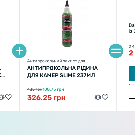
Ва
із
2 4
2
Антипрокольний захист для
велосипеда
L
АНТИПРОКОЛЬНА РІДИНА
X
ДЛЯ КАМЕР SLIME 237МЛ
435 грн
108.75 грн
326.25 грн