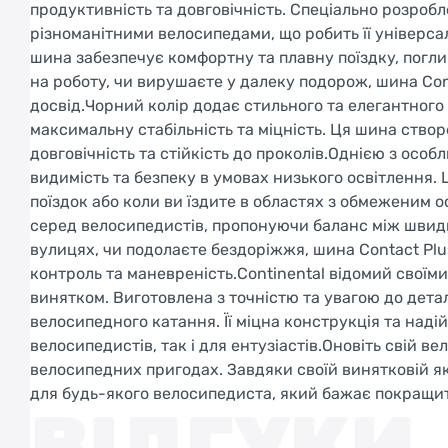
продуктивність та довговічність. Спеціально розробл
різноманітними велосипедами, що робить її універс
шина забезпечує комфортну та плавну поїздку, поглин
на роботу, чи вирушаєте у далеку подорож, шина Co
досвід.Чорний колір додає стильного та елегантног
максимальну стабільність та міцність. Ця шина ств
довговічність та стійкість до проколів.Однією з осо
видимість та безпеку в умовах низького освітлення.
поїздок або коли ви їздите в областях з обмеженим о
серед велосипедистів, пропонуючи баланс між швидкі
вулицях, чи подолаєте бездоріжжя, шина Contact Plu
контроль та маневреність.Continental відомий своїм
винятком. Виготовлена з точністю та увагою до дет
велосипедного катання. Її міцна конструкція та над
велосипедистів, так і для ентузіастів.Оновіть свій в
велосипедних пригодах. Завдяки своїй винятковій як
для будь-якого велосипедиста, який бажає покращит
ВІДГУКИ