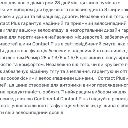
ена для коліс діаметром 28 дюймів, ця шина сумісна з
альним вибором для будь-якого велосипедиста.З ширино
аючи удари та вібрації від дороги. Незалежно від того, ч
ntact Plus гарантує надійний та приємний велосипедний
о вигляду вашому велосипеду, а незгортальний дизайн га
орена для перетинання найважчих місцевостей, забезпеч
бливостей шини Contact Plus є світловідбивний смуга, яка
 Ця додаткова функція безпеки є надзвичайно важливою 
світленням.Розмір 28 x 1 3/8 x 1 5/8 цієї шини є популяр
стю та комфортом. Незалежно від того, чи ви круїзите п
s забезпечує відмінну тягу та зчеплення, гарантуючи о
и високоякісними велосипедними шинами, і Contact Plus 
алей, ця шина створена для витримки вимог повсякденно
ійна продуктивність роблять її найкращим вибором як дл
елосипед шиною Continental Contact Plus і відчуйте різниц
ості, універсальності та функціям безпеки, ця шина є об
и свій велосипедний досвід.