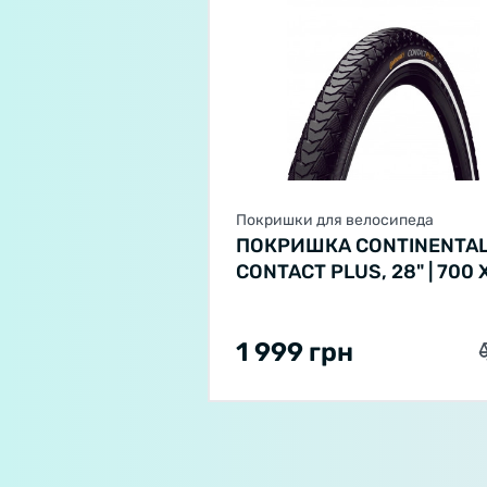
Покришки для велосипеда
ПОКРИШКА CONTINENTA
CONTACT PLUS, 28" | 700 
35C | 28 X 1 3/8 X 1 5/8,
ЧОРНА, НЕ СКЛАДНА,
1 999 грн
СВІТЛОВІДБИВНА