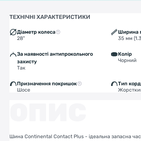
ТЕХНІЧНІ ХАРАКТЕРИСТИКИ
Діаметр колеса
Ширина 
28"
35 мм (1.
За наявності антипрокольного
Колір
Чорний
захисту
Так
Призначення покришок
Тип корд
Шосе
Жорстки
ОПИС
Шина Continental Contact Plus - ідеальна запасна ч