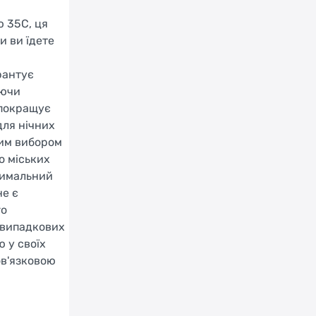
можете знайти додаткову інформацію у
ю 35C, ця
відповідному огляді на сайті виробника.
и ви їдете
рантує
уючи
 покращує
для нічних
ним вибором
о міських
птимальний
не є
го
я випадкових
ю у своїх
ов'язковою