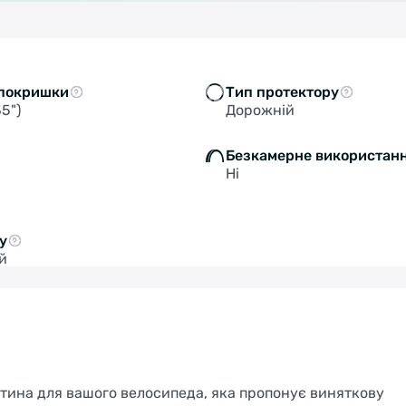
покришки
Тип протектору
35")
Дорожній
Безкамерне використан
Ні
у
й
астина для вашого велосипеда, яка пропонує виняткову