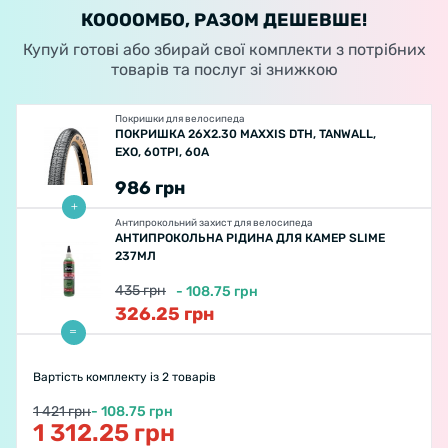
КООООМБО, РАЗОМ ДЕШЕВШЕ!
Купуй готові або збирай свої комплекти з потрібних
товарів та послуг зі знижкою
Покришки для велосипеда
ПОКРИШКА 26X2.30 MAXXIS DTH, TANWALL,
EXO, 60TPI, 60A
986
грн
Антипрокольний захист для велосипеда
АНТИПРОКОЛЬНА РІДИНА ДЛЯ КАМЕР SLIME
237МЛ
435
грн
-
108.75
грн
326.25
грн
Вартість комплекту
із 2 товарів
1 421 грн
- 108.75 грн
1 312.25 грн