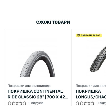
СХОЖІ ТОВАРИ
ЗАБРАТИ ЗАРАЗ
Покришки для велосипеда
Покришки для вел
ПОКРИШКА CONTINENTAL
ПОКРИШКА
RIDE CLASSIC 28" | 700 X 42C
LONGUS/CHAO
(40C) | 28 X 1.60 СІРА, НЕ
LANE 26X2,10 
0 відгуків
0 відг