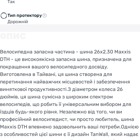
Так
Welcome!
Тип протектору
Дорожній
Do you want to switch to the Dutch version of the
site or stay on the Ukrainian version?
ОПИС
SWITCH TO FACEBIKE.NL
Велосипедна запасна частина - шина 26x2.30 Maxxis
DTH - це високоякісна запасна шина, призначена для
STAY ON FACEBIKE.UA
покращення вашого велосипедного досвіду.
Виготовлена в Тайвані, ця шина створена для
перетинання найважчих місцевостей і забезпечення
виняткової продуктивності.З діаметром колеса 26
дюймів, ця шина сумісна з широким спектром
велосипедів, що робить її універсальним вибором для
їздців будь-якого рівня. Незалежно від того, чи ви
професійний велосипедист, чи просто любитель, шина
Maxxis DTH впевнено задовольнить ваші потреби.Однією
з особливостей цієї шини є її дизайн TanWall, який надає