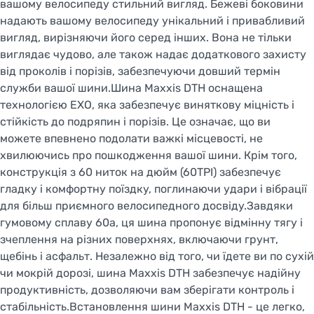
вашому велосипеду стильний вигляд. Бежеві боковини
надають вашому велосипеду унікальний і привабливий
вигляд, вирізняючи його серед інших. Вона не тільки
виглядає чудово, але також надає додаткового захисту
від проколів і порізів, забезпечуючи довший термін
служби вашої шини.Шина Maxxis DTH оснащена
технологією EXO, яка забезпечує виняткову міцність і
стійкість до подряпин і порізів. Це означає, що ви
можете впевнено подолати важкі місцевості, не
хвилюючись про пошкодження вашої шини. Крім того,
конструкція з 60 ниток на дюйм (60TPI) забезпечує
гладку і комфортну поїздку, поглинаючи удари і вібрації
для більш приємного велосипедного досвіду.Завдяки
гумовому сплаву 60a, ця шина пропонує відмінну тягу і
зчеплення на різних поверхнях, включаючи грунт,
щебінь і асфальт. Незалежно від того, чи їдете ви по сухій
чи мокрій дорозі, шина Maxxis DTH забезпечує надійну
продуктивність, дозволяючи вам зберігати контроль і
стабільність.Встановлення шини Maxxis DTH - це легко,