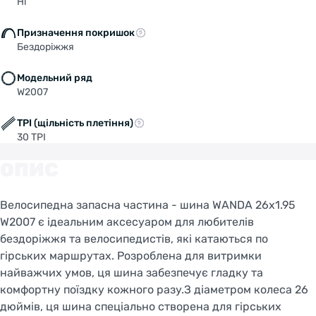
Ні
Призначення покришок
Бездоріжжя
Модельний ряд
W2007
TPI (щільність плетіння)
30 TPI
Welcome!
ОПИС
Do you want to switch to the Dutch version of the
site or stay on the Ukrainian version?
Велосипедна запасна частина - шина WANDA 26x1.95
SWITCH TO FACEBIKE.NL
W2007 є ідеальним аксесуаром для любителів
бездоріжжя та велосипедистів, які катаються по
STAY ON FACEBIKE.UA
гірських маршрутах. Розроблена для витримки
найважчих умов, ця шина забезпечує гладку та
комфортну поїздку кожного разу.З діаметром колеса 26
дюймів, ця шина спеціально створена для гірських