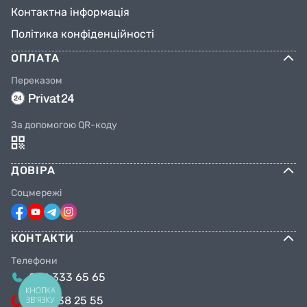
Контактна інформація
Політика конфіденційності
ОПЛАТА
Переказом
За допомогою QR-коду
ДОВІРА
Соцмережі
КОНТАКТИ
Телефони
044 333 65 65
КНОПКА
099 638 25 55
ЗВ'ЯЗКУ