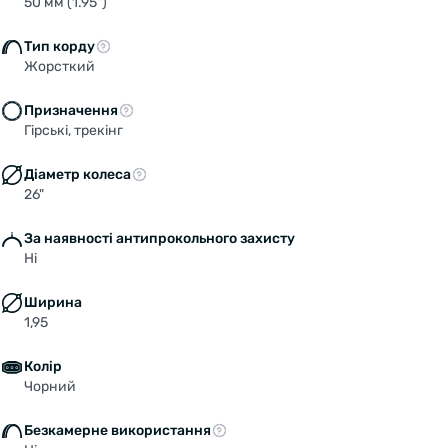
50 мм (1.95")
Тип корду
Жорсткий
Призначення
Гірські, трекінг
Діаметр колеса
26"
За наявності антипрокольного захисту
Ні
Ширина
1,95
Колір
Чорний
Безкамерне використання