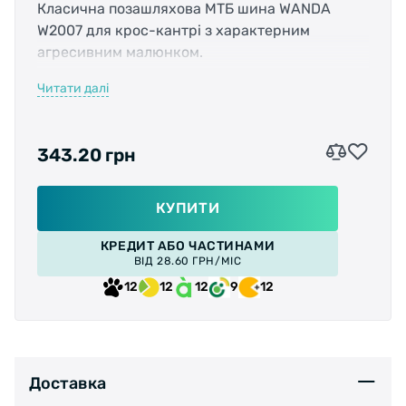
Класична позашляхова МТБ шина WANDA
W2007 для крос-кантрі з характерним
агресивним малюнком.
Читати далі
Характеристики:
343.20 грн
Розміри (дюйми): 26x1.95
Призначення: гірські велосипеди, для
КУПИТИ
повсякденної їзди
КРЕДИТ АБО ЧАСТИНАМИ
ВІД 28.60 ГРН/МІС
Корд: Cтальная
12
12
12
9
12
Щільність: 30 TPI
Доставка