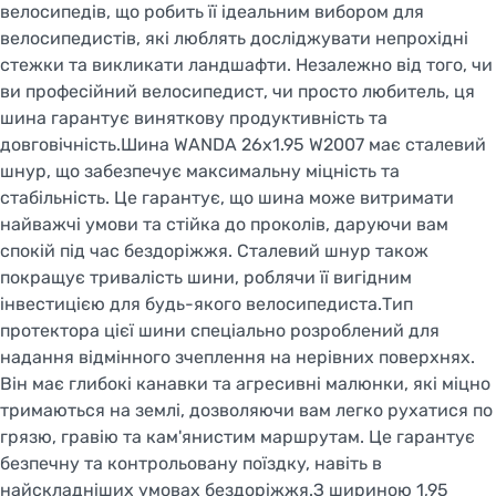
велосипедів, що робить її ідеальним вибором для
велосипедистів, які люблять досліджувати непрохідні
стежки та викликати ландшафти. Незалежно від того, чи
ви професійний велосипедист, чи просто любитель, ця
шина гарантує виняткову продуктивність та
довговічність.Шина WANDA 26x1.95 W2007 має сталевий
шнур, що забезпечує максимальну міцність та
стабільність. Це гарантує, що шина може витримати
найважчі умови та стійка до проколів, даруючи вам
спокій під час бездоріжжя. Сталевий шнур також
покращує тривалість шини, роблячи її вигідним
інвестицією для будь-якого велосипедиста.Тип
протектора цієї шини спеціально розроблений для
надання відмінного зчеплення на нерівних поверхнях.
Він має глибокі канавки та агресивні малюнки, які міцно
тримаються на землі, дозволяючи вам легко рухатися по
грязю, гравію та кам'янистим маршрутам. Це гарантує
безпечну та контрольовану поїздку, навіть в
найскладніших умовах бездоріжжя.З шириною 1,95