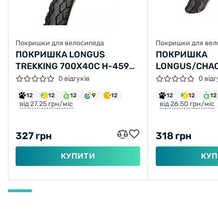
Покришки для велосипеда
Покришки для вел
ПОКРИШКА LONGUS
ПОКРИШКА
TREKKING 700X40C H-459
LONGUS/CHAO
(42-622)
L-3459(47-55
0 відгуків
0 відг
12
12
12
9
12
12
12
12
від 27.25 грн/міс
від 26.50 грн/міс
327 грн
318 грн
КУПИТИ
КУП