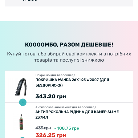
КООООМБО, РАЗОМ ДЕШЕВШЕ!
Купуй готові або збирай свої комплекти з потрібних
товарів та послуг зі знижкою
Покришки для велосипеда
ПОКРИШКА WANDA 26X1.95 W2007 (ДЛЯ
БЕЗДОРІЖЖЯ)
343.20
грн
Антипрокольний захист для велосипеда
АНТИПРОКОЛЬНА РІДИНА ДЛЯ КАМЕР SLIME
237МЛ
435
грн
-
108.75
грн
326.25
грн