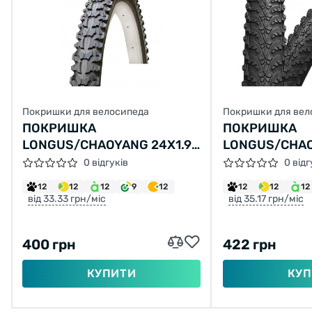
Покришки для велосипеда
Покришки для вел
ПОКРИШКА
ПОКРИШКА
LONGUS/CHAOYANG 24X1.95
LONGUS/CHAO
Н-554 (47-507)
H-5150 (50-55
0 відгуків
0 відг
12
12
12
9
12
12
12
12
від 33.33 грн/міс
від 35.17 грн/міс
400 грн
422 грн
КУПИТИ
КУП