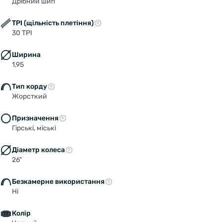
Дрібний шип
TPI (щільність плетіння)
30 TPI
Ширина
1,95
Тип корду
Жорсткий
Призначення
Гірські, міські
Діаметр колеса
26"
Безкамерне використання
Ні
Колір