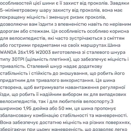
особливостей цієї шини є її захист від проколів. Завдяки
5-міліметровому шару захисту від проколів, вона має
покращену міцність і зменшує ризик проколів,
дозволяючи вам їздити з впевненістю навіть по нерівним
дорогам або стежкам. Ця особливість особливо корисна
для велосипедистів, які часто зустрічаються з сміттям
або гострими предметами на своїх маршрутах.Шина
WANDA 26x1.95 W2003 виготовлена зі сталевого шнура
типу 30TPI (щільність плетіння), що забезпечує міцність і
тривалість. Сталевий шнур надає додаткову
стабільність і стійкість до зношування, що робить його
придатним для тривалого використання. Ця шина
створена, щоб витримувати навантаження регулярної
їзди, що робить її надійним вибором як для випадкових
велосипедистів, так і для любителів велоспорту.З
шириною 1,95 дюйма або 50 мм, ця шина пропонує
збалансовану комбінацію стабільності та маневреності.
Вона забезпечує достатню міцність на різних поверхнях,
зберігаючи при цьому маневреність, що дозволяє легко