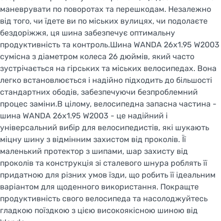
маневрувати по поворотах та перешкодам. Незалежно
від того, чи їдете ви по міських вулицях, чи подолаєте
бездоріжжя, ця шина забезпечує оптимальну
продуктивність та контроль.Шина WANDA 26x1.95 W2003
сумісна з діаметром колеса 26 дюймів, який часто
зустрічається на гірських та міських велосипедах. Вона
легко встановлюється і надійно підходить до більшості
стандартних ободів, забезпечуючи безпроблемний
процес заміни.В цілому, велосипедна запасна частина -
шина WANDA 26x1.95 W2003 - це надійний і
універсальний вибір для велосипедистів, які шукають
міцну шину з відмінним захистом від проколів. Її
маленький протектор з шипами, шар захисту від
проколів та конструкція зі сталевого шнура роблять її
придатною для різних умов їзди, що робить її ідеальним
варіантом для щоденного використання. Покращте
продуктивність свого велосипеда та насолоджуйтесь
гладкою поїздкою з цією високоякісною шиною від