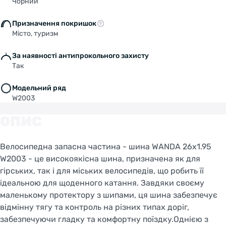
Чорний
Призначення покришок
Місто, туризм
За наявності антипрокольного захисту
Так
Welcome!
Модельний ряд
Do you want to switch to the Dutch version of the
W2003
site or stay on the Ukrainian version?
ОПИС
SWITCH TO FACEBIKE.NL
Велосипедна запасна частина - шина WANDA 26x1.95
STAY ON FACEBIKE.UA
W2003 - це високоякісна шина, призначена як для
гірських, так і для міських велосипедів, що робить її
ідеальною для щоденного катання. Завдяки своєму
маленькому протектору з шипами, ця шина забезпечує
відмінну тягу та контроль на різних типах доріг,
забезпечуючи гладку та комфортну поїздку.Однією з