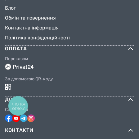
Блог
Обмін та повернення
Контактна інформація
Політика конфіденційності
ОПЛАТА
Переказом
За допомогою QR-коду
ДОВІРА
КНОПКА
ЗВ'ЯЗКУ
Соцмережі
КОНТАКТИ