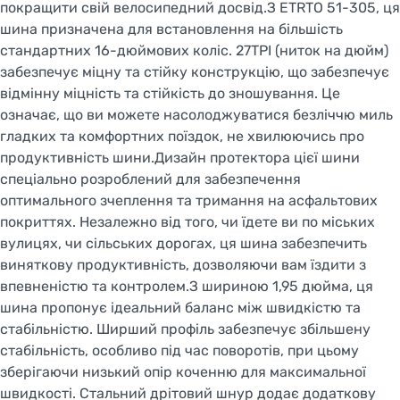
покращити свій велосипедний досвід.З ETRTO 51-305, ця
шина призначена для встановлення на більшість
стандартних 16-дюймових коліс. 27TPI (ниток на дюйм)
забезпечує міцну та стійку конструкцію, що забезпечує
відмінну міцність та стійкість до зношування. Це
означає, що ви можете насолоджуватися безліччю миль
гладких та комфортних поїздок, не хвилюючись про
продуктивність шини.Дизайн протектора цієї шини
спеціально розроблений для забезпечення
оптимального зчеплення та тримання на асфальтових
покриттях. Незалежно від того, чи їдете ви по міських
вулицях, чи сільських дорогах, ця шина забезпечить
виняткову продуктивність, дозволяючи вам їздити з
впевненістю та контролем.З шириною 1,95 дюйма, ця
шина пропонує ідеальний баланс між швидкістю та
стабільністю. Ширший профіль забезпечує збільшену
стабільність, особливо під час поворотів, при цьому
зберігаючи низький опір коченню для максимальної
швидкості. Стальний дрітовий шнур додає додаткову