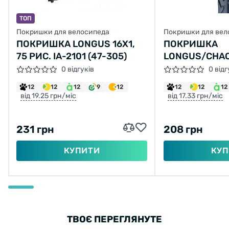
ТОП
Покришки для велосипеда
Покришки для вел
ПОКРИШКА LONGUS 16X1,
ПОКРИШКА
75 РИС. IA-2101 (47-305)
LONGUS/CHAO
1/2X2-1/4 H-5
0 відгуків
0 відг
12
12
12
9
12
12
12
12
від 19.25 грн/міс
від 17.33 грн/міс
231 грн
208 грн
КУПИТИ
КУП
ТВОЄ ПЕРЕГЛЯНУТЕ