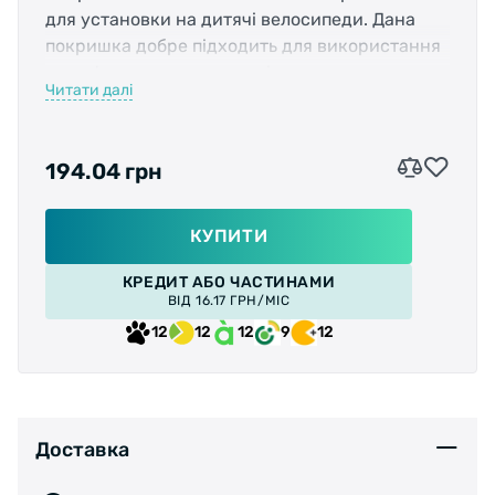
для установки на дитячі велосипеди. Дана
покришка добре підходить для використання
на асфальтовому покритті.
Читати далі
Діаметр колeса:
16 "(305мм)
194.04 грн
Тип протектора:
полуслік
Корд:
сталевий дріт
КУПИТИ
КРЕДИТ АБО ЧАСТИНАМИ
Захист від проколів:
немає
ВІД 16.17 ГРН/МІС
12
12
12
9
12
Розміри (ETRTO):
51-305
Ширина покришки:
1.95 "
Робочий тиск:
30-45psi
Доставка