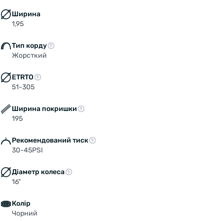
Ширина
1,95
Тип корду
Жорсткий
ETRTO
51-305
Ширина покришки
195
Рекомендований тиск
30-45PSI
Welcome!
Діаметр колеса
Do you want to switch to the Dutch version of the
16"
site or stay on the Ukrainian version?
Колір
Чорний
SWITCH TO FACEBIKE.NL