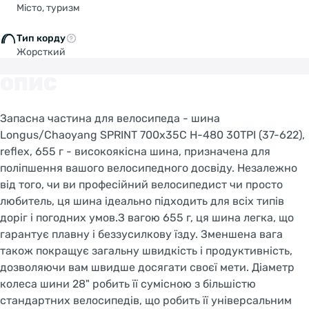
Місто, туризм
Тип корду
Жорсткий
ОПИС
Запасна частина для велосипеда - шина
Longus/Chaoyang SPRINT 700x35C H-480 30TPI (37-622),
reflex, 655 г - високоякісна шина, призначена для
поліпшення вашого велосипедного досвіду. Незалежно
від того, чи ви професійний велосипедист чи просто
любитель, ця шина ідеально підходить для всіх типів
доріг і погодних умов.З вагою 655 г, ця шина легка, що
гарантує плавну і беззусилкову їзду. Зменшена вага
також покращує загальну швидкість і продуктивність,
дозволяючи вам швидше досягати своєї мети. Діаметр
колеса шини 28" робить її сумісною з більшістю
стандартних велосипедів, що робить її універсальним