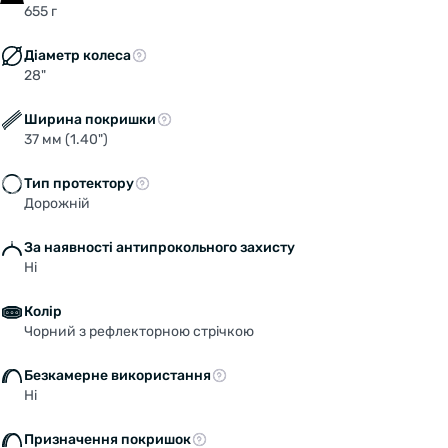
655 г
для міських велосипедів.
Світловідбиваюча смуга по периметру
Діаметр колеса
підвищує видимість збоку в умовах поганого
28"
освітлення.
Вага: 655 г
Ширина покришки
37 мм (1.40")
Тип протектору
Дорожній
За наявності антипрокольного захисту
Ні
Колір
Чорний з рефлекторною стрічкою
Безкамерне використання
Ні
Призначення покришок