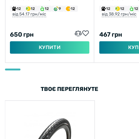
СТРІЧКОЮ
PHANTOM DRY 
12
12
12
9
12
12
12
12
715Г
від 54.17 грн/міс
від 38.92 грн/міс
650 грн
467 грн
КУПИТИ
КУП
ТВОЄ ПЕРЕГЛЯНУТЕ