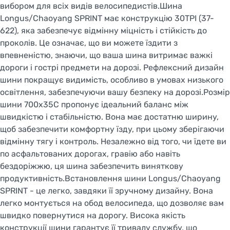
вибором для всіх видів велосипедистів.Шина
Longus/Chaoyang SPRINT має конструкцію 30TPI (37-
622), яка забезпечує відмінну міцність і стійкість до
проколів. Це означає, що ви можете їздити з
впевненістю, знаючи, що ваша шина витримає важкі
дороги і гострі предмети на дорозі. Рефлексний дизайн
шини покращує видимість, особливо в умовах низького
освітлення, забезпечуючи вашу безпеку на дорозі.Розмір
шини 700x35C пропонує ідеальний баланс між
швидкістю і стабільністю. Вона має достатню ширину,
щоб забезпечити комфортну їзду, при цьому зберігаючи
відмінну тягу і контроль. Незалежно від того, чи їдете ви
по асфальтованих дорогах, гравію або навіть
бездоріжжю, ця шина забезпечить виняткову
продуктивність.Встановлення шини Longus/Chaoyang
SPRINT - це легко, завдяки її зручному дизайну. Вона
легко монтується на обод велосипеда, що дозволяє вам
швидко повернутися на дорогу. Висока якість
конструкції шини гарантує її тривалу службу, що