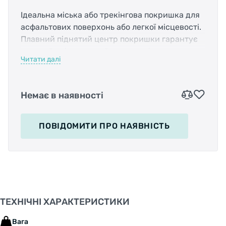
Ідеальна міська або трекінгова покришка для
асфальтових поверхонь або легкої місцевості.
Плавний піднятий центр покришки гарантує
низький опір, чудовий дренаж від центру та
Читати далі
більш комфортну їзду.
Бічні зубці підвищують зчеплення в поворотах
і на мокрій дорозі.
Немає в наявності
Глибокі канавки, що йдуть від центру до країв,
відводять воду від центру покришки.
Конструкція шини 30TPI забезпечує достатню
ПОВІДОМИТИ
ПРО НАЯВНІСТЬ
міцність і довговічність покришки.
Захист від проколів HIPPO SHIN, вставлений
між протектором і каркасом шини,
складається із суміші нарізаних кевларових
волокон і гуми (Kevlar floc).
Товщина шару становить 1,5 мм і значно
ТЕХНІЧНІ ХАРАКТЕРИСТИКИ
покращує жорсткість і захист.
Захист HIPPO SKIN розроблений спеціально
Вага