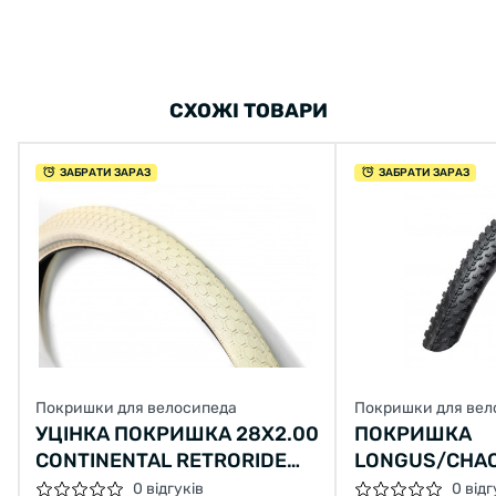
СХОЖІ ТОВАРИ
ЗАБРАТИ ЗАРАЗ
ЗАБРАТИ ЗАРАЗ
Покришки для велосипеда
Покришки для вел
УЦІНКА ПОКРИШКА 28Х2.00
ПОКРИШКА
CONTINENTAL RETRORIDE
LONGUS/CHA
КРЕМОВА ЗІ ВІДБИВАЮЧОЮ
27,5X2,20 Н-5
0 відгуків
0 відг