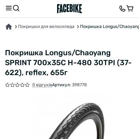
ПРО ТОВАР
ХАРАКТЕРИСТИКИ
ОПИС
ВІДГУКИ ТА ЗАПИТАННЯ
Покришки для велосипеда
Покришка Longus/Chaoyang S
Покришка Longus/Chaoyang
SPRINT 700x35C H-480 30TPI (37-
622), reflex, 655г
0 відгуків
Артикул:
398778