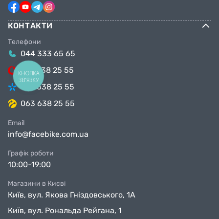
КОНТАКТИ
Телефони
044 333 65 65
099 638 25 55
КНОПКА
ЗВ'ЯЗКУ
098 638 25 55
063 638 25 55
Email
info@facebike.com.ua
Графік роботи
10:00-19:00
Магазини в Києві
Київ, вул. Якова Гніздовського, 1А
Київ, вул. Рональда Рейгана, 1