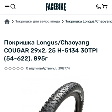
ПРО ТОВАР
ХАРАКТЕРИСТИКИ
ОПИС
ВІДГУКИ ТА ЗАПИТАННЯ
Покришки для велосипеда
Покришка Longus/Chaoyang 
Покришка Longus/Chaoyang
COUGAR 29x2, 25 H-5134 30TPI
(54-622), 895г
0 відгуків
Артикул:
398774