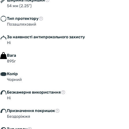
Ширина покришки
54 мм (2.25")
Тип протектору
Позашляховий
За наявності антипрокольного захисту
Ні
Вага
895г
Колір
Чорний
Безкамерне використання
Ні
Призначення покришок
Бездоріжжя