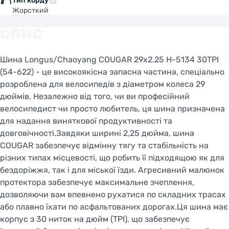
Тип корду
Жорсткий
Welcome!
ОПИС
Do you want to switch to the Dutch version of the
site or stay on the Ukrainian version?
Шина Longus/Chaoyang COUGAR 29x2.25 H-5134 30TPI
(54-622) - це високоякісна запасна частина, спеціально
SWITCH TO FACEBIKE.NL
розроблена для велосипедів з діаметром колеса 29
дюймів. Незалежно від того, чи ви професійний
STAY ON FACEBIKE.UA
велосипедист чи просто любитель, ця шина призначена
для надання виняткової продуктивності та
довговічності.Завдяки ширині 2,25 дюйма, шина
COUGAR забезпечує відмінну тягу та стабільність на
різних типах місцевості, що робить її підходящою як для
бездоріжжя, так і для міської їзди. Агресивний малюнок
протектора забезпечує максимальне зчеплення,
дозволяючи вам впевнено рухатися по складних трасах
або плавно їхати по асфальтованих дорогах.Ця шина має
корпус з 30 ниток на дюйм (TPI), що забезпечує