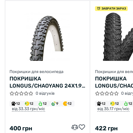
ЗАБРАТИ ЗАРАЗ
Покришки для велосипеда
Покришки для вел
ПОКРИШКА
ПОКРИШКА
LONGUS/CHAOYANG 24X1.95
LONGUS/CHAO
Н-554 (47-507)
H-5150 (50-55
0 відгуків
0 відг
12
12
12
9
12
12
12
12
від 33.33 грн/міс
від 35.17 грн/міс
400 грн
422 грн