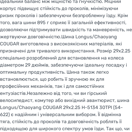
ідеальний баланс між міцністю та гнучкістю. Міцний
корпус підвищує стійкість до проколів, мінімізуючи
ризик проколів і забезпечуючи безпроблемну їзду. Крім
того, вага шини 895 г сприяє її загальній ефективності,
дозволяючи підтримувати швидкість та маневреність, не
жертвуючи довговічністю.Шина Longus/Chaoyang
COUGAR виготовлена з високоякісних матеріалів, які
призначені для тривалого використання. Розмір 29x2.25
спеціально розроблений для встановлення на колеса
діаметром 29 дюймів, забезпечуючи ідеальну посадку і
оптимальну продуктивність. Шина також легко
встановлюється, що робить її зручною як для
професійних механіків, так і для самостійних
ентузіастів.Незалежно від того, чи ви гірський
велосипедист, комутер або вихідний авантюрист, шина
Longus/Chaoyang COUGAR 29x2.25 H-5134 30TPI (54-
622) є надійним і універсальним вибором. Її відмінна
тяга, стійкість до проколів та довговічність роблять її
підходящою для широкого спектру умов їзди. Так що, чи