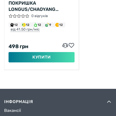
ПОКРИШКА
LONGUS/CHAOYANG
COUGAR 29X2, 25 H-5134
0 відгуків
30TPI (54-622), 895Г
12
12
12
9
12
від 41.50 грн/міс
498 грн
КУПИТИ
ІНФОРМАЦІЯ
Вакансії