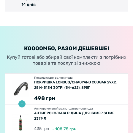
14 днів
КООООМБО, РАЗОМ ДЕШЕВШЕ!
Купуй готові або збирай свої комплекти з потрібних
товарів та послуг зі знижкою
Покришки для велосипеда
ПОКРИШКА LONGUS/CHAOYANG COUGAR 29X2,
25 H-5134 30TPI (54-622), 895Г
498
грн
Антипрокольний захист для велосипеда
АНТИПРОКОЛЬНА РІДИНА ДЛЯ КАМЕР SLIME
237МЛ
435
грн
-
108.75
грн