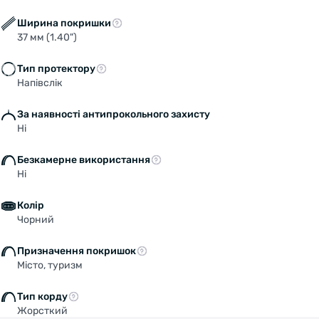
Ширина покришки
37 мм (1.40")
Тип протектору
Напівслік
За наявності антипрокольного захисту
Ні
Безкамерне використання
Ні
Колір
Чорний
Призначення покришок
Місто, туризм
Тип корду
Жорсткий