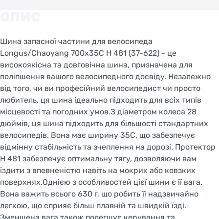
ОПИС
Шина запасної частини для велосипеда
Longus/Chaoyang 700x35C H 481 (37-622) - це
високоякісна та довговічна шина, призначена для
поліпшення вашого велосипедного досвіду. Незалежно
від того, чи ви професійний велосипедист чи просто
любитель, ця шина ідеально підходить для всіх типів
місцевості та погодних умов.З діаметром колеса 28
дюймів, ця шина підходить для більшості стандартних
велосипедів. Вона має ширину 35C, що забезпечує
відмінну стабільність та зчеплення на дорозі. Протектор
H 481 забезпечує оптимальну тягу, дозволяючи вам
їздити з впевненістю навіть на мокрих або ковзких
поверхнях.Однією з особливостей цієї шини є її вага.
Вона важить всього 630 г, що робить її надзвичайно
легкою, що сприяє більш плавній та швидкій їзді.
Зменшена вага також полегшує керування та