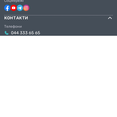
Соцмережі
КОНТАКТИ
Телефони
044 333 65 65
099 638 25 55
098 638 25 55
063 638 25 55
Email
info@facebike.com.ua
Графік роботи
10:00-19:00
Магазини в Києві
Київ, вул. Якова Гніздовського, 1А
Київ, вул. Рональда Рейгана, 1