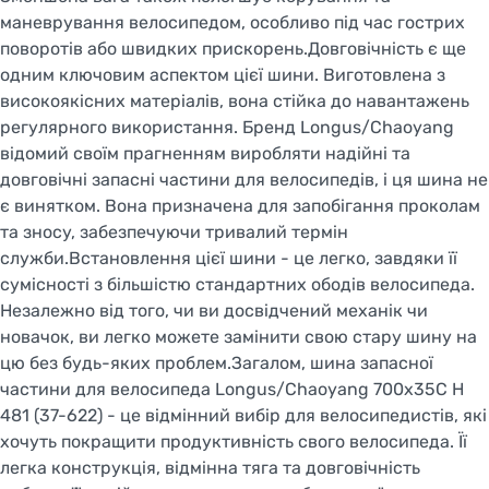
маневрування велосипедом, особливо під час гострих
поворотів або швидких прискорень.Довговічність є ще
одним ключовим аспектом цієї шини. Виготовлена з
високоякісних матеріалів, вона стійка до навантажень
регулярного використання. Бренд Longus/Chaoyang
відомий своїм прагненням виробляти надійні та
довговічні запасні частини для велосипедів, і ця шина не
є винятком. Вона призначена для запобігання проколам
та зносу, забезпечуючи тривалий термін
служби.Встановлення цієї шини - це легко, завдяки її
сумісності з більшістю стандартних ободів велосипеда.
Незалежно від того, чи ви досвідчений механік чи
новачок, ви легко можете замінити свою стару шину на
цю без будь-яких проблем.Загалом, шина запасної
частини для велосипеда Longus/Chaoyang 700x35C H
481 (37-622) - це відмінний вибір для велосипедистів, які
хочуть покращити продуктивність свого велосипеда. Її
легка конструкція, відмінна тяга та довговічність