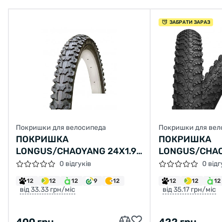
ЗАБРАТИ ЗАРАЗ
Покришки для велосипеда
Покришки для вел
ПОКРИШКА
ПОКРИШКА
LONGUS/CHAOYANG 24X1.95
LONGUS/CHAO
Н-554 (47-507)
H-5150 (50-55
0 відгуків
0 відг
12
12
12
9
12
12
12
12
від 33.33 грн/міс
від 35.17 грн/міс