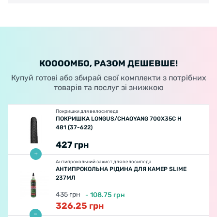
КООООМБО, РАЗОМ ДЕШЕВШЕ!
Купуй готові або збирай свої комплекти з потрібних
товарів та послуг зі знижкою
Покришки для велосипеда
ПОКРИШКА LONGUS/CHAOYANG 700X35C H
481 (37-622)
427
грн
Антипрокольний захист для велосипеда
АНТИПРОКОЛЬНА РІДИНА ДЛЯ КАМЕР SLIME
237МЛ
435
грн
-
108.75
грн
326.25
грн