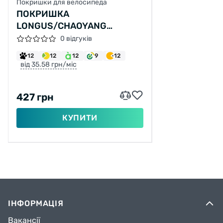
Покришки для велосипеда
ПОКРИШКА
LONGUS/CHAOYANG
700X35C H 481 (37-622)
0 відгуків
12
12
12
9
12
від 35.58 грн/міс
427 грн
КУПИТИ
ІНФОРМАЦІЯ
Вакансії