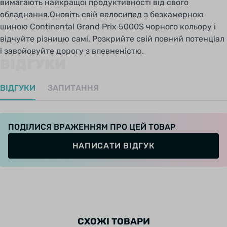
вимагають найкращої продуктивності від свого
обладнання.Оновіть свій велосипед з безкамерною
Lazer Grip - це структура протектора, яка
шиною Continental Grand Prix 5000S чорного кольору і
розширюється від центру до боковин
відчуйте різницю самі. Розкрийте свій повний потенціал
покришки, забезпечуючи відмінне зчеплення
і завойовуйте дорогу з впевненістю.
з дорогою під час проходження поворотів.
ВІДГУКИ
ВІДГУКИ
ЗАПИТАННЯ
Така технологія-це новий стандарт в
формування малюнка протектора, який
повністю покриває покришку. Такий підхід
ПОДІЛИСЯ ВРАЖЕННЯМ ПРО ЦЕЙ ТОВАР
забезпечує більш високу площу контакту з
поверхнею, що відчутно збільшує зчеплення з
НАПИСАТИ ВІДГУК
дорогою. Обробка гуми лазером надає
поверхні більш ергономічний, чистий вигляд і
прибирає зайві частини волокна, які можуть
вплинути на управління.
СХОЖІ ТОВАРИ
Active Comfort Technology
- це