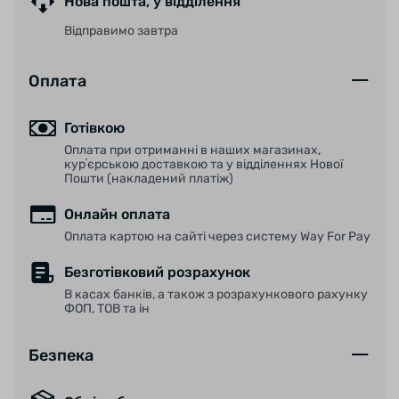
Нова пошта, у відділення
Відправимо завтра
Дана модель має сертифікат, що говорить про
її сумісності з електровелосипедами, які
Оплата
здатні розвивати швидкість до 50 км/год.
Готівкою
Оплата при отриманні в наших магазинах,
курʼєрською доставкою та у відділеннях Нової
Технології:
Пошти (накладений платіж)
Онлайн оплата
Оплата картою на сайті через систему Way For Pay
Конструкція каркасу міцна та непроникна для
Безготівковий розрахунок
пошкоджень та проникнення сторонніх
В касах банків, а також з розрахункового рахунку
предметів. Результат: універсальність, мала
ФОП, ТОВ та ін
вага та привабливий дизайн. Крім того, шини,
виготовлені за цією технологією, також
Безпека
можуть використовуватися як безкамерні або
із внутрішньою камерою.