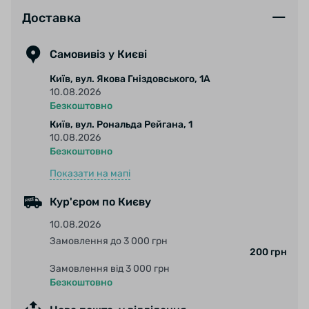
Вона була виведена на абсолютно новий
Доставка
рівень продуктивності. Завдяки топовому
компаунду Black Chilli, покришка має чудове
Самовивіз у Києві
зчеплення, накат, зносостійкість і плавність
Київ, вул. Якова Гніздовського, 1А
ходу.
10.08.2026
Безкоштовно
Київ, вул. Рональда Рейгана, 1
Шосейний сліковий протектор має гладку
10.08.2026
центральну область, а з боків розташовані
Безкоштовно
незграбні невеликі шипи, які забезпечують
Показати на мапі
кращий контроль на поворотах.
Кур'єром по Києву
10.08.2026
На відміну від Grand Prix 4000 S II, дана
Замовлення до 3 000 грн
модель на 12% швидше, на 20% більш
200 грн
захищена від проколів, на 10 грам легше і вже
Замовлення від 3 000 грн
з інтегрованою технологією гасіння вібрацій,
Безкоштовно
що робить поїздку більш м'якою і комфортною.