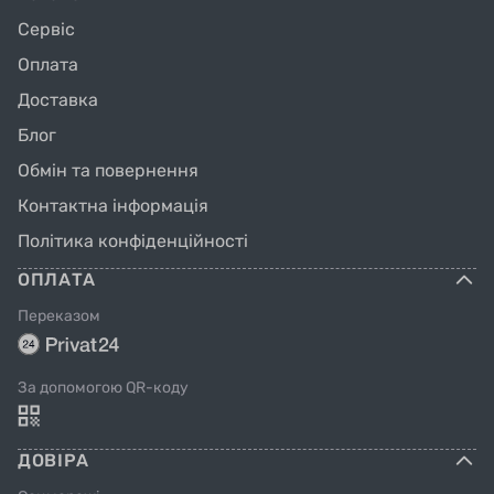
перевагу перед кевларом.
Сервіс
Оплата
Доставка
розрахована на велосипед з діаметром коліс
Блог
28 " дюймів:
Обмін та повернення
Контактна інформація
Політика конфіденційності
ОПЛАТА
Тип покришки: шосейний Слік
Переказом
ETRTO: 28-622
За допомогою QR-коду
Ширина: 28
ДОВІРА
робочий тиск: 109-123 PSI