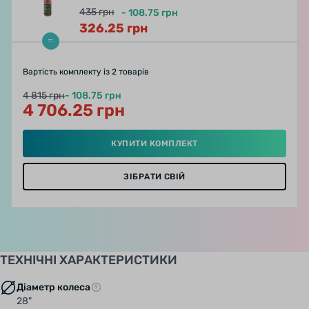
забезпечують краще зчеплення і котяться
435
грн
-
108.75
грн
швидше! Black Chili виробляється тільки на
326.25
грн
фабриці Continental в Корбаху, Німеччина.
Більше жоден шинний завод в світі не має
Вартість комплекту
із 2 товарів
доступу до секретів даного складу.
4 815 грн
- 108.75 грн
4 706.25 грн
КУПИТИ КОМПЛЕКТ
ЗІБРАТИ СВІЙ
ТЕХНІЧНІ ХАРАКТЕРИСТИКИ
Діаметр колеса
28"