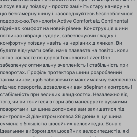
зв'язок, покращуючи таким чином міцність
зіпсує вашу поїздку - просто замініть стару камеру на
складу, збільшуючи термін служби
цю безкамерну шину і насолоджуйтесь безпроблемною
протектора і зменшуючи шанс зірвати шип
подорожжю.Технологія Active Comfort від Continental
протектора або порвати покришку. Те як
піднімає комфорт на новий рівень. Конструкція шини
частинки взаємодіють між собою також
поглинає вібрації і удари, забезпечуючи гладку і
знижує опір коченню. Всі ці нові полімери і
комфортну поїздку навіть на нерівних ділянках. Ви
карбонові наповнювачі роблять покришки для
будете відчувати себе, наче плаваєте на повітрі, коли
гоночних і гірських велосипедів Continental
легко ковзаєте по дорозі.Технологія Lazer Grip
найшвидшими і безпечними в конкурентній
забезпечує оптимальну зчепленість і стабільність при
групі! У порівнянні з попереднім провідним
поворотах. Профіль протектора шини розроблений
складом покришок Continental - Activated
таким чином, щоб забезпечити максимальну зчепленість
Silica (ASC), - Black Chili пропонує на 26%
під час поворотів, дозволяючи вам зберігати контроль і
знижений опір коченню, збільшену на 30%
стабільність при великих швидкостях. Незалежно від
адгезію, і збільшення терміну служби
того, чи ви гонитеся з гори або маневруєте вузькими
протектора довше на 5%.
поворотами, ця шина допоможе вам залишатися під
контролем.З діаметром колеса 28 дюймів, ця шина
сумісна з більшістю шосейних велосипедів. Вона є
ідеальним вибором для шосейних велосипедистів, які