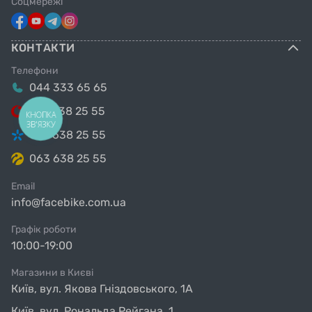
Соцмережі
щільність плетіння корду: 2/220
КОНТАКТИ
Вага, г: 305
Телефони
044 333 65 65
099 638 25 55
КНОПКА
ЗВ'ЯЗКУ
098 638 25 55
063 638 25 55
Email
info@facebike.com.ua
Графік роботи
10:00-19:00
Магазини в Києві
Київ, вул. Якова Гніздовського, 1А
Київ, вул. Рональда Рейгана, 1