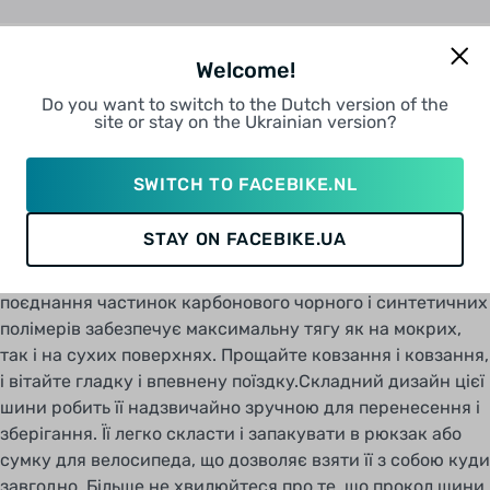
ОПИС
Welcome!
Континенталь Grand Prix 5000S чорна безкамерна шина
Do you want to switch to the Dutch version of the
- це остаточна запасна частина для вашого велосипеда.
site or stay on the Ukrainian version?
Розроблена з точністю і вдосконалена, ця шина змінює
правила гри у світі велоспорту. Незалежно від того, чи
SWITCH TO FACEBIKE.NL
ви професійний велосипедист чи просто любитель, ця
шина підніме ваш досвід їзди на новий рівень.Завдяки
STAY ON FACEBIKE.UA
інноваційному сполуці BlackChili, ця шина пропонує
неперевершену зчепленість і опір коченню. Унікальне
поєднання частинок карбонового чорного і синтетичних
полімерів забезпечує максимальну тягу як на мокрих,
так і на сухих поверхнях. Прощайте ковзання і ковзання,
і вітайте гладку і впевнену поїздку.Складний дизайн цієї
шини робить її надзвичайно зручною для перенесення і
зберігання. Її легко скласти і запакувати в рюкзак або
сумку для велосипеда, що дозволяє взяти її з собою куди
Також вони формують більш міцну хімічний
завгодно. Більше не хвилюйтеся про те, що прокол шини