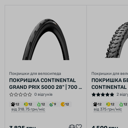
революційний підхід в велосипедному спорті.
Технологія інтегрована в конструкцію шин, і
за рахунок неї поглинає вібрації, роблячи
поїздку більш плавною і м'якою.
Покришки для велосипеда
Покришки для вел
ПОКРИШКА CONTINENTAL
ПОКРИШКА Б
GRAND PRIX 5000 28" | 700 X
CONTINENTAL
30C ЧОРНА, СКЛАДАНА,
KING 27.5"X2.3
0 відгуків
2 від
SKIN
СКЛАДАНА, P
12
12
12
9
12
12
12
12
SKIN
від 318.75 грн/міс
від 375 грн/міс