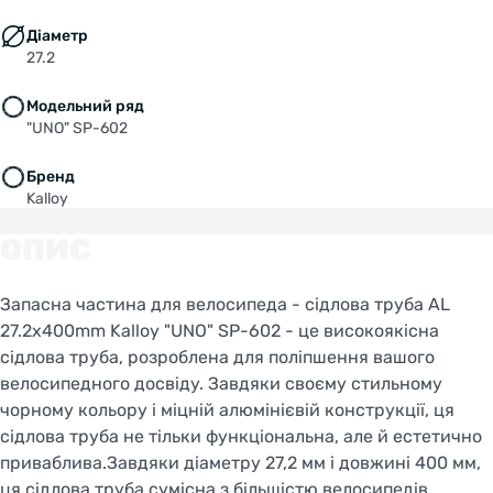
Діаметр
27.2
Welcome!
Do you want to switch to the Dutch version of the
Модельний ряд
site or stay on the Ukrainian version?
"UNO" SP-602
Бренд
SWITCH TO FACEBIKE.NL
Kalloy
STAY ON FACEBIKE.UA
ОПИС
Запасна частина для велосипеда - сідлова труба AL
27.2x400mm Kalloy "UNO" SP-602 - це високоякісна
сідлова труба, розроблена для поліпшення вашого
велосипедного досвіду. Завдяки своєму стильному
чорному кольору і міцній алюмінієвій конструкції, ця
сідлова труба не тільки функціональна, але й естетично
приваблива.Завдяки діаметру 27,2 мм і довжині 400 мм,
ця сідлова труба сумісна з більшістю велосипедів,