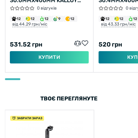
30.0ММX400ММ KALLOY
30.4ММX400М
"UNO" SP-602 (ЧОРНИЙ)
"UNO" SP-602
0 відгуків
0 відг
12
12
12
9
12
12
12
12
від 44.29 грн/міс
від 43.33 грн/міс
531.52 грн
520 грн
КУПИТИ
КУП
ТВОЄ ПЕРЕГЛЯНУТЕ
ЗАБРАТИ ЗАРАЗ