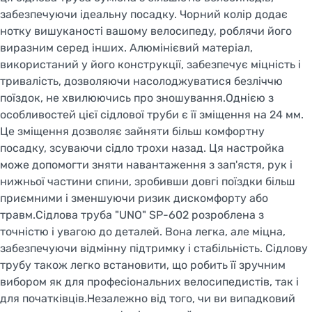
забезпечуючи ідеальну посадку. Чорний колір додає
нотку вишуканості вашому велосипеду, роблячи його
виразним серед інших. Алюмінієвий матеріал,
використаний у його конструкції, забезпечує міцність і
тривалість, дозволяючи насолоджуватися безліччю
поїздок, не хвилюючись про зношування.Однією з
особливостей цієї сідлової труби є її зміщення на 24 мм.
Це зміщення дозволяє зайняти більш комфортну
посадку, зсуваючи сідло трохи назад. Ця настройка
може допомогти зняти навантаження з зап'ястя, рук і
нижньої частини спини, зробивши довгі поїздки більш
приємними і зменшуючи ризик дискомфорту або
травм.Сідлова труба "UNO" SP-602 розроблена з
точністю і увагою до деталей. Вона легка, але міцна,
забезпечуючи відмінну підтримку і стабільність. Сідлову
трубу також легко встановити, що робить її зручним
вибором як для професіональних велосипедистів, так і
для початківців.Незалежно від того, чи ви випадковий