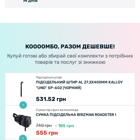
14 днів
КООООМБО, РАЗОМ ДЕШЕВШЕ!
Купуй готові або збирай свої комплекти з потрібних
товарів та послуг зі знижкою
Підседільні штирі
ПІДСІДЕЛЬНИЙ ШТИР AL 27.2X400ММ KALLOY
"UNO" SP-602 (ЧОРНИЙ)
531.52
грн
Сумки під сідло велосипеда
СУМКА ПІДСІДЕЛЬНА BIRZMAN ROADSTER I
740
грн
-
185
грн
555
грн