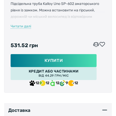
Підсідельна труба Kalloy Uno SP-602 аматорського
рівня із замком. Можна встановити на гірський,
дорожній чи міський велосипед із відповідним
діаметром труби.
Читати далі
Довжина:
400мм
Діаметр штиря:
27,2 мм
Офсет:
24 мм
Матеріал:
алюміній
Колір:
чорний
531.52 грн
КУПИТИ
КРЕДИТ АБО ЧАСТИНАМИ
ВІД 44.29 ГРН/МІС
12
12
12
9
12
Доставка