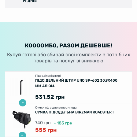
14 днів
КООООМБО, РАЗОМ ДЕШЕВШЕ!
Купуй готові або збирай свої комплекти з потрібних
товарів та послуг зі знижкою
Підседільні штирі
ПІДСІДЕЛЬНИЙ ШТИР UNO SP-602 30.9X400
ММ АЛЮМ.
531.52
грн
Сумки під сідло велосипеда
СУМКА ПІДСІДЕЛЬНА BIRZMAN ROADSTER I
740
грн
-
185
грн
555
грн