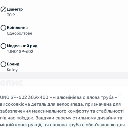
Діаметр
30.9
Кріплення
Одноболтове
Модельний ряд
"UNO" SP-602
Бренд
Kalloy
ОПИС
UNO SP-602 30.9x400 мм алюмінієва сідлова труба -
Welcome!
високоякісна деталь для велосипеда, призначена для
Do you want to switch to the Dutch version of the
забезпечення максимального комфорту та стабільності
site or stay on the Ukrainian version?
під час поїздок. Завдяки своєму стильному дизайну та
міцній конструкції, ця сідлова труба є обов'язковою для