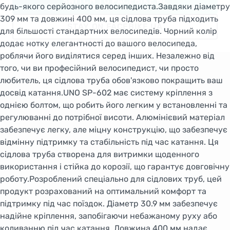
SWITCH TO FACEBIKE.NL
будь-якого серйозного велосипедиста.Завдяки діаметру
309 мм та довжині 400 мм, ця сідлова труба підходить
STAY ON FACEBIKE.UA
для більшості стандартних велосипедів. Чорний колір
додає нотку елегантності до вашого велосипеда,
роблячи його виділятися серед інших. Незалежно від
того, чи ви професійний велосипедист, чи просто
любитель, ця сідлова труба обов'язково покращить ваш
досвід катання.UNO SP-602 має систему кріплення з
однією болтом, що робить його легким у встановленні та
регулюванні до потрібної висоти. Алюмінієвий матеріал
забезпечує легку, але міцну конструкцію, що забезпечує
відмінну підтримку та стабільність під час катання. Ця
сідлова труба створена для витримки щоденного
використання і стійка до корозії, що гарантує довговічну
роботу.Розроблений спеціально для сідлових труб, цей
продукт розрахований на оптимальний комфорт та
підтримку під час поїздок. Діаметр 30.9 мм забезпечує
надійне кріплення, запобігаючи небажаному руху або
коливанню під час катання. Довжина 400 мм надає