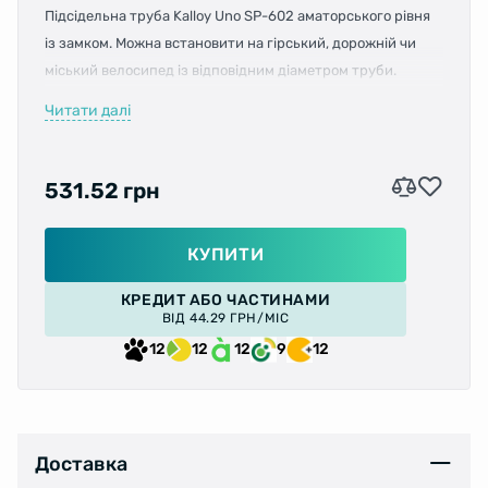
Підсідельна труба Kalloy Uno SP-602 аматорського рівня
із замком. Можна встановити на гірський, дорожній чи
міський велосипед із відповідним діаметром труби.
Читати далі
Довжина:
400 мм
Діаметр штиря:
30,9 мм
531.52 грн
Офсет:
24 мм
КУПИТИ
Матеріал:
алюміній
КРЕДИТ АБО ЧАСТИНАМИ
ВІД 44.29 ГРН/МІС
Колір:
чорний
12
12
12
9
12
Доставка