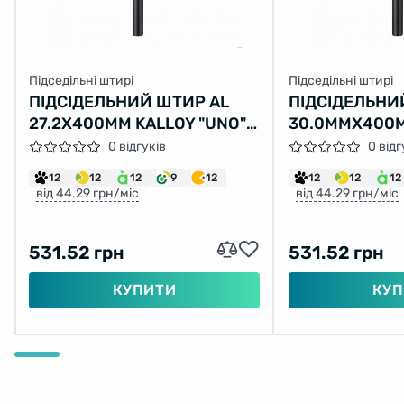
Підседільні штирі
Підседільні штирі
ПІДСІДЕЛЬНИЙ ШТИР AL
ПІДСІДЕЛЬНИ
27.2X400ММ KALLOY "UNO"
30.0ММX400М
SP-602 (ЧОРНИЙ)
"UNO" SP-602
0 відгуків
0 відг
12
12
12
9
12
12
12
12
від 44.29 грн/міс
від 44.29 грн/міс
531.52 грн
531.52 грн
КУПИТИ
КУП