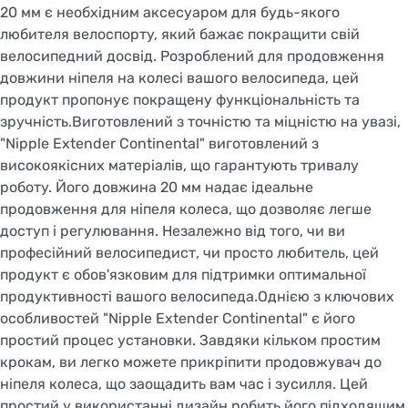
20 мм є необхідним аксесуаром для будь-якого
любителя велоспорту, який бажає покращити свій
велосипедний досвід. Розроблений для продовження
довжини ніпеля на колесі вашого велосипеда, цей
продукт пропонує покращену функціональність та
зручність.Виготовлений з точністю та міцністю на увазі,
"Nipple Extender Continental" виготовлений з
високоякісних матеріалів, що гарантують тривалу
роботу. Його довжина 20 мм надає ідеальне
продовження для ніпеля колеса, що дозволяє легше
доступ і регулювання. Незалежно від того, чи ви
професійний велосипедист, чи просто любитель, цей
продукт є обов'язковим для підтримки оптимальної
продуктивності вашого велосипеда.Однією з ключових
особливостей "Nipple Extender Continental" є його
простий процес установки. Завдяки кільком простим
крокам, ви легко можете прикріпити продовжувач до
ніпеля колеса, що заощадить вам час і зусилля. Цей
простий у використанні дизайн робить його підходящим