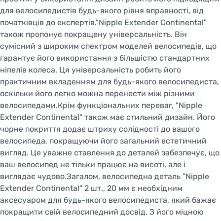
для велосипедистів будь-якого рівня вправності, від
початківців до експертів."Nipple Extender Continental"
також пропонує покращену універсальність. Він
сумісний з широким спектром моделей велосипедів, що
гарантує його використання з більшістю стандартних
ніпелів колеса. Ця універсальність робить його
практичним вкладенням для будь-якого велосипедиста,
оскільки його легко можна перенести між різними
велосипедами.Крім функціональних переваг, "Nipple
Extender Continental" також має стильний дизайн. Його
чорне покриття додає штриху солідності до вашого
велосипеда, покращуючи його загальний естетичний
вигляд. Це уважне ставлення до деталей забезпечує, що
ваш велосипед не тільки працює на висоті, але і
виглядає чудово.Загалом, велосипедна деталь "Nipple
Extender Continental" 2 шт., 20 мм є необхідним
аксесуаром для будь-якого велосипедиста, який бажає
покращити свій велосипедний досвід. З його міцною