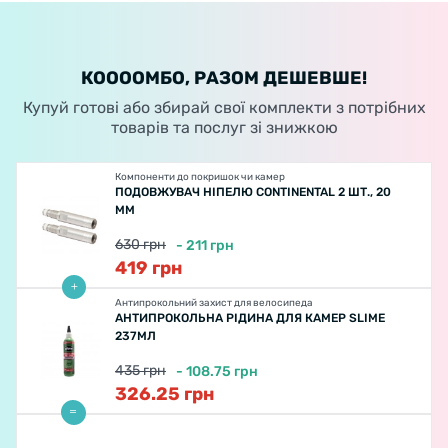
КООООМБО, РАЗОМ ДЕШЕВШЕ!
Купуй готові або збирай свої комплекти з потрібних
товарів та послуг зі знижкою
Компоненти до покришок чи камер
ПОДОВЖУВАЧ НІПЕЛЮ CONTINENTAL 2 ШТ., 20
ММ
630
грн
-
211
грн
419
грн
Антипрокольний захист для велосипеда
АНТИПРОКОЛЬНА РІДИНА ДЛЯ КАМЕР SLIME
237МЛ
435
грн
-
108.75
грн
326.25
грн