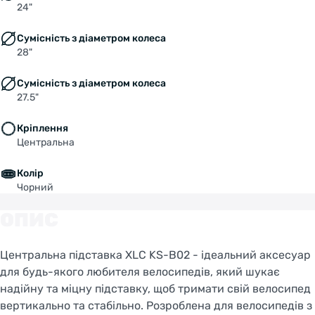
24"
Сумісність з діаметром колеса
28"
Сумісність з діаметром колеса
27.5"
Кріплення
Центральна
Колір
Чорний
ОПИС
Центральна підставка XLC KS-B02 - ідеальний аксесуар
Welcome!
для будь-якого любителя велосипедів, який шукає
Do you want to switch to the Dutch version of the
надійну та міцну підставку, щоб тримати свій велосипед
site or stay on the Ukrainian version?
вертикально та стабільно. Розроблена для велосипедів з