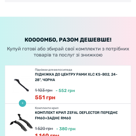
КООООМБО, РАЗОМ ДЕШЕВШЕ!
Купуй готові або збирай свої комплекти з потрібних
товарів та послуг зі знижкою
Підніжки для велосипеда
ПІДНІЖКА ДО ЦЕНТРУ РАМИ XLC KS-B02, 24-
28", ЧОРНА
1 103
грн
-
552
грн
551
грн
Комплекти крил
КОМПЛЕКТ КРИЛ ZEFAL DEFLECTOR ПЕРЕДНЄ
FM60+ЗАДНЄ RM60
1 520
грн
-
380
грн
1 140
грн