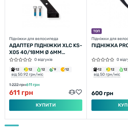
ТОП
Підніжки для велосипеда
Підніжки для вело
АДАПТЕР ПIДНIЖКИ XLC KS-
ПІДНІЖКА PR
X05 40/18ММ Ø 6ММ
HAIBIKE SDURO XDURO
0 відгуків
0 відг
12
12
12
9
12
12
12
12
від 50.92 грн/міс
від 50 грн/міс
1 222 грн
611 грн
611 грн
600 грн
КУПИТИ
КУП