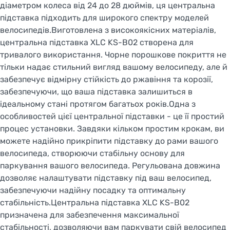
діаметром колеса від 24 до 28 дюймів, ця центральна
SWITCH TO FACEBIKE.NL
підставка підходить для широкого спектру моделей
велосипедів.Виготовлена з високоякісних матеріалів,
STAY ON FACEBIKE.UA
центральна підставка XLC KS-B02 створена для
тривалого використання. Чорне порошкове покриття не
тільки надає стильний вигляд вашому велосипеду, але й
забезпечує відмірну стійкість до ржавіння та корозії,
забезпечуючи, що ваша підставка залишиться в
ідеальному стані протягом багатьох років.Одна з
особливостей цієї центральної підставки - це її простий
процес установки. Завдяки кільком простим крокам, ви
можете надійно прикріпити підставку до рами вашого
велосипеда, створюючи стабільну основу для
паркування вашого велосипеда. Регульована довжина
дозволяє налаштувати підставку під ваш велосипед,
забезпечуючи надійну посадку та оптимальну
стабільність.Центральна підставка XLC KS-B02
призначена для забезпечення максимальної
стабільності, дозволяючи вам паркувати свій велосипед