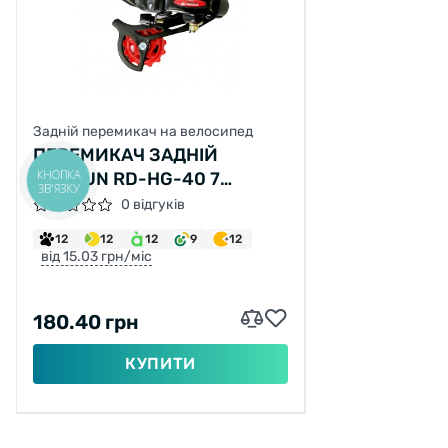
Задній перемикач на велосипед
ПЕРЕМИКАЧ ЗАДНІЙ
КНОПКА
SUNRUN RD-HG-40 7
ЗВ'ЯЗКУ
ШВИДКОСТЕЙ ПІД КРЮК
0 відгуків
12
12
12
9
12
від 15.03 грн/міс
180.40 грн
КУПИТИ