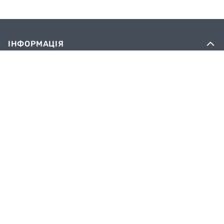
ІНФОРМАЦІЯ
Вакансії
Сервіс
Оплата
Доставка
Блог
Обмін та повернення
Контактна інформація
Політика конфіденційності
ОПЛАТА
Переказом