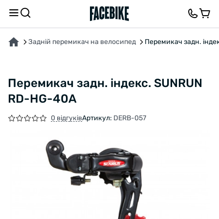
ПРО ТОВАР
ХАРАКТЕРИСТИКИ
ОПИС
ВІДГУКИ ТА ЗАПИТАННЯ
Задній перемикач на велосипед
Перемикач задн. інд
Перемикач задн. індекс. SUNRUN
RD-HG-40A
0 відгуків
Артикул:
DERB-057