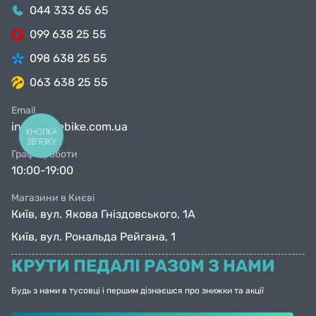
044 333 65 65
099 638 25 55
098 638 25 55
063 638 25 55
Email
info@facebike.com.ua
КНОПКА
ЗВ'ЯЗКУ
Графік роботи
10:00-19:00
Магазини в Києві
Київ, вул. Якова Гніздовського, 1А
Київ, вул. Рональда Рейгана, 1
КРУТИ ПЕДАЛІ РАЗОМ З НАМИ
Будь з нами в тусовці і першим дізнаєшся про знижки та акції