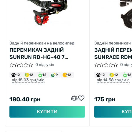
Задній перемикач на велосипед
Задній перемикач
ПЕРЕМИКАЧ ЗАДНІЙ
ЗАДНІЙ ПЕРЕ
SUNRUN RD-HG-40 7
SUNRACE RDM2
ШВИДКОСТЕЙ ПІД КРЮК
ШВИДКОСТЕЙ, 
0 відгуків
0 відг
ДОВГА ЛАПКА
12
12
12
9
12
12
12
12
НА ВІСЬ ВТУЛ
від 15.03 грн/міс
від 14.58 грн/міс
180.40 грн
175 грн
КУПИТИ
КУП