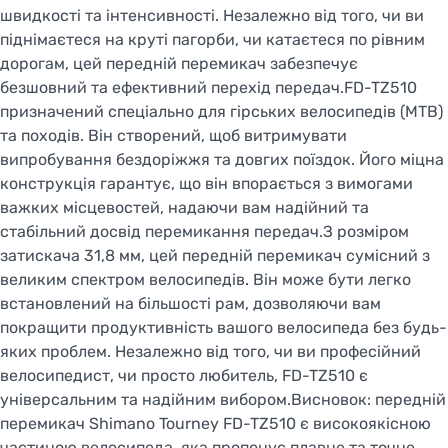
швидкості та інтенсивності. Незалежно від того, чи ви
піднімаєтеся на круті пагорби, чи катаєтеся по рівним
дорогам, цей передній перемикач забезпечує
безшовний та ефективний перехід передач.FD-TZ510
призначений спеціально для гірських велосипедів (MTB)
та походів. Він створений, щоб витримувати
випробування бездоріжжя та довгих поїздок. Його міцна
конструкція гарантує, що він впорається з вимогами
важких місцевостей, надаючи вам надійний та
стабільний досвід перемикання передач.З розміром
затискача 31,8 мм, цей передній перемикач сумісний з
великим спектром велосипедів. Він може бути легко
встановлений на більшості рам, дозволяючи вам
покращити продуктивність вашого велосипеда без будь-
яких проблем. Незалежно від того, чи ви професійний
велосипедист, чи просто любитель, FD-TZ510 є
універсальним та надійним вибором.Висновок: передній
перемикач Shimano Tourney FD-TZ510 є високоякісною
частиною велосипеда, яка пропонує плавне та точне