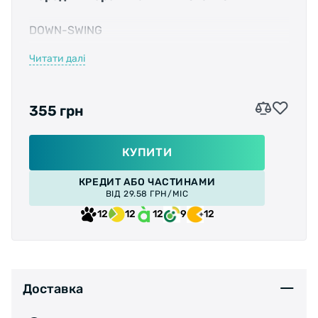
DOWN-SWING
Читати далі
Нижня тяга
355 грн
Трансмісія: 3x6/7-швидк.
КУПИТИ
КРЕДИТ АБО ЧАСТИНАМИ
Загальна ємність: 20 зуб.
ВІД 29.58 ГРН/МІС
12
12
12
9
12
Хомут 31,8мм
Максимальна зірка: 48Т
Доставка