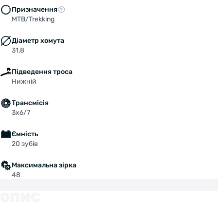
Призначення
MTB/Trekking
Діаметр хомута
31,8
Підведення троса
Нижній
Трансмісія
3x6/7
Ємність
20 зубів
Максимальна зірка
48
ОПИС