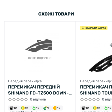
СХОЖІ ТОВАРИ
ЗАБРАТИ ЗАРАЗ
Передня перекидка
Передня перекидк
ПЕРЕМИКАЧ ПЕРЕДНІЙ
ПЕРЕМИКАЧ П
SHIMANO FD-TZ500 DOWN-
SHIMANO TOU
SWING НИЖНЯ ТЯГА ХОМУТ
TZ510 DOWN-
0 відгуків
0 відг
31.8ММ ДЛЯ 42Т
ТЯГА ХОМУТ 3
12
12
12
9
12
12
12
12
48Т