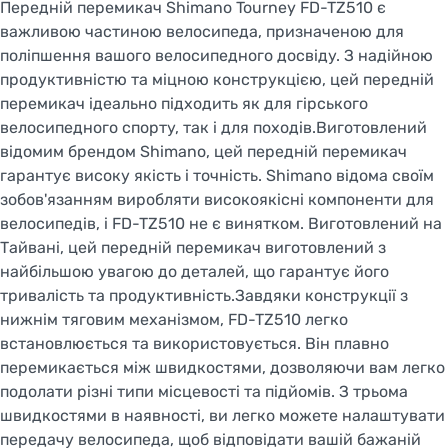
Передній перемикач Shimano Tourney FD-TZ510 є
важливою частиною велосипеда, призначеною для
поліпшення вашого велосипедного досвіду. З надійною
продуктивністю та міцною конструкцією, цей передній
Welcome!
перемикач ідеально підходить як для гірського
велосипедного спорту, так і для походів.Виготовлений
Do you want to switch to the Dutch version of the
site or stay on the Ukrainian version?
відомим брендом Shimano, цей передній перемикач
гарантує високу якість і точність. Shimano відома своїм
зобов'язанням виробляти високоякісні компоненти для
SWITCH TO FACEBIKE.NL
велосипедів, і FD-TZ510 не є винятком. Виготовлений на
Тайвані, цей передній перемикач виготовлений з
STAY ON FACEBIKE.UA
найбільшою увагою до деталей, що гарантує його
тривалість та продуктивність.Завдяки конструкції з
нижнім тяговим механізмом, FD-TZ510 легко
встановлюється та використовується. Він плавно
перемикається між швидкостями, дозволяючи вам легко
подолати різні типи місцевості та підйомів. З трьома
швидкостями в наявності, ви легко можете налаштувати
передачу велосипеда, щоб відповідати вашій бажаній