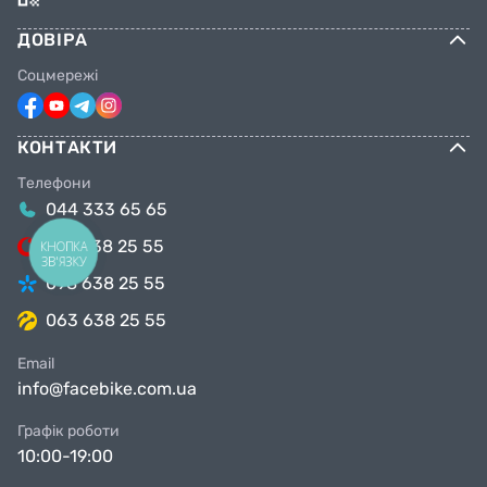
ДОВІРА
Соцмережі
КОНТАКТИ
Телефони
044 333 65 65
099 638 25 55
КНОПКА
ЗВ'ЯЗКУ
098 638 25 55
063 638 25 55
Email
info@facebike.com.ua
Графік роботи
10:00-19:00