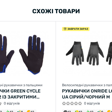
СХОЖІ ТОВАРИ
ЗАБРАТИ ЗАРАЗ
ні рукавички з пальцями
Велосипедні рукавички з па
ЧКИ GREEN CYCLE
РУКАВИЧКИ ONRIDE L
2 ІЗ ЗАКРИТИМИ
UA СІРИЙ/ЧОРНИЙ M
МИ M ЧОРНО-СИНІ
0 відгуків
0 відгуків
12
12
9
12
12
12
12
9