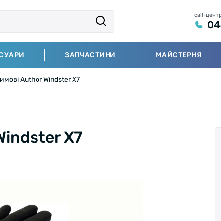
call-цент
04
СУАРИ
ЗАПЧАСТИНИ
МАЙСТЕРНЯ
мові Author Windster X7
indster X7