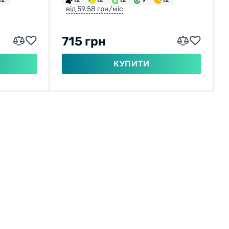
від 59.58 грн/міс
715 грн
КУПИТИ