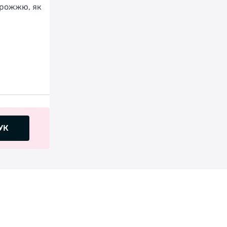
орожжю, як
УК