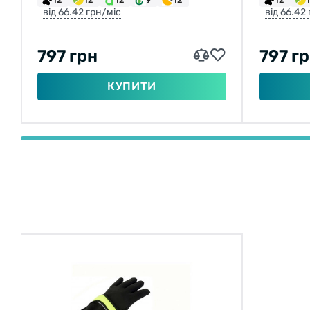
від 66.42 грн/міс
від 66.42
797 грн
797 г
КУПИТИ