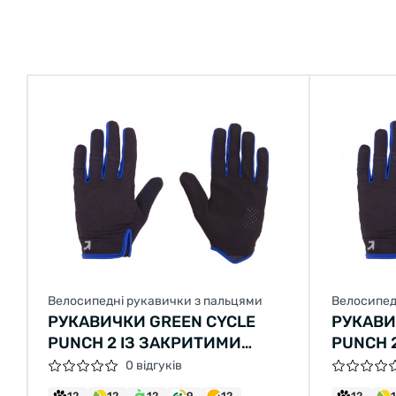
Велосипедні рукавички з пальцями
Велосипед
РУКАВИЧКИ GREEN CYCLE
РУКАВИ
PUNCH 2 ІЗ ЗАКРИТИМИ
PUNCH 
ПАЛЬЦЯМИ XL ЧОРНО-СИНІ
ПАЛЬЦЯ
0 відгуків
12
12
12
9
12
12