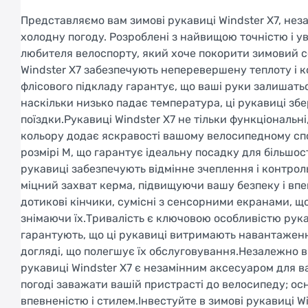
Представляємо вам зимові рукавиці Windster X7, не
холодну погоду. Розроблені з найвищою точністю і ув
любителя велоспорту, який хоче покорити зимовий се
Windster X7 забезпечують неперевершену теплоту і к
флісового підкладу гарантує, що ваші руки залишать
наскільки низько падає температура, ці рукавиці зб
поїздки.Рукавиці Windster X7 не тільки функціональн
кольору додає яскравості вашому велосипедному спо
розмірі M, що гарантує ідеальну посадку для більшо
рукавиці забезпечують відмінне зчеплення і контрол
міцний захват керма, підвищуючи вашу безпеку і впе
дотикові кінчики, сумісні з сенсорними екранами, 
знімаючи їх.Тривалість є ключовою особливістю рукав
гарантують, що ці рукавиці витримають навантаженн
догляді, що полегшує їх обслуговування.Незалежно в
рукавиці Windster X7 є незамінним аксесуаром для 
погоді заважати вашій пристрасті до велосипеду; ос
впевненістю і стилем.Інвестуйте в зимові рукавиці Wi