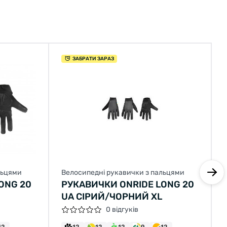
ЗАБРАТИ ЗАРАЗ
льцями
Велосипедні рукавички з пальцями
ONG 20
РУКАВИЧКИ ONRIDE LONG 20
UA СІРИЙ/ЧОРНИЙ XL
0 відгуків
12
12
12
12
9
12