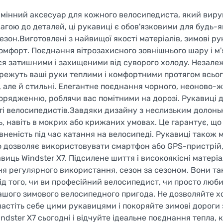
замінний аксесуар для кожного велосипедиста, який виру
агою до деталей, ці рукавиці є обов'язковими для будь-я
зон.Виготовлені з найвищої якості матеріалів, зимові ру
омфорт. Поєднання вітрозахисного зовнішнього шару і м'
ся затишними і захищеними від суворого холоду. Незалеж
ережуть ваші руки теплими і комфортними протягом всьо
і, але й стильні. Елегантне поєднання чорного, неоново-
рядженню, роблячи вас помітними на дорозі. Рукавиці д
сті велосипедистів.Завдяки дизайну з неслизьким долоньк
ь, навіть в мокрих або крижаних умовах. Це гарантує, що
вненість під час катання на велосипеді. Рукавиці також 
що дозволяє використовувати смартфон або GPS-пристрій,
иць Windster X7. Підсилене шиття і високоякісні матері
я регулярного використання, сезон за сезоном. Вони так
ід того, чи ви професійний велосипедист, чи просто люби
вашого зимового велосипедного пригода. Не дозволяйте х
настіть себе цими рукавицями і покоряйте зимові дороги 
ndster X7 сьогодні і відчуйте ідеальне поєднання тепла, 