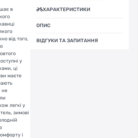
шає в
ХАРАКТЕРИСТИКИ
кого
кавиці
ОПИС
якого
но від того,
ВІДГУКИ ТА ЗАПИТАННЯ
го
жовтого
оступні у
ами, ці
 ви маєте
мають
 не
али
ож легкі у
тель, зимові
олодній
з
комфорту і