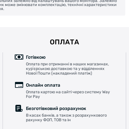
реальних залежно від налаштувань вашого монітора. Залежно
ник може змінювати комплектацію, технічні характеристики
я.
ОПЛАТА
Готівкою
Оплата при отриманні в наших магазинах,
курʼєрською доставкою та у відділеннях
Нової Пошти (накладений платіж)
Онлайн оплата
Оплата картою на сайті через систему Way
For Pay
Безготівковий розрахунок
В касах банків, а також з розрахункового
рахунку ФОП, ТОВ та ін