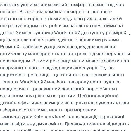
забезпечуючи максимальний комфорт і захист під час
поїздок. Вражаюча комбінація чорного, неоново-
жовтого кольорів не тільки додає штрих стилю, але й
покращує видимість, роблячи вас легко помітними на
дорозі.Зимові рукавиці Windster X7 доступні у розмірі XL,
що задовольняє велосипедистів з великими руками.
Розмір XL забезпечує щільну посадку, дозволяючи
оптимальну маневреність та контроль під час керування
велосипедом. З цими рукавицями ви можете забути про
незручність погано підходящих аксесуарів.Те, що
відрізняє ці рукавиці, - це їх виняткова теплоізоляція і
теплота. Windster X7 має багатошарову конструкцію,
поєднуючи вітрозахисний зовнішній шар з м'яким і
затишним внутрішнім покриттям. Цей інноваційний
дизайн ефективно захищає ваші руки від суворих вітрів
і зберігає їх теплими, навіть при морозних
температурах.Крім відмінної теплоізоляції, ці рукавиці
мають відмінну дихаючість. Дихаюча тканина відводить
вологу, запобігаючи накопиченню поту і забезпечуючи