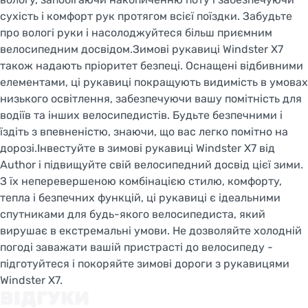
сухість і комфорт рук протягом всієї поїздки. Забудьте
про вологі руки і насолоджуйтеся більш приємним
велосипедним досвідом.Зимові рукавиці Windster X7
також надають пріоритет безпеці. Оснащені відбивними
елементами, ці рукавиці покращують видимість в умовах
низького освітлення, забезпечуючи вашу помітність для
водіїв та інших велосипедистів. Будьте безпечними і
їздіть з впевненістю, знаючи, що вас легко помітно на
дорозі.Інвестуйте в зимові рукавиці Windster X7 від
Author і підвищуйте свій велосипедний досвід цієї зими.
З їх неперевершеною комбінацією стилю, комфорту,
тепла і безпечних функцій, ці рукавиці є ідеальними
спутниками для будь-якого велосипедиста, який
вирушає в екстремальні умови. Не дозволяйте холодній
погоді заважати вашій пристрасті до велосипеду -
підготуйтеся і покоряйте зимові дороги з рукавицями
Windster X7.
ВІДГУКИ