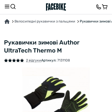
ПРО ТОВАР
ХАРАКТЕРИСТИКИ
ОПИС
ВІДГУКИ ТА ЗАПИТАННЯ
Велосипедні рукавички з пальцями
Рукавички зимові 
Рукавички зимові Author
UltraTech Thermo M
2 відгуки
Артикул:
7131108