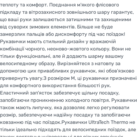
теплоту та комфорт. Поєднання м'якого флісового
підкладу та вітрозахисного зовнішнього шару гарантує,
що ваші руки залишаються затишними та захищеними
від суворих зимових елементів. Більше не буде
замерзлих пальців або дискомфорту під час поїздок!
Рукавички мають стильний дизайн у вражаючій
комбінації чорного, неоново-жовтого кольору. Вони не
тільки функціональні, але й додають шарму вашому
велосипедному образу. Вирізняйтеся з натовпу за
допомогою цих привабливих рукавичок, які обов'язково
привернуть увагу.З розміром М, ці рукавички призначені
для комфортного використання більшості рук.
Еластичний зап'ясток забезпечує щільну посадку,
запобігаючи проникненню холодного повітря. Рукавички
також мають липучку, яка дозволяє легко регулювати
розмір, забезпечуючи надійну посадку та запобігаючи
ковзанню під час поїздок.Рукавички UltraTech Thermo не
тільки ідеально підходять для велосипедних поїздок, але
також достатньо універсальні для різних зовнішніх