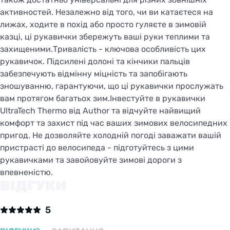
активностей. Незалежно від того, чи ви катаєтеся на
лижах, ходите в похід або просто гуляєте в зимовій
казці, ці рукавички збережуть ваші руки теплими та
Welcome!
захищеними.Тривалість - ключова особливість цих
рукавичок. Підсилені долоні та кінчики пальців
Do you want to switch to the Dutch version of the
site or stay on the Ukrainian version?
забезпечують відмінну міцність та запобігають
зношуванню, гарантуючи, що ці рукавички прослужать
вам протягом багатьох зим.Інвестуйте в рукавички
SWITCH TO FACEBIKE.NL
UltraTech Thermo від Author та відчуйте найвищий
комфорт та захист під час ваших зимових велосипедних
STAY ON FACEBIKE.UA
пригод. Не дозволяйте холодній погоді заважати вашій
пристрасті до велосипеда - підготуйтесь з цими
рукавичками та завойовуйте зимові дороги з
впевненістю.
ВІДГУКИ
5