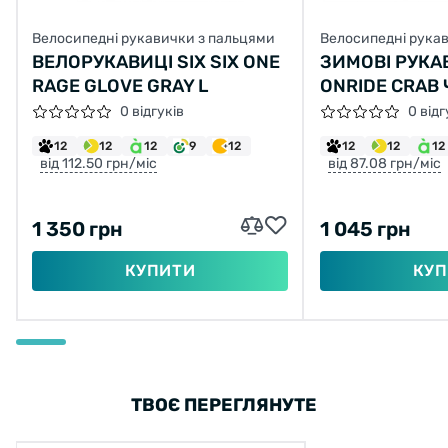
Велосипедні рукавички з пальцями
Велосипедні рука
ВЕЛОРУКАВИЦІ SIX SIX ONE
ЗИМОВІ РУКА
RAGE GLOVE GRAY L
ONRIDE CRAB 
0 відгуків
0 відг
12
12
12
9
12
12
12
12
від 112.50 грн/міс
від 87.08 грн/міс
1 350 грн
1 045 грн
КУПИТИ
КУП
ТВОЄ ПЕРЕГЛЯНУТЕ