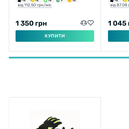
від 112.50 грн/міс
від 87.08
1 350 грн
1 045
КУПИТИ