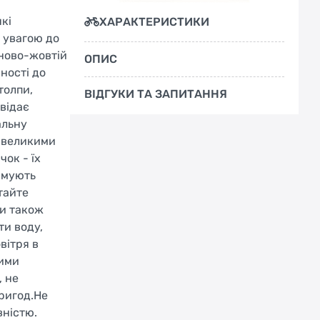
кі
ХАРАКТЕРИСТИКИ
 увагою до
оново-жовтій
ОПИС
ності до
толпи,
ВІДГУКИ ТА ЗАПИТАННЯ
овідає
альну
з великими
ок - їх
римують
тайте
ки також
ти воду,
вітря в
вими
, не
пригод.Не
вністю.