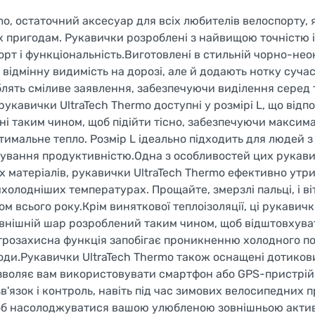
o, остаточний аксесуар для всіх любителів велоспорту, я
х пригодам. Рукавички розроблені з найвищою точністю і
форт і функціональність.Виготовлені в стильній чорно-не
 відмінну видимість на дорозі, але й додають нотку сучас
блять сміливе заявлення, забезпечуючи виділення серед 
укавички UltraTech Thermo доступні у розмірі L, що відп
ні таким чином, щоб підійти тісно, забезпечуючи максим
птимальне тепло. Розмір L ідеально підходить для людей 
ування продуктивністю.Одна з особливостей цих рукавич
их матеріалів, рукавички UltraTech Thermo ефективно ут
йхолодніших температурах. Прощайте, змерзлі пальці, і ві
 всього року.Крім виняткової теплоізоляції, ці рукавич
овнішній шар розроблений таким чином, щоб відштовхува
Вітрозахисна функція запобігає проникненню холодного по
оди.Рукавички UltraTech Thermo також оснащені дотико
зволяє вам використовувати смартфон або GPS-пристрій
'язок і контроль, навіть під час зимових велосипедних 
 щоб насолоджуватися вашою улюбленою зовнішньою акти