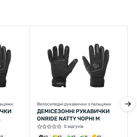
льцями
Велосипедні рукавички з пальцями
ИЧКИ
ДЕМІСЕЗОННІ РУКАВИЧКИ
L
ONRIDE NATTY ЧОРНІ M
0 відгуків
12
12
12
12
9
12