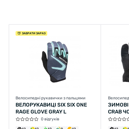
ЗАБРАТИ ЗАРАЗ
Велосипедні рукавички з пальцями
Велосипед
ВЕЛОРУКАВИЦІ SIX SIX ONE
ЗИМОВІ
RAGE GLOVE GRAY L
CRAB ЧО
0 відгуків
12
12
12
9
12
12