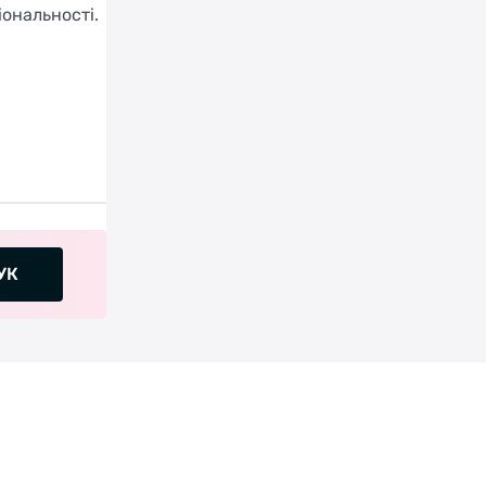
іональності.
УК