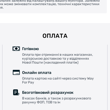
реальних залежно від налаштувань вашого монітора. Залежно
ник може змінювати комплектацію, технічні характеристики
я.
ОПЛАТА
Готівкою
Оплата при отриманні в наших магазинах,
курʼєрською доставкою та у відділеннях
Нової Пошти (накладений платіж)
Онлайн оплата
Оплата картою на сайті через систему Way
For Pay
Безготівковий розрахунок
В касах банків, а також з розрахункового
рахунку ФОП, ТОВ та ін