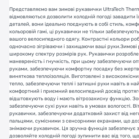
Представляємо вам зимові рукавички UltraTech Therm
відмовляються дозволити холодній погоді завадити ї
деталей, вони ідеально поєднують в собі стиль, ком
кольоровій гамі, ці рукавички не тільки забезпечують
вашого велосипедного одягу. Контрастні кольори ро
одночасно зігріваючи і захищаючи ваші руки.Зимові р
широкому спектру розмірів рук. Рукавички розробле
маневреність і гнучкість, при цьому забезпечуючи о
руками, забезпечуючи комфортну посадку без жертв
виняткова теплоізоляція. Виготовлені з високоякісн
тепло, забезпечуючи теплі і затишні руки навіть в на
комфортний і приємний велосипедний досвід протягом
відштовхують воду і мають вітрозахисну функцію. З
забезпечуючи сухі руки навіть в умовах вологості. 
рукавички, забезпечуючи додатковий захист від нег
пальцями, сумісними з сенсорними екранами, що до
знімаючи рукавичок. Ця зручна функція забезпечує зв
дозволяйте холодній погоді зупинити вас від того,