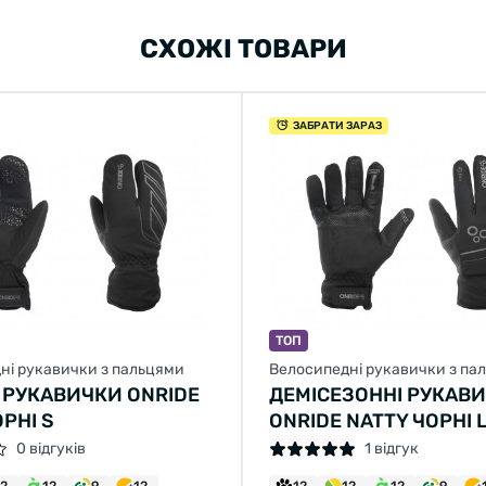
СХОЖІ ТОВАРИ
ЗАБРАТИ ЗАРАЗ
ТОП
ні рукавички з пальцями
Велосипедні рукавички з па
 РУКАВИЧКИ ONRIDE
ДЕМІСЕЗОННІ РУКАВ
РНІ S
ONRIDE NATTY ЧОРНІ 
0 відгуків
1 відгук
12
12
9
12
12
12
12
9