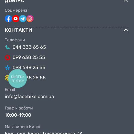
ДОВІРА
Соцмережі
КОНТАКТИ
Телефони
044 333 65 65
099 638 25 55
098 638 25 55
КНОПКА
063 638 25 55
ЗВ'ЯЗКУ
Email
info@facebike.com.ua
Графік роботи
10:00-19:00
Магазини в Києві
Київ, вул. Якова Гніздовського, 1А