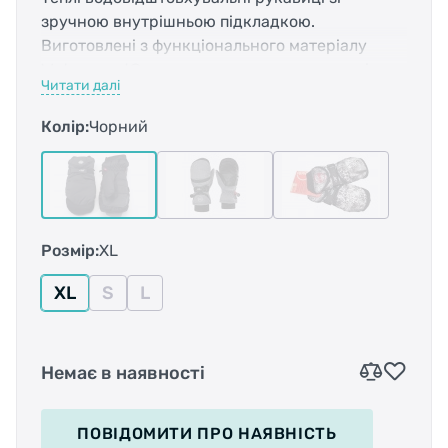
зручною внутрішньою підкладкою.
Виготовлені з функціонального матеріалу
Waterguard® з хорошою дихаючою здатністю.
Читати далі
На зап’ястках є м’яка флісова окантовка.
Гумки-збирання на зап’ястку, а також
Колір:
Чорний
регульовані застібки-наліпки на зовнішній
стороні.
Теплі водовідштовхувальні рукавиці зі
зручною внутрішньою підкладкою у вигляді
Розмір:
XL
рукавички. З функціонального матеріалу
Waterguard® з хорошою дихаючою здатністю.
XL
S
L
На зап’ястках є м’яка флісова окантовка.
Гумки-збирання на зап’ястку, а також
регульовані застібки-наліпки на зовнішній
Немає в наявності
стороні. Матеріал на долонях — шкіра,
забезпечує гарне зчеплення. Перший шар
зовнішнього матеріалу — 100 % поліестер,
ПОВІДОМИТИ
ПРО НАЯВНІСТЬ