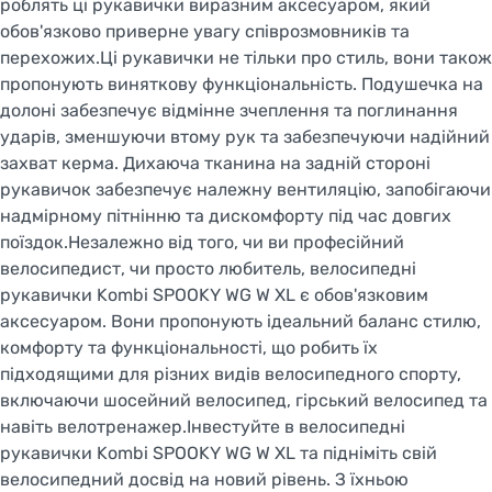
роблять ці рукавички виразним аксесуаром, який
обов'язково приверне увагу співрозмовників та
перехожих.Ці рукавички не тільки про стиль, вони також
пропонують виняткову функціональність. Подушечка на
Welcome!
долоні забезпечує відмінне зчеплення та поглинання
Do you want to switch to the Dutch version of the
ударів, зменшуючи втому рук та забезпечуючи надійний
site or stay on the Ukrainian version?
захват керма. Дихаюча тканина на задній стороні
рукавичок забезпечує належну вентиляцію, запобігаючи
SWITCH TO FACEBIKE.NL
надмірному пітнінню та дискомфорту під час довгих
поїздок.Незалежно від того, чи ви професійний
STAY ON FACEBIKE.UA
велосипедист, чи просто любитель, велосипедні
рукавички Kombi SPOOKY WG W XL є обов'язковим
аксесуаром. Вони пропонують ідеальний баланс стилю,
комфорту та функціональності, що робить їх
підходящими для різних видів велосипедного спорту,
включаючи шосейний велосипед, гірський велосипед та
навіть велотренажер.Інвестуйте в велосипедні
рукавички Kombi SPOOKY WG W XL та підніміть свій
велосипедний досвід на новий рівень. З їхньою