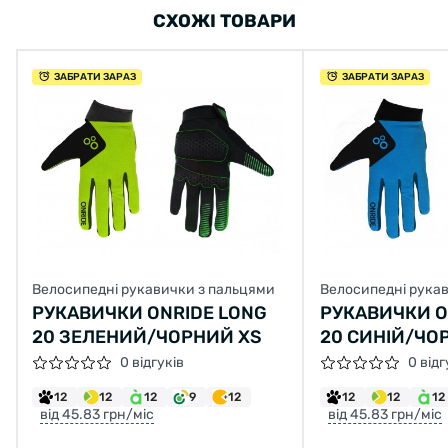
СХОЖІ ТОВАРИ
ЗАБРАТИ ЗАРАЗ
ЗАБРАТИ ЗАРАЗ
Велосипедні рукавички з пальцями
Велосипедні рука
РУКАВИЧКИ ONRIDE LONG
РУКАВИЧКИ O
20 ЗЕЛЕНИЙ/ЧОРНИЙ XS
20 СИНІЙ/ЧО
0 відгуків
0 відг
12
12
12
9
12
12
12
12
від 45.83 грн/міс
від 45.83 грн/міс