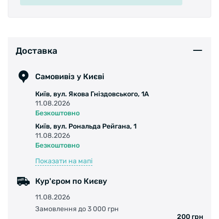
другий шар — 100 % поліамід, матеріал долоні
— шкіра. Мембрана Waterguard®, 96 % —
поліуретан, 4 % — інші волокна. Тепла
підкладка з поліестеру. Поліестерова
підкладка з м’якого флісу буде тримати руки
Доставка
сухими та теплими. Ручне прання.
долонь: шкіра;
Самовивіз у Києві
перший зовнішній шар: 100 % поліестер;
Київ, вул. Якова Гніздовського, 1А
другий зовнішній шар: 100 % поліамід.
11.08.2026
водонепроникна мембрана Waterguard®, 96 %
Безкоштовно
— поліуретан, 4 % — інші волокна;
Київ, вул. Рональда Рейгана, 1
поліестерова підкладка з м’якого флісу буде
11.08.2026
тримати руки сухими та теплими.
Безкоштовно
Показати на мапі
Кур'єром по Києву
11.08.2026
Замовлення до 3 000 грн
200 грн