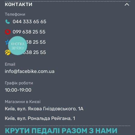
КОНТАКТИ
Телефони
044 333 65 65
099 638 25 55
098 638 25 55
КНОПКА
ЗВ'ЯЗКУ
063 638 25 55
Email
info@facebike.com.ua
Графік роботи
10:00-19:00
Магазини в Києві
Київ, вул. Якова Гніздовського, 1А
Київ, вул. Рональда Рейгана, 1
КРУТИ ПЕДАЛІ РАЗОМ З НАМИ