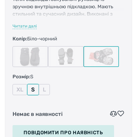
зручною внутрішньою підкладкою. Мають
стильний та сучасний дизайн. Виконані з
функціонального водонепроникного
Читати далі
матеріалу Waterguard® з гарною здатністю
дихати. Зап'ястя з м'якою флісовою
Колір:
Біло-чорний
окантовкою захистить від проникнення
холодного повітря та вологи. Рукавиці надійно
фіксуються на руці за допомогою застібки-
липучки на верхній стороні. Рукавиці
виконані із застосуванням технології
Розмір:
S
Polygiene – це підкладка з антибактеріальною
обробкою, яка перешкоджає розмноженню не
XL
S
L
лише бактерій, а й грибів. Технологія бореться
не із запахом, а з його причиною –
хвороботворними організмами. Тому
Немає в наявності
рукавички залишаються не просто свіжими,
але й безпечними для шкіри тіла. Теплі
водовідштовхувальні рукавиці із зручною
ПОВІДОМИТИ
ПРО НАЯВНІСТЬ