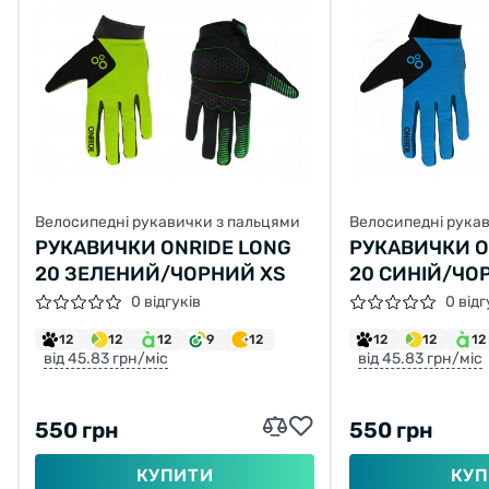
Велосипедні рукавички з пальцями
Велосипедні рука
РУКАВИЧКИ ONRIDE LONG
РУКАВИЧКИ O
20 ЗЕЛЕНИЙ/ЧОРНИЙ XS
20 СИНІЙ/ЧО
0 відгуків
0 відг
12
12
12
9
12
12
12
12
від 45.83 грн/міс
від 45.83 грн/міс
550 грн
550 грн
КУПИТИ
КУП