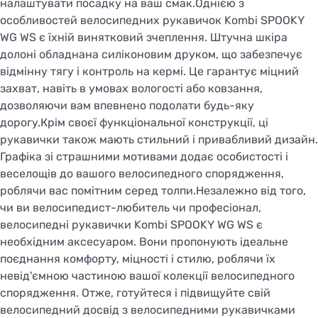
налаштувати посадку на ваш смак.Однією з
особливостей велосипедних рукавичок Kombi SPOOKY
WG WS є їхній винятковий зчеплення. Штучна шкіра
долоні обладнана силіконовим друком, що забезпечує
відмінну тягу і контроль на кермі. Це гарантує міцний
захват, навіть в умовах вологості або ковзання,
дозволяючи вам впевнено подолати будь-яку
дорогу.Крім своєї функціональної конструкції, ці
рукавички також мають стильний і привабливий дизайн.
Графіка зі страшними мотивами додає особистості і
веселощів до вашого велосипедного спорядження,
Welcome!
роблячи вас помітним серед толпи.Незалежно від того,
чи ви велосипедист-любитель чи професіонал,
Do you want to switch to the Dutch version of the
site or stay on the Ukrainian version?
велосипедні рукавички Kombi SPOOKY WG WS є
необхідним аксесуаром. Вони пропонують ідеальне
поєднання комфорту, міцності і стилю, роблячи їх
SWITCH TO FACEBIKE.NL
невід'ємною частиною вашої колекції велосипедного
спорядження. Отже, готуйтеся і підвищуйте свій
STAY ON FACEBIKE.UA
велосипедний досвід з велосипедними рукавичками