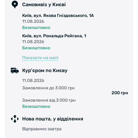
Педаль-обманка не псується від впливів
Самовивіз у Києві
різних факторів ззовні. Міцні матеріали, з яких
Київ, вул. Якова Гніздовського, 1А
зроблено пристрій, роблять його стійким
11.08.2026
перед будь-якими пошкодженнями та
Безкоштовно
деформаціями. Під час створення педалі-
Київ, вул. Рональда Рейгана, 1
обманки було враховано всі сучасні
11.08.2026
стандарти, тому більшість користувачів
Безкоштовно
вибирають саме цю модель.
Показати на мапі
Основні характеристики:
Тип: педаль-обманка;
Кур'єром по Києву
Призначення: для налаштування перемикачів;
11.08.2026
Розмір : 4,7”;
Замовлення до 3 000 грн
Матеріал інструменту: легована сталь;
200 грн
Матеріал ручки: дерево.
Замовлення від 3 000 грн
Особливості:
>
Безкоштовно
Нескладна конструкція;
Нова пошта, у відділення
Невеликий розмір, маленька вага, зручність
транспортування;
Відправимо завтра
Висока якість;