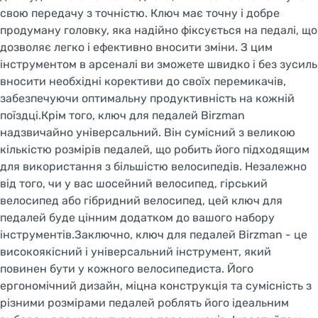
свою передачу з точністю. Ключ має точну і добре
продуману головку, яка надійно фіксується на педалі, що
дозволяє легко і ефективно вносити зміни. З цим
інструментом в арсеналі ви зможете швидко і без зусиль
вносити необхідні корективи до своїх перемикачів,
забезпечуючи оптимальну продуктивність на кожній
поїздці.Крім того, ключ для педалей Birzman
надзвичайно універсальний. Він сумісний з великою
кількістю розмірів педалей, що робить його підходящим
для використання з більшістю велосипедів. Незалежно
від того, чи у вас шосейний велосипед, гірський
велосипед або гібридний велосипед, цей ключ для
педалей буде цінним додатком до вашого набору
інструментів.Заключно, ключ для педалей Birzman - це
високоякісний і універсальний інструмент, який
повинен бути у кожного велосипедиста. Його
ергономічний дизайн, міцна конструкція та сумісність з
різними розмірами педалей роблять його ідеальним