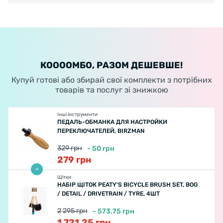
КООООМБО, РАЗОМ ДЕШЕВШЕ!
Купуй готові або збирай свої комплекти з потрібних
товарів та послуг зі знижкою
Інші інструменти
ПЕДАЛЬ-ОБМАНКА ДЛЯ НАСТРОЙКИ
ПЕРЕКЛЮЧАТЕЛЕЙ, BIRZMAN
329
грн
-
50
грн
279
грн
Щітки
НАБІР ЩІТОК PEATY'S BICYCLE BRUSH SET, BOG
/ DETAIL / DRIVETRAIN / TYRE, 4ШТ
2 295
грн
-
573.75
грн
1 721.25
грн