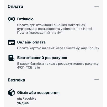
Довгий термін служби.
Оплата
Технології:
Alloy-Steels< /i>
- робоча частина
Готівкою
інструменту виконана з легованої сталі, це
Оплата при отриманні в наших магазинах,
зробило педаль дуже жорсткою, міцною та
курʼєрською доставкою та у відділеннях Нової
надійною. Їй не страшні деформації та
Пошти (накладений платіж)
подряпини, вона не схильна до впливу води
Онлайн оплата
та ультрафіолетових променів.
Оплата картою на сайті через систему Way For Pay
Безготівковий розрахунок
В касах банків, а також з розрахункового рахунку
ФОП, ТОВ та ін
Безпека
Обмін або повернення
від Facebike
14 днів