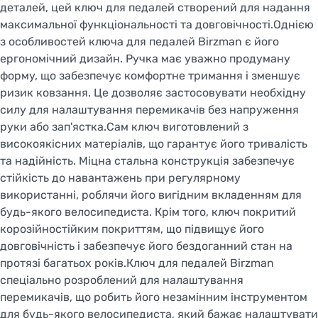
деталей, цей ключ для педалей створений для надання
максимальної функціональності та довговічності.Однією
з особливостей ключа для педалей Birzman є його
ергономічний дизайн. Ручка має уважно продуману
форму, що забезпечує комфортне тримання і зменшує
ризик ковзання. Це дозволяє застосовувати необхідну
силу для налаштування перемикачів без напруження
руки або зап'ястка.Сам ключ виготовлений з
високоякісних матеріалів, що гарантує його тривалість
та надійність. Міцна стальна конструкція забезпечує
стійкість до навантажень при регулярному
Welcome!
використанні, роблячи його вигідним вкладенням для
будь-якого велосипедиста. Крім того, ключ покритий
Do you want to switch to the Dutch version of the
корозійностійким покриттям, що підвищує його
site or stay on the Ukrainian version?
довговічність і забезпечує його бездоганний стан на
протязі багатьох років.Ключ для педалей Birzman
SWITCH TO FACEBIKE.NL
спеціально розроблений для налаштування
перемикачів, що робить його незамінним інструментом
STAY ON FACEBIKE.UA
для будь-якого велосипедиста, який бажає налаштувати