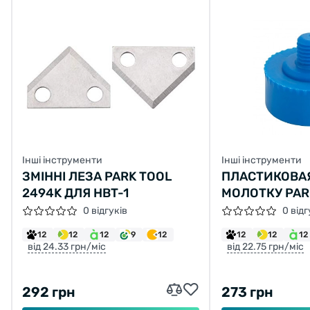
Інші інструменти
Інші інструменти
ЗМІННІ ЛЕЗА PARK TOOL
ПЛАСТИКОВАЯ
2494K ДЛЯ HBT-1
МОЛОТКУ PAR
0 відгуків
0 відг
12
12
12
9
12
12
12
12
від 24.33 грн/міс
від 22.75 грн/міс
292 грн
273 грн