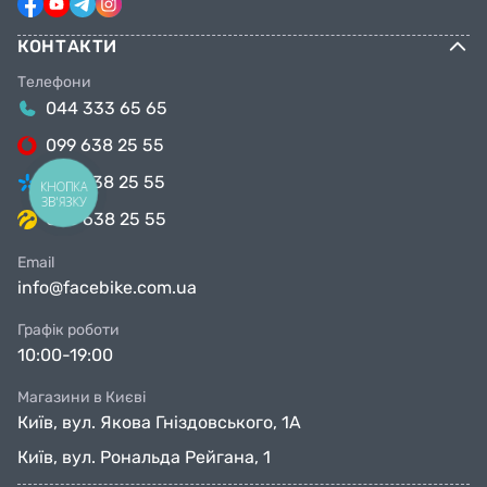
КОНТАКТИ
Телефони
044 333 65 65
099 638 25 55
098 638 25 55
КНОПКА
ЗВ'ЯЗКУ
063 638 25 55
Email
info@facebike.com.ua
Графік роботи
10:00-19:00
Магазини в Києві
Київ, вул. Якова Гніздовського, 1А
Київ, вул. Рональда Рейгана, 1