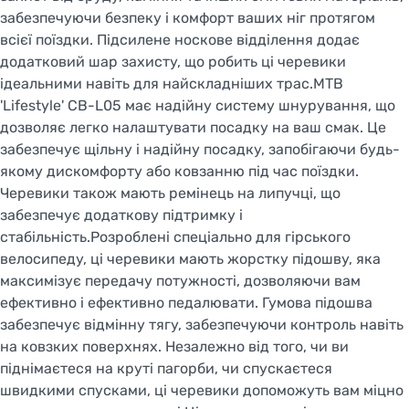
забезпечуючи безпеку і комфорт ваших ніг протягом
всієї поїздки. Підсилене носкове відділення додає
додатковий шар захисту, що робить ці черевики
ідеальними навіть для найскладніших трас.MTB
'Lifestyle' CB-L05 має надійну систему шнурування, що
дозволяє легко налаштувати посадку на ваш смак. Це
забезпечує щільну і надійну посадку, запобігаючи будь-
якому дискомфорту або ковзанню під час поїздки.
Черевики також мають ремінець на липучці, що
забезпечує додаткову підтримку і
стабільність.Розроблені спеціально для гірського
велосипеду, ці черевики мають жорстку підошву, яка
максимізує передачу потужності, дозволяючи вам
ефективно і ефективно педалювати. Гумова підошва
забезпечує відмінну тягу, забезпечуючи контроль навіть
на ковзких поверхнях. Незалежно від того, чи ви
піднімаєтеся на круті пагорби, чи спускаєтеся
швидкими спусками, ці черевики допоможуть вам міцно