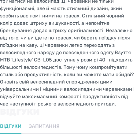
триматися на велосипеді.Ці черевики не тільки
функціональні, але й мають стильний дизайн, який
зробить вас помітними на трасах. Стильний чорний
колір додає штриху вишуканості, а непомітне
брендування додає штриху оригінальності. Незалежно
від того, чи ви їдете по трасах, чи берете поїздку після
поїздки на каву, ці черевики легко переходять з
велосипедного наряду до повсякденного одягу.Взуття
MTB 'Lifestyle' CB-L05 доступне у розмірі 40 і підходить
більшості велосипедистів. Тому чому компромітувати
стиль або продуктивність, коли ви можете мати обидві?
Оновіть свій велосипедний спорядження цими
універсальними і міцними велосипедними черевиками і
відчуйте максимальний комфорт і продуктивність під
час наступної гірського велосипедного пригоди.
ВІДГУКИ
ВІДГУКИ
ЗАПИТАННЯ