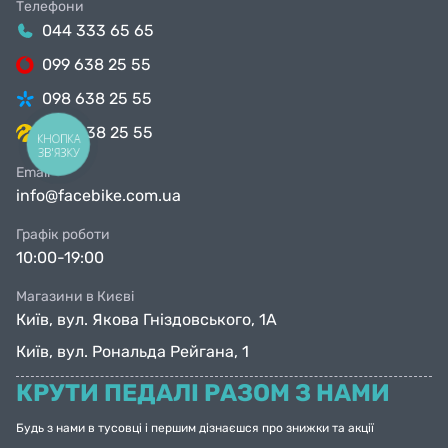
Телефони
044 333 65 65
099 638 25 55
098 638 25 55
063 638 25 55
КНОПКА
ЗВ'ЯЗКУ
Email
info@facebike.com.ua
Графік роботи
10:00-19:00
Магазини в Києві
Київ, вул. Якова Гніздовського, 1А
Київ, вул. Рональда Рейгана, 1
КРУТИ ПЕДАЛІ РАЗОМ З НАМИ
Будь з нами в тусовці і першим дізнаєшся про знижки та акції