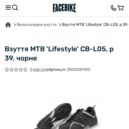
ПРО ТОВАР
ХАРАКТЕРИСТИКИ
ОПИС
ВІДГУКИ ТА ЗАПИТАННЯ
Велосипедне взуття
Взуття MTB 'Lifestyle' CB-L05, р 39
Взуття MTB 'Lifestyle' CB-L05, р
39, чорне
0 відгуків
Артикул:
2500081100