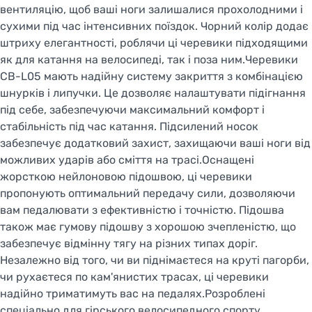
вентиляцію, щоб ваші ноги залишалися прохолодними і
сухими під час інтенсивних поїздок. Чорний колір додає
штриху елегантності, роблячи ці черевики підходящими
як для катання на велосипеді, так і поза ним.Черевики
CB-L05 мають надійну систему закриття з комбінацією
шнурків і липучки. Це дозволяє налаштувати підігнання
під себе, забезпечуючи максимальний комфорт і
стабільність під час катання. Підсилений носок
забезпечує додатковий захист, захищаючи ваші ноги від
можливих ударів або сміття на трасі.Оснащені
жорсткою нейлоновою підошвою, ці черевики
пропонують оптимальний передачу сили, дозволяючи
вам педалювати з ефективністю і точністю. Підошва
також має гумову підошву з хорошою зчепленістю, що
забезпечує відмінну тягу на різних типах доріг.
Незалежно від того, чи ви піднімаєтеся на круті пагорби,
чи рухаєтеся по кам'янистих трасах, ці черевики
надійно триматимуть вас на педалях.Розроблені
спеціально для гірського велосипедного спорту,