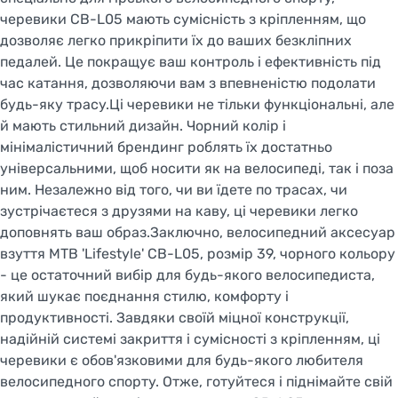
Welcome!
черевики CB-L05 мають сумісність з кріпленням, що
дозволяє легко прикріпити їх до ваших безкліпних
Do you want to switch to the Dutch version of the
site or stay on the Ukrainian version?
педалей. Це покращує ваш контроль і ефективність під
час катання, дозволяючи вам з впевненістю подолати
будь-яку трасу.Ці черевики не тільки функціональні, але
SWITCH TO FACEBIKE.NL
й мають стильний дизайн. Чорний колір і
мінімалістичний брендинг роблять їх достатньо
STAY ON FACEBIKE.UA
універсальними, щоб носити як на велосипеді, так і поза
ним. Незалежно від того, чи ви їдете по трасах, чи
зустрічаєтеся з друзями на каву, ці черевики легко
доповнять ваш образ.Заключно, велосипедний аксесуар
взуття MTB 'Lifestyle' CB-L05, розмір 39, чорного кольору
- це остаточний вибір для будь-якого велосипедиста,
який шукає поєднання стилю, комфорту і
продуктивності. Завдяки своїй міцної конструкції,
надійній системі закриття і сумісності з кріпленням, ці
черевики є обов'язковими для будь-якого любителя
велосипедного спорту. Отже, готуйтеся і піднімайте свій