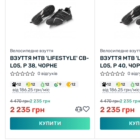
Велосипедне взуття
Велосипедне взут
ВЗУТТЯ MTB 'LIFESTYLE' CB-
ВЗУТТЯ MTB 'L
L05, Р 38, ЧОРНЕ
L05, Р 40, ЧОР
0 відгуків
0 відг
12
12
12
9
12
12
12
12
від 186.25 грн/міс
від 186.25 грн/міс
4 470 грн
2 235 грн
4 470 грн
2 235 гр
2 235 грн
2 235 грн
КУПИТИ
КУП