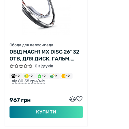
Обода для велосипеда
ОБІД MACH1 MX DISC 26" 32
ОТВ, ДЛЯ ДИСК. ГАЛЬМ,
ЧОРНИЙ, AV 520ГР.
0 відгуків
12
12
12
9
12
від 80.58 грн/міс
967 грн
КУПИТИ