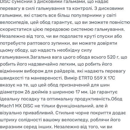
DISC сумісний з дисковими гальмами, що надає
перевагу в силі гальмування та контролі. З дисковими
гальмами, які стають все більш популярними у світі
велосипедів, цей обод гарантує, що ви зможете повністю
скористатися цією передовою системою гальмування.
Незалежно від того, чи ви подолаєте круті спуски або
потребуєте раптового зупинки, ви можете довіряти
цьому ободу, що надасть необхідну силу
гальмування.Загальна вага цього обода всього 520 г, що
робить його надзвичайно легким, що робить його
відмінним вибором для райдерів, які надають перевагу
швидкості та маневреності. Вимір ETRTO 559 X 17C
вказує на те, що цей обод призначений для шин
діаметром 26 дюймів з шириною 17 мм. Це гарантує
ідеальну посадку та оптимальну продуктивність.Обод
Mach1 MX DISC не тільки функціональний, але й
візуально привабливий. Стильне чорне покриття додає
штриху солідності вашому велосипеду, роблячи його
виразним серед інших. Незалежно від того, чи ви