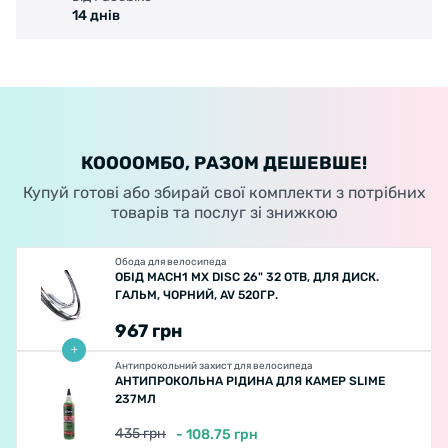
14 днів
КООООМБО, РАЗОМ ДЕШЕВШЕ!
Купуй готові або збирай свої комплекти з потрібних
товарів та послуг зі знижкою
Обода для велосипеда
ОБІД MACH1 MX DISC 26" 32 ОТВ, ДЛЯ ДИСК.
ГАЛЬМ, ЧОРНИЙ, AV 520ГР.
967
грн
Антипрокольний захист для велосипеда
АНТИПРОКОЛЬНА РІДИНА ДЛЯ КАМЕР SLIME
237МЛ
435
грн
-
108.75
грн