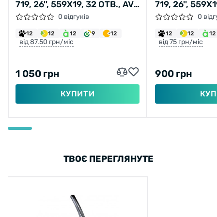
719, 26'', 559X19, 32 ОТВ., AV,
719, 26'', 559X1
ПІСТ., ЧОРН. АНОД., V-BR,
ЧОРН. АНОД., 
0 відгуків
0 відг
CNC
12
12
12
9
12
12
12
12
від 87.50 грн/міс
від 75 грн/міс
1 050 грн
900 грн
КУПИТИ
КУП
ТВОЄ ПЕРЕГЛЯНУТЕ