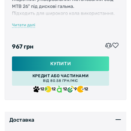
МТВ 26" під дискові гальма.
Підходить для широкого кола використання.
Читати далі
•
Для покришок 25-54
• ETRTO: 559 Х 17C
• Сплав ALLOY 6063 T6
967 грн
• Вага: 520г
• Для вентиля AV
КУПИТИ
КРЕДИТ АБО ЧАСТИНАМИ
ВІД 80.58 ГРН/МІС
12
12
12
9
12
Доставка