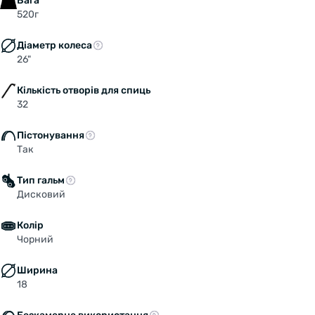
Вага
520г
Діаметр колеса
26"
Кількість отворів для спиць
32
Пістонування
Так
Тип гальм
Дисковий
Welcome!
Do you want to switch to the Dutch version of the
Колір
site or stay on the Ukrainian version?
Чорний
Ширина
SWITCH TO FACEBIKE.NL
18
STAY ON FACEBIKE.UA