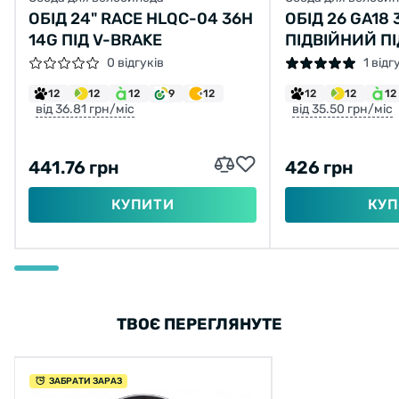
ОБІД 24" RACE HLQC-04 36H
ОБІД 26 GA18 
14G ПІД V-BRAKE
ПІДВІЙНИЙ П
0 відгуків
1 відг
12
12
12
9
12
12
12
12
від 36.81 грн/міс
від 35.50 грн/міс
441.76 грн
426 грн
КУПИТИ
КУП
ТВОЄ ПЕРЕГЛЯНУТЕ
ЗАБРАТИ ЗАРАЗ