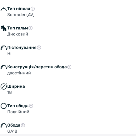
Тип ніпеля
Schrader (AV)
Тип гальм
Дисковий
Пістонування
Ні
Конструкція/перетин обода
двостінний
Ширина
Welcome!
18
Do you want to switch to the Dutch version of the
Тип обода
site or stay on the Ukrainian version?
Подвійний
SWITCH TO FACEBIKE.NL
Обода
GA18