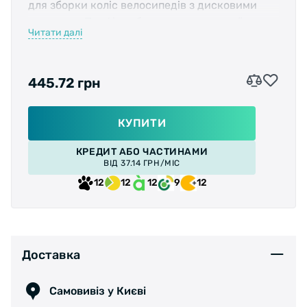
для зборки коліс велосипедів з дисковими
гальмами. Профіль обода не має плоскої
Читати далі
поверхні і не може бути використаний на
велосипедах з вібрейками.
445.72 грн
Отвори під стандартні спиці товщиною 14G.
КУПИТИ
КРЕДИТ АБО ЧАСТИНАМИ
Висота профілю обода 20мм, а внутрішня
ВІД 37.14 ГРН/МІС
ширина 21мм.
12
12
12
9
12
Обід підійде під стандартні покришки
шириною від 1,75 до 2,35 дюйма.
Доставка
Самовивіз у Києві