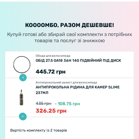
КООООМБО, РАЗОМ ДЕШЕВШЕ!
Купуй готові або збирай свої комплекти з потрібних
товарів та послуг зі знижкою
Обода для велосипеда
ОБІД 27.5 GA18 36H 14G ПІДВІЙНИЙ ПІД ДИСК
445.72
грн
Антипрокольний захист для велосипеда
АНТИПРОКОЛЬНА РІДИНА ДЛЯ КАМЕР SLIME
237МЛ
435
грн
-
108.75
грн
326.25
грн
Вартість комплекту
із 2 товарів