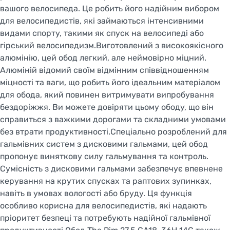
вашого велосипеда. Це робить його надійним вибором
для велосипедистів, які займаються інтенсивними
видами спорту, такими як спуск на велосипеді або
гірський велосипедизм.Виготовлений з високоякісного
алюмінію, цей обод легкий, але неймовірно міцний.
Алюміній відомий своїм відмінним співвідношенням
міцності та ваги, що робить його ідеальним матеріалом
для обода, який повинен витримувати випробування
бездоріжжя. Ви можете довіряти цьому ободу, що він
справиться з важкими дорогами та складними умовами
без втрати продуктивності.Спеціально розроблений для
гальмівних систем з дисковими гальмами, цей обод
пропонує виняткову силу гальмування та контроль.
Сумісність з дисковими гальмами забезпечує впевнене
керування на крутих спусках та раптових зупинках,
навіть в умовах вологості або бруду. Ця функція
особливо корисна для велосипедистів, які надають
пріоритет безпеці та потребують надійної гальмівної