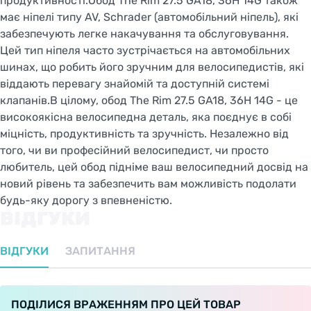
продуктивності.Обод The Rim 27.5 GA18, 36H 14G також
має ніпелі типу AV, Schrader (автомобільний ніпель), які
забезпечують легке накачування та обслуговування.
Цей тип ніпеля часто зустрічається на автомобільних
шинах, що робить його зручним для велосипедистів, які
віддають перевагу знайомій та доступній системі
клапанів.В цілому, обод The Rim 27.5 GA18, 36H 14G - це
високоякісна велосипедна деталь, яка поєднує в собі
міцність, продуктивність та зручність. Незалежно від
того, чи ви професійний велосипедист, чи просто
любитель, цей обод підніме ваш велосипедний досвід на
новий рівень та забезпечить вам можливість подолати
будь-яку дорогу з впевненістю.
ВІДГУКИ
ВІДГУКИ
ЗАПИТАННЯ
ПОДІЛИСЯ ВРАЖЕННЯМ ПРО ЦЕЙ ТОВАР