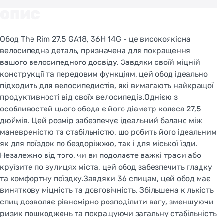
STAY ON FACEBIKE.UA
ОПИС
Обод The Rim 27.5 GA18, 36H 14G - це високоякісна
велосипедна деталь, призначена для покращення
вашого велосипедного досвіду. Завдяки своїй міцній
конструкції та передовим функціям, цей обод ідеально
підходить для велосипедистів, які вимагають найкращої
продуктивності від своїх велосипедів.Однією з
особливостей цього обода є його діаметр колеса 27,5
дюймів. Цей розмір забезпечує ідеальний баланс між
маневреністю та стабільністю, що робить його ідеальним
як для поїздок по бездоріжжю, так і для міської їзди.
Незалежно від того, чи ви подолаєте важкі траси або
круїзите по вулицях міста, цей обод забезпечить гладку
та комфортну поїздку.Завдяки 36 спицам, цей обод має
виняткову міцність та довговічність. Збільшена кількість
спиц дозволяє рівномірно розподілити вагу, зменшуючи
ризик пошкоджень та покращуючи загальну стабільність