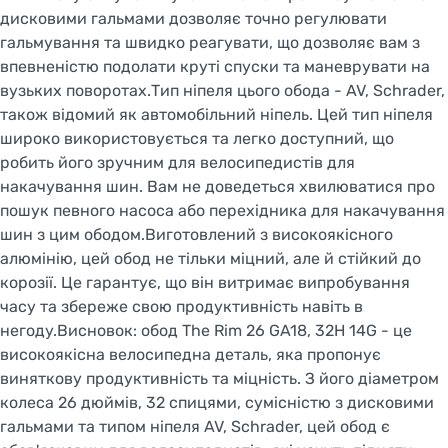
дисковими гальмами дозволяє точно регулювати
гальмування та швидко реагувати, що дозволяє вам з
впевненістю подолати круті спуски та маневрувати на
вузьких поворотах.Тип ніпеля цього обода - AV, Schrader,
також відомий як автомобільний ніпель. Цей тип ніпеля
широко використовується та легко доступний, що
робить його зручним для велосипедистів для
накачування шин. Вам не доведеться хвилюватися про
пошук певного насоса або перехідника для накачування
шин з цим ободом.Виготовлений з високоякісного
алюмінію, цей обод не тільки міцний, але й стійкий до
корозії. Це гарантує, що він витримає випробування
часу та збереже свою продуктивність навіть в
негоду.Висновок: обод The Rim 26 GA18, 32H 14G - це
високоякісна велосипедна деталь, яка пропонує
виняткову продуктивність та міцність. З його діаметром
колеса 26 дюймів, 32 спицями, сумісністю з дисковими
гальмами та типом ніпеля AV, Schrader, цей обод є