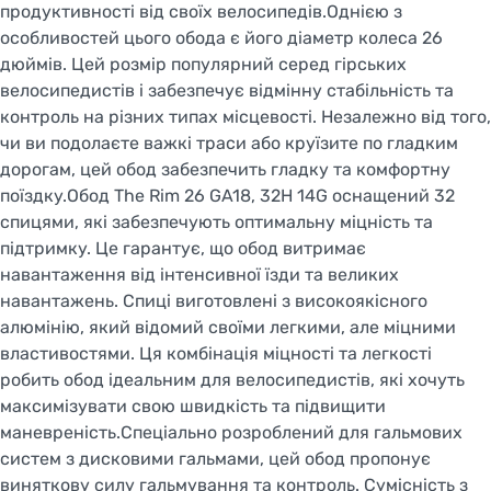
продуктивності від своїх велосипедів.Однією з
особливостей цього обода є його діаметр колеса 26
дюймів. Цей розмір популярний серед гірських
велосипедистів і забезпечує відмінну стабільність та
контроль на різних типах місцевості. Незалежно від того,
чи ви подолаєте важкі траси або круїзите по гладким
дорогам, цей обод забезпечить гладку та комфортну
поїздку.Обод The Rim 26 GA18, 32H 14G оснащений 32
спицями, які забезпечують оптимальну міцність та
підтримку. Це гарантує, що обод витримає
навантаження від інтенсивної їзди та великих
навантажень. Спиці виготовлені з високоякісного
алюмінію, який відомий своїми легкими, але міцними
властивостями. Ця комбінація міцності та легкості
робить обод ідеальним для велосипедистів, які хочуть
максимізувати свою швидкість та підвищити
маневреність.Спеціально розроблений для гальмових
систем з дисковими гальмами, цей обод пропонує
виняткову силу гальмування та контроль. Сумісність з