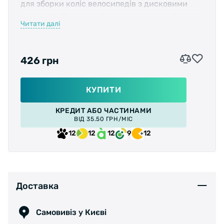
для зборки коліс велосипедів з дисковими
гальмами. Профіль обода не має плоскої
Читати далі
поверхні і не може бути використаний на
велосипедах з вібрейками.
426 грн
Отвори під стандартні спиці товщиною 14G.
КУПИТИ
КРЕДИТ АБО ЧАСТИНАМИ
Висота профілю обода 20мм, а внутрішня
ВІД 35.50 ГРН/МІС
ширина 21мм.
12
12
12
9
12
Обід підійде під стандартні покришки
шириною від 1,75 до 2,35 дюйма.
Доставка
Самовивіз у Києві