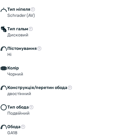
Тип ніпеля
Schrader (AV)
Тип гальм
Дисковий
Пістонування
Ні
Колір
Чорний
Конструкція/перетин обода
двостінний
Тип обода
Подвійний
Обода
GA18