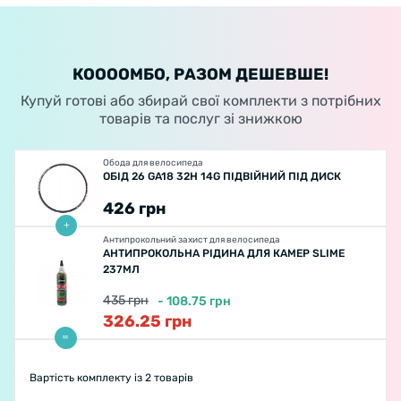
КООООМБО, РАЗОМ ДЕШЕВШЕ!
Купуй готові або збирай свої комплекти з потрібних
товарів та послуг зі знижкою
Обода для велосипеда
ОБІД 26 GA18 32H 14G ПІДВІЙНИЙ ПІД ДИСК
426
грн
Антипрокольний захист для велосипеда
АНТИПРОКОЛЬНА РІДИНА ДЛЯ КАМЕР SLIME
237МЛ
435
грн
-
108.75
грн
326.25
грн
Вартість комплекту
із 2 товарів