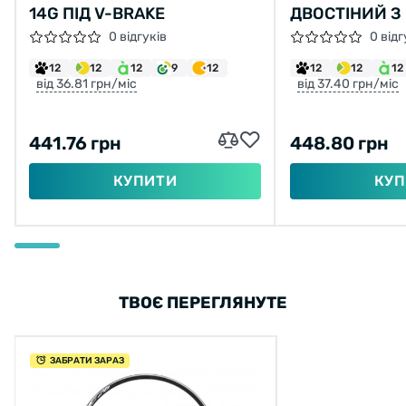
14G ПІД V-BRAKE
ДВОСТІНИЙ З
HLQC-04 ПІД
0 відгуків
0 відг
12
12
12
9
12
12
12
12
від 36.81 грн/міс
від 37.40 грн/міс
441.76 грн
448.80 грн
КУПИТИ
КУП
ТВОЄ ПЕРЕГЛЯНУТЕ
ЗАБРАТИ ЗАРАЗ