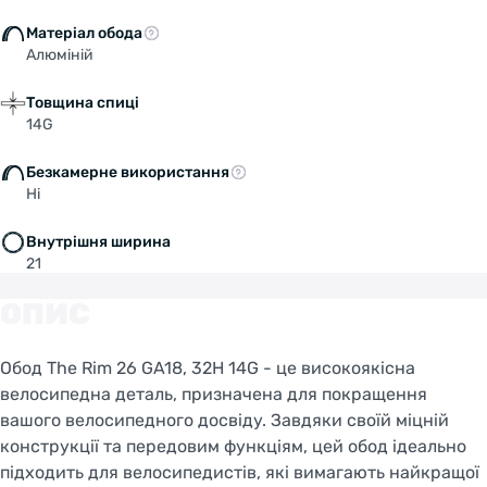
Матеріал обода
Алюміній
Товщина спиці
14G
Безкамерне використання
Ні
Внутрішня ширина
21
Welcome!
ОПИС
Do you want to switch to the Dutch version of the
site or stay on the Ukrainian version?
Обод The Rim 26 GA18, 32H 14G - це високоякісна
велосипедна деталь, призначена для покращення
вашого велосипедного досвіду. Завдяки своїй міцній
SWITCH TO FACEBIKE.NL
конструкції та передовим функціям, цей обод ідеально
підходить для велосипедистів, які вимагають найкращої
STAY ON FACEBIKE.UA