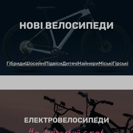
НОВІ ВЕЛОСИПЕДИ
Гібриди
Шосейні
Підвіси
Дитячі
Найнери
Міські
Гірські
ЕЛЕКТРОВЕЛОСИПЕДИ
На будь-який смак