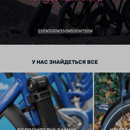
250W
300W
350W
500W
750W
У НАС ЗНАЙДЕТЬСЯ ВСЕ