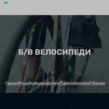
Б/В ВЕЛОСИПЕДИ
Гірські
Міські
Найнери
Дитячі
Підвіси
Шосейні
Гібриди